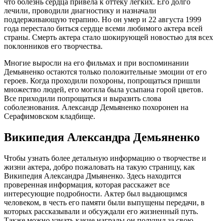
что болезнь сердца привела к оттеку легких. Его долго
лечили, проводили диагностику и назначали
поддерживающую терапию. Но он умер и 22 августа 1999
года перестало биться сердце всеми любимого актера всей
страны. Смерть актера стало шокирующей новостью для всех
поклонников его творчества.
Многие выросли на его фильмах и при воспоминании
Демьяненко остаются только положительные эмоции от его
героев. Когда проходили похороны, попрощаться пришли
множество людей, его могила была усыпана горой цветов.
Все приходили попрощаться и выразить слова
соболезнования. Александр Демьяненко похоронен на
Серафимовском кладбище.
Википедия Александра Демьяненко
Чтобы узнать более детальную информацию о творчестве и
жизни актера, добро пожаловать на такую страницу, как
Википедия Александра Дмьяненко. Здесь находится
проверенная информация, которая расскажет все
интересующие подробности. Актер был выдающимся
человеком, в честь его памяти были выпущены передачи, в
которых рассказывали и обсуждали его жизненный путь.
Также можно узнать какие награды он получил за свою