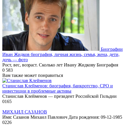
Биографии
Иван Жидков биография, личная жизнь, семья, жена, дети,
дочь — фото
Рост, вес, возраст. Сколько лет Ивану Жидкову Биография
0
583
Вам также может понравиться
Станислав Клейменов: биография, банкротство, СРО и
инвестиции в проблемные активы
Станислав Клейменов — президент Российской Гильдии
0
165
МИХАИЛ САЗАНОВ
Имя: Сазанов Михаил Павлович Дата рождения: 09-12-1985
0
226