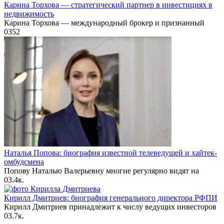
Карина Торхова — стратегический партнер в инвестициях в
недвижимость
Карина Торхова — международный брокер и признанный
0
352
Наталья Попова: биография известной телеведущей и хайтек-
омбудсмена
Попову Наталью Валерьевну многие регулярно видят на
0
3.4к.
Кирилл Дмитриев: биография генерального директора РФПИ
Кирилл Дмитриев принадлежит к числу ведущих инвесторов
0
3.7к.