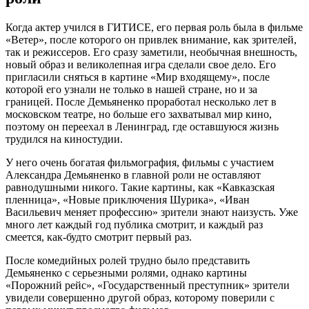
Когда актер учился в ГИТИСЕ, его первая роль была в фильме
«Ветер», после которого он привлек внимание, как зрителей,
так и режиссеров. Его сразу заметили, необычная внешность,
новый образ и великолепная игра сделали свое дело. Его
пригласили сняться в картине «Мир входящему», после
которой его узнали не только в нашей стране, но и за
границей. После Демьяненко проработал несколько лет в
московском театре, но больше его захватывал мир кино,
поэтому он переехал в Ленинград, где оставшуюся жизнь
трудился на киностудии.
У него очень богатая фильмография, фильмы с участием
Александра Демьяненко в главной роли не оставляют
равнодушными никого. Такие картины, как «Кавказская
пленница», «Новые приключения Шурика», «Иван
Васильевич меняет профессию» зрители знают наизусть. Уже
много лет каждый год публика смотрит, и каждый раз
смеется, как-будто смотрит первый раз.
После комедийных ролей трудно было представить
Демьяненко с серьезными ролями, однако картины
«Порожний рейс», «Государственный преступник» зрители
увидели совершенно другой образ, которому поверили с