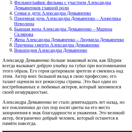
Фильмография: фильмы с участием Александра
Демьяненков главной роли
Семья и дети Александра Демьяненко
Приемная дочь Александра Демьяненко – Анжелика
Неволина
Бывшая жена Александра Демьяненко – Марина
Склярова
Жена Александра Демьяненко – Людмила Демьяненко
Причины смерти Александра Демьяненко
Википедия Александра Демьяненко
Александр Демьяненко больше знакомый всем, как Шурик
всегда вызывает добрую улыбку на губах при воспоминании
этого образа. Его героя цитировали зрители и смеялись над
этим. Актер внес большой вклад в свою профессию, его
талант оценили все режиссеры страны. Это был один из
востребованных и любимых актеров, который запомнился
своей незаурядностью.
Александра Демьяненко не стало девятнадцать лет назад, но
все поклонники до сих пор носят цветы на его место
захоронения в знак благодарности и уважения. Это великий
актер, безгранично добрый человек, который останется в
памяти навсегда.