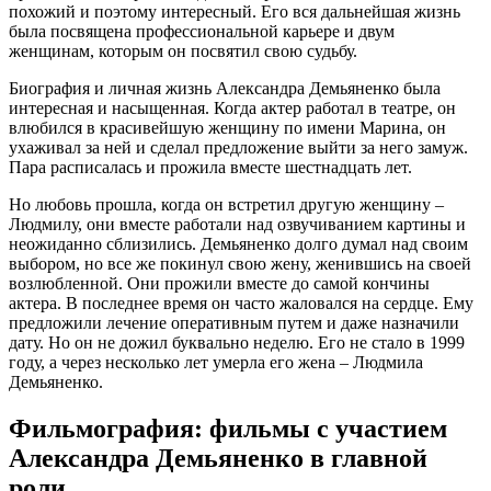
похожий и поэтому интересный. Его вся дальнейшая жизнь
была посвящена профессиональной карьере и двум
женщинам, которым он посвятил свою судьбу.
Биография и личная жизнь Александра Демьяненко была
интересная и насыщенная. Когда актер работал в театре, он
влюбился в красивейшую женщину по имени Марина, он
ухаживал за ней и сделал предложение выйти за него замуж.
Пара расписалась и прожила вместе шестнадцать лет.
Но любовь прошла, когда он встретил другую женщину –
Людмилу, они вместе работали над озвучиванием картины и
неожиданно сблизились. Демьяненко долго думал над своим
выбором, но все же покинул свою жену, женившись на своей
возлюбленной. Они прожили вместе до самой кончины
актера. В последнее время он часто жаловался на сердце. Ему
предложили лечение оперативным путем и даже назначили
дату. Но он не дожил буквально неделю. Его не стало в 1999
году, а через несколько лет умерла его жена – Людмила
Демьяненко.
Фильмография: фильмы с участием
Александра Демьяненко в главной
роли