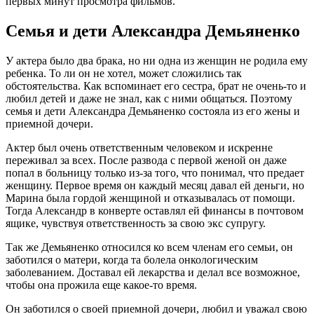
первых минут просмотра фильмов.
Семья и дети Александра Демьяненко
У актера было два брака, но ни одна из женщин не родила ему
ребенка. То ли он не хотел, может сложились так
обстоятельства. Как вспоминает его сестра, брат не очень-то и
любил детей и даже не знал, как с ними общаться. Поэтому
семья и дети Александра Демьяненко состояла из его жены и
приемной дочери.
Актер был очень ответственным человеком и искренне
переживал за всех. После развода с первой женой он даже
попал в больницу только из-за того, что понимал, что предает
женщину. Первое время он каждый месяц давал ей деньги, но
Марина была гордой женщиной и отказывалась от помощи.
Тогда Александр в конверте оставлял ей финансы в почтовом
ящике, чувствуя ответственность за свою экс супругу.
Так же Демьяненко относился ко всем членам его семьи, он
заботился о матери, когда та болела онкологическим
заболеванием. Доставал ей лекарства и делал все возможное,
чтобы она прожила еще какое-то время.
Он заботился о своей приемной дочери, любил и уважал свою