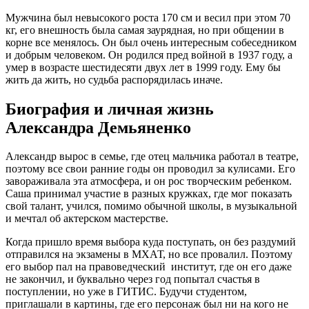
Мужчина был невысокого роста 170 см и весил при этом 70
кг, его внешность была самая заурядная, но при общении в
корне все менялось. Он был очень интересным собеседником
и добрым человеком. Он родился пред войной в 1937 году, а
умер в возрасте шестидесяти двух лет в 1999 году. Ему бы
жить да жить, но судьба распорядилась иначе.
Биография и личная жизнь
Александра Демьяненко
Александр вырос в семье, где отец мальчика работал в театре,
поэтому все свои ранние годы он проводил за кулисами. Его
завораживала эта атмосфера, и он рос творческим ребенком.
Саша принимал участие в разных кружках, где мог показать
свой талант, учился, помимо обычной школы, в музыкальной
и мечтал об актерском мастерстве.
Когда пришло время выбора куда поступать, он без раздумий
отправился на экзамены в МХАТ, но все провалил. Поэтому
его выбор пал на правоведческий институт, где он его даже
не закончил, и буквально через год попытал счастья в
поступлении, но уже в ГИТИС. Будучи студентом,
приглашали в картины, где его персонаж был ни на кого не