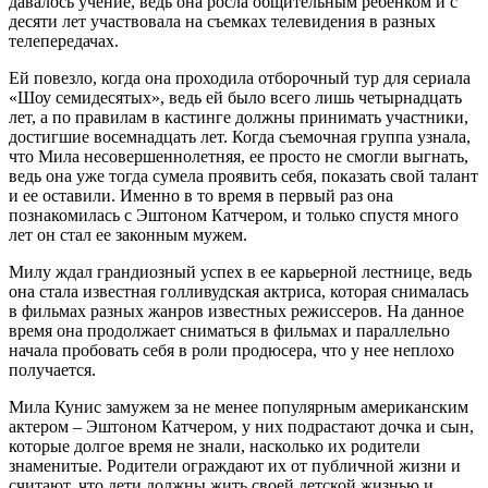
давалось учение, ведь она росла общительным ребенком и с
десяти лет участвовала на съемках телевидения в разных
телепередачах.
Ей повезло, когда она проходила отборочный тур для сериала
«Шоу семидесятых», ведь ей было всего лишь четырнадцать
лет, а по правилам в кастинге должны принимать участники,
достигшие восемнадцать лет. Когда съемочная группа узнала,
что Мила несовершеннолетняя, ее просто не смогли выгнать,
ведь она уже тогда сумела проявить себя, показать свой талант
и ее оставили. Именно в то время в первый раз она
познакомилась с Эштоном Катчером, и только спустя много
лет он стал ее законным мужем.
Милу ждал грандиозный успех в ее карьерной лестнице, ведь
она стала известная голливудская актриса, которая снималась
в фильмах разных жанров известных режиссеров. На данное
время она продолжает сниматься в фильмах и параллельно
начала пробовать себя в роли продюсера, что у нее неплохо
получается.
Мила Кунис замужем за не менее популярным американским
актером – Эштоном Катчером, у них подрастают дочка и сын,
которые долгое время не знали, насколько их родители
знаменитые. Родители ограждают их от публичной жизни и
считают, что дети должны жить своей детской жизнью и