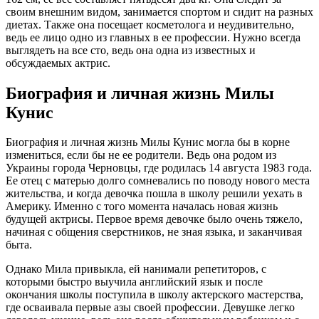
своим внешним видом, занимается спортом и сидит на разных
диетах. Также она посещает косметолога и неудивительно,
ведь ее лицо одно из главных в ее профессии. Нужно всегда
выглядеть на все сто, ведь она одна из известных и
обсуждаемых актрис.
Биография и личная жизнь Милы
Кунис
Биография и личная жизнь Милы Кунис могла бы в корне
измениться, если бы не ее родители. Ведь она родом из
Украины города Черновцы, где родилась 14 августа 1983 года.
Ее отец с матерью долго сомневались по поводу нового места
жительства, и когда девочка пошла в школу решили уехать в
Америку. Именно с того момента началась новая жизнь
будущей актрисы. Первое время девочке было очень тяжело,
начиная с общения сверстников, не зная языка, и заканчивая
быта.
Однако Мила привыкла, ей нанимали репетиторов, с
которыми быстро выучила английский язык и после
окончания школы поступила в школу актерского мастерства,
где осваивала первые азы своей профессии. Девушке легко