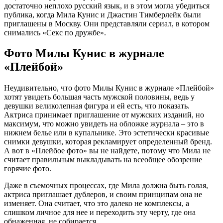
достаточно неплохо русский язык, и в этом могла убедиться
публика, когда Мила Кунис и Джастин Тимберлейк были
приглашены в Москву. Они представляли сериал, в котором
снимались «Секс по дружбе».
Фото Милы Кунис в журнале
«Плейбой»
Неудивительно, что фото Милы Кунис в журнале «Плейбой»
хотят увидеть большая часть мужской половины, ведь у
девушки великолепная фигура и ей есть, что показать.
Актриса принимает приглашение от мужских изданий, но
максимум, что можно увидеть на обложке журнала – это в
нижнем белье или в купальнике. Это эстетически красивые
снимки девушки, которая рекламирует определенный бренд.
А вот в «Плейбое фото» вы не найдете, потому что Мила не
считает правильным выкладывать на всеобщее обозрение
горячие фото.
Даже в съемочных процессах, где Мила должна быть голая,
актриса приглашает дублеров, и своим принципам она не
изменяет. Она считает, что это далеко не комплексы, а
слишком личное для нее и переходить эту черту, где она
обнаженная, не собирается.