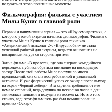
получать от этого позитивные моменты.
Фильмография: фильмы с участием
Милы Кунис в главной роли
Первый и нашумевший сериал — это «Шоу семидесятых», с
которого у юной актрисы началась фильмография. Фильмы с
участием Милы Кунис в главной роли такие как
«Американский психопат-2», «Вирус любви» не стала
успешной работой для актрисы, ведь эти киноленты не
восприняли на ура со стороны зрителя.
Зато в фильме «В пролете», где она сыграла комедийного
персонажа, публика обратила внимание на восходящую
звезду. После этой работы Миле поступило много
предложений, она стала востребованной и узнаваемой
актрисой. И уже феерический успех ее ожидал после выхода
на экран «Черный лебедь». Эта картина требовала от нее
немало стараний, ведь девушка по несколько часов в день
занималась танцами и похудела на восемь кг. Но это того
стоило, ведь этот фильм пять раз был номинирован на
премию «Оскар».