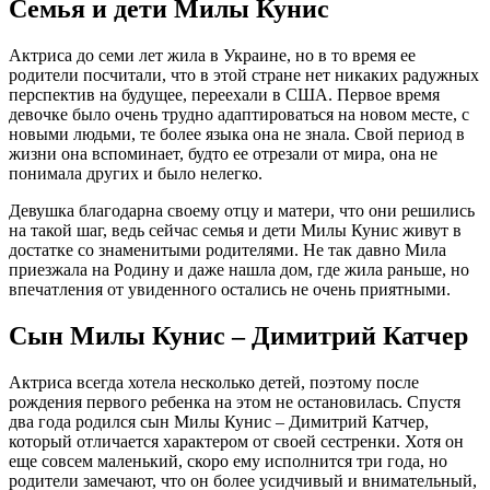
Семья и дети Милы Кунис
Актриса до семи лет жила в Украине, но в то время ее
родители посчитали, что в этой стране нет никаких радужных
перспектив на будущее, переехали в США. Первое время
девочке было очень трудно адаптироваться на новом месте, с
новыми людьми, те более языка она не знала. Свой период в
жизни она вспоминает, будто ее отрезали от мира, она не
понимала других и было нелегко.
Девушка благодарна своему отцу и матери, что они решились
на такой шаг, ведь сейчас семья и дети Милы Кунис живут в
достатке со знаменитыми родителями. Не так давно Мила
приезжала на Родину и даже нашла дом, где жила раньше, но
впечатления от увиденного остались не очень приятными.
Сын Милы Кунис – Димитрий Катчер
Актриса всегда хотела несколько детей, поэтому после
рождения первого ребенка на этом не остановилась. Спустя
два года родился сын Милы Кунис – Димитрий Катчер,
который отличается характером от своей сестренки. Хотя он
еще совсем маленький, скоро ему исполнится три года, но
родители замечают, что он более усидчивый и внимательный,