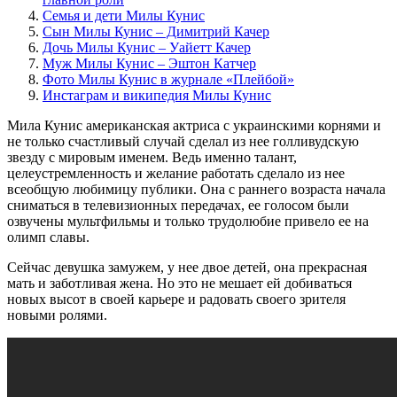
Семья и дети Милы Кунис
Сын Милы Кунис – Димитрий Качер
Дочь Милы Кунис – Уайетт Качер
Муж Милы Кунис – Эштон Катчер
Фото Милы Кунис в журнале «Плейбой»
Инстаграм и википедия Милы Кунис
Мила Кунис американская актриса с украинскими корнями и
не только счастливый случай сделал из нее голливудскую
звезду с мировым именем. Ведь именно талант,
целеустремленность и желание работать сделало из нее
всеобщую любимицу публики. Она с раннего возраста начала
сниматься в телевизионных передачах, ее голосом были
озвучены мультфильмы и только трудолюбие привело ее на
олимп славы.
Сейчас девушка замужем, у нее двое детей, она прекрасная
мать и заботливая жена. Но это не мешает ей добиваться
новых высот в своей карьере и радовать своего зрителя
новыми ролями.