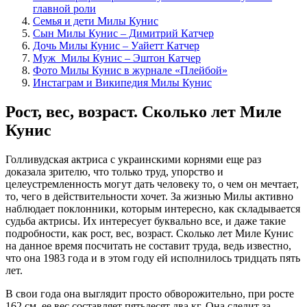
главной роли
Семья и дети Милы Кунис
Сын Милы Кунис – Димитрий Катчер
Дочь Милы Кунис – Уайетт Катчер
Муж Милы Кунис – Эштон Катчер
Фото Милы Кунис в журнале «Плейбой»
Инстаграм и Википедия Милы Кунис
Рост, вес, возраст. Сколько лет Миле
Кунис
Голливудская актриса с украинскими корнями еще раз
доказала зрителю, что только труд, упорство и
целеустремленность могут дать человеку то, о чем он мечтает,
то, чего в действительности хочет. За жизнью Милы активно
наблюдает поклонники, которым интересно, как складывается
судьба актрисы. Их интересует буквально все, и даже такие
подробности, как рост, вес, возраст. Сколько лет Миле Кунис
на данное время посчитать не составит труда, ведь известно,
что она 1983 года и в этом году ей исполнилось тридцать пять
лет.
В свои года она выглядит просто обворожительно, при росте
162 см, ее вес составляет пятьдесят два кг. Она следит за