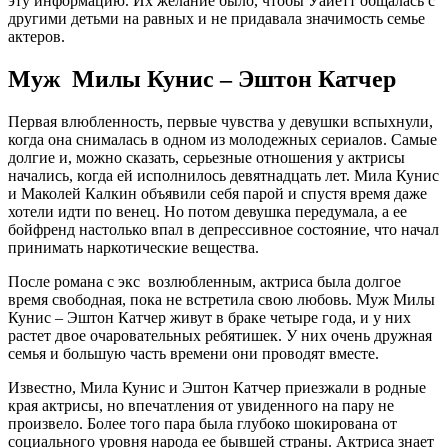
эту информацию. Их желание было, чтобы Уайетт общалась с
другими детьми на равных и не придавала значимость семье
актеров.
Муж Милы Кунис – Эштон Катчер
Первая влюбленность, первые чувства у девушки вспыхнули,
когда она снималась в одном из молодежных сериалов. Самые
долгие и, можно сказать, серьезные отношения у актрисы
начались, когда ей исполнилось девятнадцать лет. Мила Кунис
и Маколей Калкин объявили себя парой и спустя время даже
хотели идти по венец. Но потом девушка передумала, а ее
бойфренд настолько впал в депрессивное состояние, что начал
принимать наркотические вещества.
После романа с экс возлюбленным, актриса была долгое
время свободная, пока не встретила свою любовь. Муж Милы
Кунис – Эштон Катчер живут в браке четыре года, и у них
растет двое очаровательных ребятишек. У них очень дружная
семья и большую часть времени они проводят вместе.
Известно, Мила Кунис и Эштон Катчер приезжали в родные
края актрисы, но впечатления от увиденного на пару не
произвело. Более того пара была глубоко шокирована от
социального уровня народа ее бывшей страны. Актриса знает