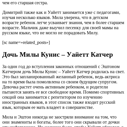
чем его старшая сестра.
Димитрий также как и Уайетт занимается уже с педагогами,
изучая несколько языков. Мила уверена, что в детском
возрасте ребенок легче усваивает знания, чем в более старшем
возрасте. Мальчик даже выучил песенку для своей мамы на
русском языке, что не могло не порадовать Милу.
[sc name=»related_posts»]
Дочь Милы Кунис – Уайетт Катчер
За один год до вступления законных отношений с Эштоном
Катчером дочь Милы Кунис – Уайетт Катчер родилась на свет.
Это был запланированный желанный ребенок, ведь актриса
на то время была помолвлена со своим будущим супругом.
Девочка растет очень активным ребенком, и родители
пытаются занять ее все свободное время. Помимо спортивных
секций она занимается с репетитором по изучению
иностранных языков, в этот список также входит русский
язык, которым ее мать владеет в совершенстве.
Мила и Эштон никогда не заостряли внимание на том, что
они знамениты и богаты, более того они скрывали от дочки