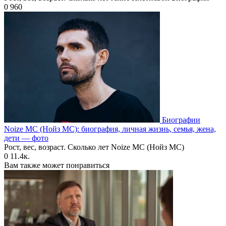
0
960
Биографии
Noize MC (Нойз МС): биография, личная жизнь, семья, жена,
дети — фото
Рост, вес, возраст. Сколько лет Noize MC (Нойз МС)
0
11.4к.
Вам также может понравиться