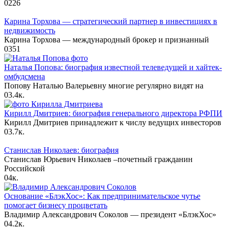
0
226
Карина Торхова — стратегический партнер в инвестициях в
недвижимость
Карина Торхова — международный брокер и признанный
0
351
Наталья Попова: биография известной телеведущей и хайтек-
омбудсмена
Попову Наталью Валерьевну многие регулярно видят на
0
3.4к.
Кирилл Дмитриев: биография генерального директора РФПИ
Кирилл Дмитриев принадлежит к числу ведущих инвесторов
0
3.7к.
Станислав Николаев: биография
Станислав Юрьевич Николаев –почетный гражданин
Российской
0
4к.
Основание «БлэкХос»: Как предпринимательское чутье
помогает бизнесу процветать
Владимир Александрович Соколов — президент «БлэкХос»
0
4.2к.