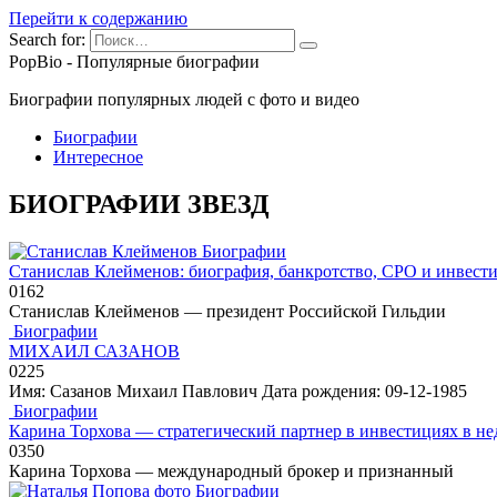
Перейти к содержанию
Search for:
PopBio - Популярные биографии
Биографии популярных людей с фото и видео
Биографии
Интересное
БИОГРАФИИ ЗВЕЗД
Биографии
Станислав Клейменов: биография, банкротство, СРО и инвест
0
162
Станислав Клейменов — президент Российской Гильдии
Биографии
МИХАИЛ САЗАНОВ
0
225
Имя: Сазанов Михаил Павлович Дата рождения: 09-12-1985
Биографии
Карина Торхова — стратегический партнер в инвестициях в н
0
350
Карина Торхова — международный брокер и признанный
Биографии