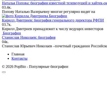
Наталья Попова: биография известной телеведущей и хайтек-о
0
3.4к.
Попову Наталью Валерьевну многие регулярно видят на
Биографии
Кирилл Дмитриев: биография генерального директора РФПИ
0
3.7к.
Кирилл Дмитриев принадлежит к числу ведущих инвесторов
Биографии
Станислав Николаев: биография
0
4к.
Станислав Юрьевич Николаев –почетный гражданин Российск
Главная
Контакты
© 2026 PopBio - Популярные биографии