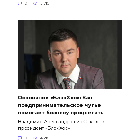
0
3.7к.
Основание «БлэкХос»: Как
предпринимательское чутье
помогает бизнесу процветать
Владимир Александрович Соколов —
президент «БлэкХос»
0
4.2к.