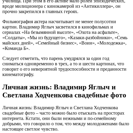
училища. При этом в его активе мало ролей эпизодических,
вроде милиционера с кинокамерой из «Антикиллера», он
прочно закрепился в главных героях.
Фильмография актера насчитывает не менее полусотни
картин. Владимир Яглыч засветился в кинофильмах и
сериалах «На безымянной высоте», «Охота на асфальте»,
«Солдаты», «Мы из будущего», «Казаки-разбойники», «Семь
майских дней», «Семейный бизнес», «Воин», «Молодежка»,
«Команда Б».
Следует отметить, что парень умудрялся за один год
сниматься одновременно в трех, а то и шести картинах, что
говорит о его невероятной трудоспособности и преданности
кинематографу.
Личная жизнь: Владимир Яглыч и
Светлана Ходченкова свадебные фото
Личная жизнь: Владимир Яглыч и Светлана Ходченкова
свадебные фото – часто можно было отыскать на просторах
интернета. Кстати, они были нежными и по-семейному
добрыми, что говорило о том, что между молодоженами было
настоящее светлое чувство.