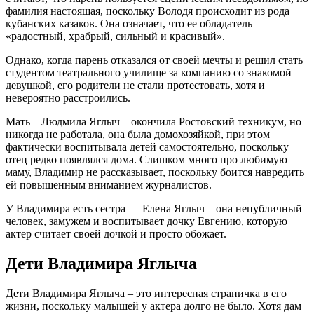
фамилия настоящая, поскольку Володя происходит из рода
кубанских казаков. Она означает, что ее обладатель
«радостный, храбрый, сильный и красивый».
Однако, когда парень отказался от своей мечты и решил стать
студентом театрального училище за компанию со знакомой
девушкой, его родители не стали протестовать, хотя и
невероятно расстроились.
Мать – Людмила Яглыч – окончила Ростовский техникум, но
никогда не работала, она была домохозяйкой, при этом
фактически воспитывала детей самостоятельно, поскольку
отец редко появлялся дома. Слишком много про любимую
маму, Владимир не рассказывает, поскольку боится навредить
ей повышенным вниманием журналистов.
У Владимира есть сестра — Елена Яглыч – она непубличный
человек, замужем и воспитывает дочку Евгению, которую
актер считает своей дочкой и просто обожает.
Дети Владимира Яглыча
Дети Владимира Яглыча – это интересная страничка в его
жизни, поскольку малышей у актера долго не было. Хотя дам