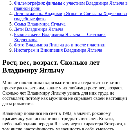
Фильмография: фильмы с участием Владимира Яглыча в
главной роли
Личная жизнь: Владимир Яглыч и Светлана Ходченкова
свадебные фото
Семья Владимира Яглыча
Дети Владимира Яглыча
Бывшая жена Владимира Яглыча — Светлана
Ходченкова
Фото Владимира Яглыча до и после пластики
Инстаграм и Википедия Владимира Яглыча
Рост, вес, возраст. Сколько лет
Владимиру Яглычу
Многие поклонники харизматичного актера театра и кино
просят рассказать им, какие у их любимца рост, вес, возраст.
Сколько лет Владимиру Яглычу узнать для них труда не
составляет, потому как мужчина не скрывает своей настоящей
даты рождения.
Владимир появился на свет в 1983, а значит, роковому
красавчику уже исполнилось тридцать пять лет. Кстати,
небесный зодиак передал Яглычу черты характера Козерога, в
том числе, настойчивость, уверенность в себе, смелость,