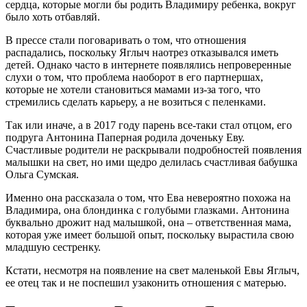
сердца, которые могли бы родить Владимиру ребенка, вокруг
было хоть отбавляй.
В прессе стали поговаривать о том, что отношения
распадались, поскольку Яглыч наотрез отказывался иметь
детей. Однако часто в интернете появлялись непроверенные
слухи о том, что проблема наоборот в его партнершах,
которые не хотели становиться мамами из-за того, что
стремились сделать карьеру, а не возиться с пеленками.
Так или иначе, а в 2017 году парень все-таки стал отцом, его
подруга Антонина Паперная родила доченьку Еву.
Счастливые родители не раскрывали подробностей появления
малышки на свет, но ими щедро делилась счастливая бабушка
Ольга Сумская.
Именно она рассказала о том, что Ева невероятно похожа на
Владимира, она блондинка с голубыми глазками. Антонина
буквально дрожит над малышкой, она – ответственная мама,
которая уже имеет большой опыт, поскольку вырастила свою
младшую сестренку.
Кстати, несмотря на появление на свет маленькой Евы Яглыч,
ее отец так и не поспешил узаконить отношения с матерью.