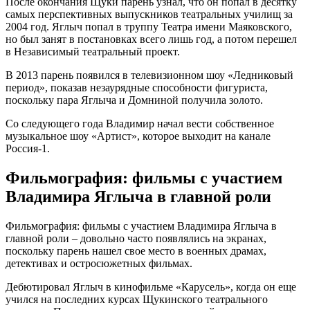
После окончания Щуки парень узнал, что он попал в десятку
самых перспективных выпускников театральных училищ за
2004 год. Яглыч попал в труппу Театра имени Маяковского,
но был занят в постановках всего лишь год, а потом перешел
в Независимый театральный проект.
В 2013 парень появился в телевизионном шоу «Ледниковый
период», показав незаурядные способности фигуриста,
поскольку пара Яглыча и Домниной получила золото.
Со следующего года Владимир начал вести собственное
музыкальное шоу «Артист», которое выходит на канале
Россия-1.
Фильмография: фильмы с участием
Владимира Яглыча в главной роли
Фильмография: фильмы с участием Владимира Яглыча в
главной роли – довольно часто появлялись на экранах,
поскольку парень нашел свое место в военных драмах,
детективах и остросюжетных фильмах.
Дебютировал Яглыч в кинофильме «Карусель», когда он еще
учился на последних курсах Щукинского театрального