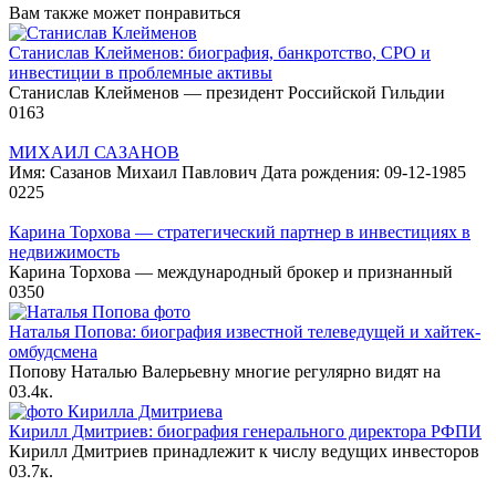
Вам также может понравиться
Станислав Клейменов: биография, банкротство, СРО и
инвестиции в проблемные активы
Станислав Клейменов — президент Российской Гильдии
0
163
МИХАИЛ САЗАНОВ
Имя: Сазанов Михаил Павлович Дата рождения: 09-12-1985
0
225
Карина Торхова — стратегический партнер в инвестициях в
недвижимость
Карина Торхова — международный брокер и признанный
0
350
Наталья Попова: биография известной телеведущей и хайтек-
омбудсмена
Попову Наталью Валерьевну многие регулярно видят на
0
3.4к.
Кирилл Дмитриев: биография генерального директора РФПИ
Кирилл Дмитриев принадлежит к числу ведущих инвесторов
0
3.7к.