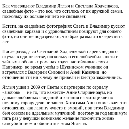
Как утверждают Владимир Яглыч и Светлана Ходченкова,
свадебные фото – это все, что осталось от их дружной семьи,
поскольку их больше ничего не связывает.
Кстати, на свадебных фотографиях Света и Владимир кусают
свадебный каравай и с удовольствием позируют для общего
фото, но они не подозревают, что брак развалится через пять
лет.
После развода со Светланой Ходченковой парень недолго
скучал в одиночестве, поскольку о его любвеобильности и
тайных любовных романах ходят настойчивые слухи.
Например, во время учебы в Щукинском училище он
встречался с Валерией Сизовой и Аней Казючиц, но
отношения эти ни к чему не привели и быстро закончились.
Яглыч ушел в 2009 от Светы к партнерше по сериалу
«Любовь — не то, что кажется» Анне Старшенбаум, но
дальше любовных свиданий и катания на мотоцикле по
ночному городу дело не зашло. Хотя сама Анна описывает эти
отношения, как лавину чувств и эмоций, при этом Владимир
был совсем не идеальным мужчиной, поэтому за год минимум
пять раз у девушки возникало желание покончить жизнь
самоубийством и обвинить в этом Яглыча.