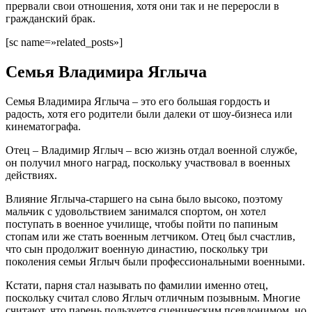
прервали свои отношения, хотя они так и не переросли в
гражданский брак.
[sc name=»related_posts»]
Семья Владимира Яглыча
Семья Владимира Яглыча – это его большая гордость и
радость, хотя его родители были далеки от шоу-бизнеса или
кинематографа.
Отец – Владимир Яглыч – всю жизнь отдал военной службе,
он получил много наград, поскольку участвовал в военных
действиях.
Влияние Яглыча-старшего на сына было высоко, поэтому
мальчик с удовольствием занимался спортом, он хотел
поступать в военное училище, чтобы пойти по папиным
стопам или же стать военным летчиком. Отец был счастлив,
что сын продолжит военную династию, поскольку три
поколения семьи Яглыч были профессиональными военными.
Кстати, парня стал называть по фамилии именно отец,
поскольку считал слово Яглыч отличным позывным. Многие
считают, что парень пользуется сценическим псевдонимом, но