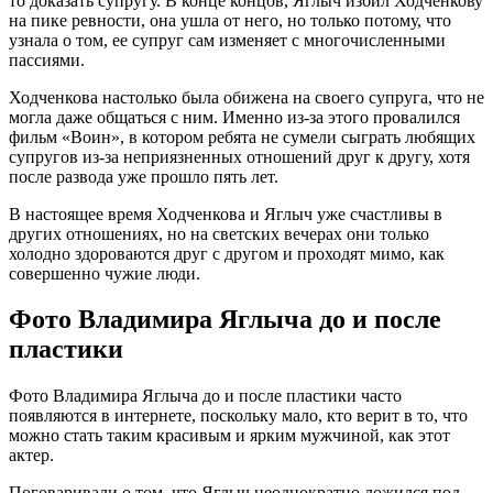
то доказать супругу. В конце концов, Яглыч избил Ходченкову
на пике ревности, она ушла от него, но только потому, что
узнала о том, ее супруг сам изменяет с многочисленными
пассиями.
Ходченкова настолько была обижена на своего супруга, что не
могла даже общаться с ним. Именно из-за этого провалился
фильм «Воин», в котором ребята не сумели сыграть любящих
супругов из-за неприязненных отношений друг к другу, хотя
после развода уже прошло пять лет.
В настоящее время Ходченкова и Яглыч уже счастливы в
других отношениях, но на светских вечерах они только
холодно здороваются друг с другом и проходят мимо, как
совершенно чужие люди.
Фото Владимира Яглыча до и после
пластики
Фото Владимира Яглыча до и после пластики часто
появляются в интернете, поскольку мало, кто верит в то, что
можно стать таким красивым и ярким мужчиной, как этот
актер.
Поговаривали о том, что Яглыч неоднократно ложился под