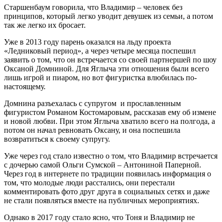
Старшенбаум говорила, что Владимир – человек без
принципов, который легко уводит девушек из семьи, а потом
так же легко их бросает.
Уже в 2013 году парень оказался на льду проекта
«Ледниковый период», а через четыре месяца поспешил
заявить о том, что он встречается со своей партнершей по шоу
Оксаной Домниной. Для Яглыча эти отношения были всего
лишь игрой и пиаром, но вот фигуристка влюбилась по-
настоящему.
Домнина разъехалась с супругом и прославленным
фигуристом Романом Костомаровым, рассказав ему об измене
и новой любви. При этом Яглыча хватило всего на полгода, а
потом он начал ревновать Оксану, и она поспешила
возвратиться к своему супругу.
Уже через год стало известно о том, что Владимир встречается
с дочерью самой Ольги Сумской – Антониной Паперной.
Через год в интернете по традиции появилась информация о
том, что молодые люди расстались, они перестали
комментировать фото друг друга в социальных сетях и даже
не стали появляться вместе на публичных мероприятиях.
Однако в 2017 году стало ясно, что Тоня и Владимир не