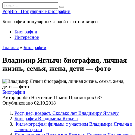
Перейти
Search
к
for:
PopBio - Популярные биографии
содержанию
Биографии популярных людей с фото и видео
Биографии
Интересное
Главная
»
Биографии
Владимир Яглыч: биография, личная
жизнь, семья, жена, дети — фото
Биографии
Автор
popbio
На чтение
11 мин
Просмотров
637
Опубликовано
02.10.2018
Рост, вес, возраст. Сколько лет Владимиру Яглычу
Биография Владимира Яглыча
Фильмография: фильмы с участием Владимира Яглыча в
главной роли
Личная жизнь: Владимир Яглыч и Светлана Ходченкова