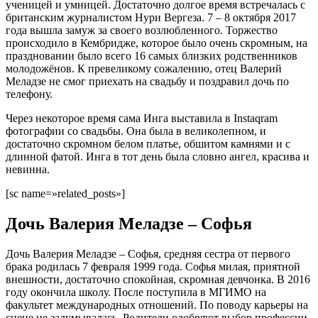
ученицей и умницей. Достаточно долгое время встречалась с
британским журналистом Нури Вергеза. 7 – 8 октября 2017
года вышла замуж за своего возлюбленного. Торжество
происходило в Кембридже, которое было очень скромным, на
праздновании было всего 16 самых близких родственников
молодожёнов. К превеликому сожалению, отец Валерий
Меладзе не смог приехать на свадьбу и поздравил дочь по
телефону.
Через некоторое время сама Инга выставила в Instaqram
фотографии со свадьбы. Она была в великолепном, и
достаточно скромном белом платье, обшитом камнями и с
длинной фатой. Инга в тот день была словно ангел, красива и
невинна.
[sc name=»related_posts»]
Дочь Валерия Меладзе – Софья
Дочь Валерия Меладзе – Софья, средняя сестра от первого
брака родилась 7 февраля 1999 года. Софья милая, приятной
внешности, достаточно спокойная, скромная девчонка. В 2016
году окончила школу. После поступила в МГИМО на
факультет международных отношений. По поводу карьеры на
сцене не задумывалась. Родители одобряют выбор профессии,