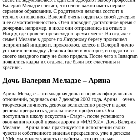
Валерий Меладзе считает, что очень важно иметь первое
серьезное образование. С родителями девочка состоит в
теплых отношениях. Валерий очень гордиться своей дочерью
и ее самостоятельностью. Отец проводит достаточное время с
дочерями, например, в июле они отправились на отдых в
Ниццу, где провели превосходно время вместе. На отдыхе с
семьей Меладзе в дороге по Лазурному берегу произошел
неприятный инцидент, прокололось колесо и Валерий лично
устранил неполадку. Девочки были в восторге, и гордости за
своего звездного папу не было предела. После чего в Instaqram
появились кадры их отдыха, где были все счастливы и
красивы.
Дочь Валерия Меладзе – Арина
Арина Меладзе – это младшая дочь от первых официальных
отношений, родилась она 7 декабря 2002 года. Арина – очень
творческая личность, девочка великолепно рисует и даже
решила превратить удовольствие в профессию. Она
поступила в школу искусства «Старт», после успешного
окончания которой прямая дорога в «МАРХИ». Дочь Валерия
Меладзе – Арина пока практикуется в исполнении своих
чувств и собственного виденья прекрасного, уже в детском
ГУМе мы можем увидеть ее работы – это несколько