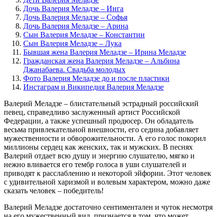
Дочь Валерия Меладзе – Инга
Дочь Валерия Меладзе – Софья
Дочь Валерия Меладзе – Арина
Сын Валерия Меладзе – Константин
Сын Валерия Меладзе – Лука
Бывшая жена Валерия Меладзе – Ирина Меладзе
Гражданская жена Валерия Меладзе – Альбина
Джанабаева. Свадьба молодых
Фото Валерия Меладзе до и после пластики
Инстаграм и Википедия Валерия Меладзе
Валерий Меладзе – блистательный эстрадный российский
певец, справедливо заслуженный артист Российской
Федерации, а также успешный продюсер. Он обладатель
весьма привлекательной внешности, его седина добавляет
мужественности и обворожительности. А его голос покорил
миллионы сердец как женских, так и мужских. В песнях
Валерий отдает всю душу и энергию слушателю, мягко и
нежно вливается его тембр голоса в уши слушателей и
приводят к расслаблению и некоторой эйфории. Этот человек
с удивительной харизмой и волевым характером, можно даже
сказать человек – победитель!
Валерий Меладзе достаточно сентиментален и чуток несмотря
на его мужественный вид, признается в том, что может