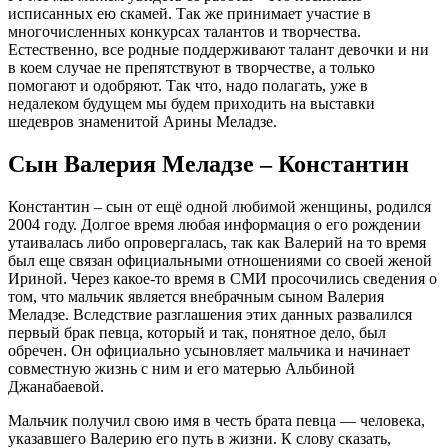
исписанных ею скамей. Так же принимает участие в
многочисленных конкурсах талантов и творчества.
Естественно, все родные поддерживают талант девочки и ни
в коем случае не препятствуют в творчестве, а только
помогают и одобряют. Так что, надо полагать, уже в
недалеком будущем мы будем приходить на выставки
шедевров знаменитой Арины Меладзе.
Сын Валерия Меладзе – Константин
Константин – сын от ещё одной любимой женщины, родился
2004 году. Долгое время любая информация о его рождении
утаивалась либо опровергалась, так как Валерий на то время
был еще связан официальными отношениями со своей женой
Ириной. Через какое-то время в СМИ просочились сведения о
том, что мальчик является внебрачным сыном Валерия
Меладзе. Вследствие разглашения этих данных развалился
первый брак певца, который и так, понятное дело, был
обречен. Он официально усыновляет мальчика и начинает
совместную жизнь с ним и его матерью Альбиной
Джанабаевой.
Мальчик получил свою имя в честь брата певца — человека,
указавшего Валерию его путь в жизни. К слову сказать,