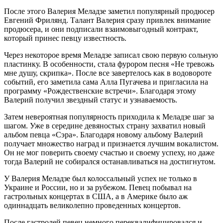
После этого Валерия Меладзе заметил популярный продюсер
Евгений Фрилянд. Талант Валерия сразу привлек внимание
продюсера, и они подписали взаимовыгодный контракт,
который принес певцу известность.
Через некоторое время Меладзе записал свою первую сольную
пластинку. В особенности, стала фурором песня «Не тревожь
мне душу, скрипка». После все завертелось как в водовороте
событий, его заметила сама Алла Пугачева и пригласила на
программу «Рождественские встречи». Благодаря этому
Валерий получил звездный статус и узнаваемость.
Затем невероятная популярность приходила к Меладзе шаг за
шагом. Уже в середине девяностых страну захватил новый
альбом певца «Сэра». Благодаря новому альбому Валерий
получает множество наград и признается лучшим вокалистом.
Он не мог поверить своему счастью и своему успеху, но даже
тогда Валерий не собирался останавливаться на достигнутом.
У Валерия Меладзе был колоссальный успех не только в
Украине и России, но и за рубежом. Певец побывал на
гастрольных концертах в США, а в Америке было аж
одиннадцать великолепно проведенных концертов.
После гастролей певец немного переквалифицировался и