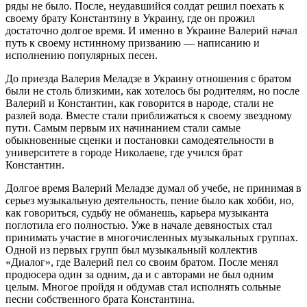
ряды не было. После, неудавшийся солдат решил поехать к
своему брату Константину в Украину, где он прожил
достаточно долгое время. И именно в Украине Валерий начал
путь к своему истинному призванию — написанию и
исполнению популярных песен.
До приезда Валерия Меладзе в Украину отношения с братом
были не столь близкими, как хотелось бы родителям, но после
Валерий и Константин, как говорится в народе, стали не
разлей вода. Вместе стали приближаться к своему звездному
пути. Самым первым их начинанием стали самые
обыкновенные сценки и постановки самодеятельности в
университете в городе Николаеве, где учился брат
Константин.
Долгое время Валерий Меладзе думал об учебе, не принимая в
серьез музыкальную деятельность, пение было как хобби, но,
как говориться, судьбу не обманешь, карьера музыканта
поглотила его полностью. Уже в начале девяностых стал
принимать участие в многочисленных музыкальных группах.
Одной из первых групп был музыкальный коллектив
«Диалог», где Валерий пел со своим братом. После менял
продюсера один за одним, да и с авторами не был одним
целым. Многое пройдя и обдумав стал исполнять сольные
песни собственного брата Константина.