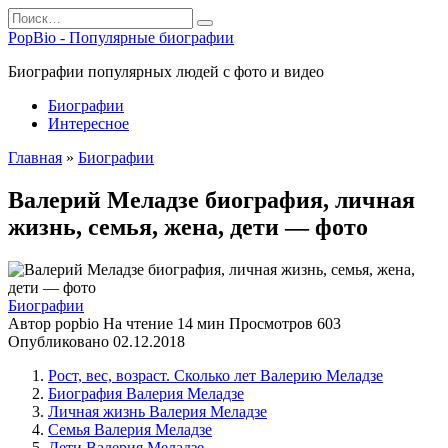
Перейти
Search
к
for:
PopBio - Популярные биографии
содержанию
Биографии популярных людей с фото и видео
Биографии
Интересное
Главная
»
Биографии
Валерий Меладзе биография, личная
жизнь, семья, жена, дети — фото
Биографии
Автор
popbio
На чтение
14 мин
Просмотров
603
Опубликовано
02.12.2018
Рост, вес, возраст. Сколько лет Валерию Меладзе
Биография Валерия Меладзе
Личная жизнь Валерия Меладзе
Семья Валерия Меладзе
Дети Валерия Меладзе