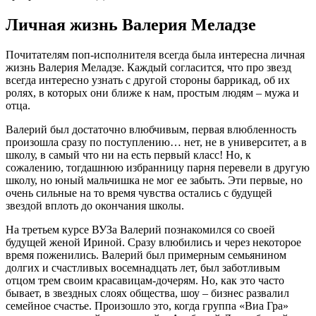
Личная жизнь Валерия Меладзе
Почитателям поп-исполнителя всегда была интересна личная
жизнь Валерия Меладзе. Каждый согласится, что про звезд
всегда интересно узнать с другой стороны баррикад, об их
ролях, в которых они ближе к нам, простым людям – мужа и
отца.
Валерий был достаточно влюбчивым, первая влюбленность
произошла сразу по поступлению… нет, не в университет, а в
школу, в самый что ни на есть первый класс! Но, к
сожалению, тогдашнюю избранницу парня перевели в другую
школу, но юный мальчишка не мог ее забыть. Эти первые, но
очень сильные на то время чувства остались с будущей
звездой вплоть до окончания школы.
На третьем курсе ВУЗа Валерий познакомился со своей
будущей женой Ириной. Сразу влюбились и через некоторое
время поженились. Валерий был примерным семьянином
долгих и счастливых восемнадцать лет, был заботливым
отцом трем своим красавицам-дочерям. Но, как это часто
бывает, в звездных слоях общества, шоу – бизнес развалил
семейное счастье. Произошло это, когда группа «Виа Гра»