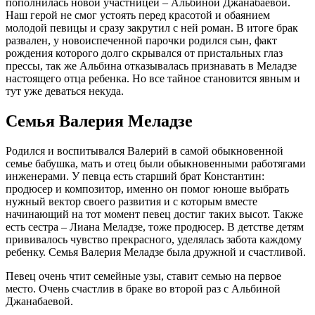
пополнилась новой участницей – Альбиной Джанабаевой.
Наш герой не смог устоять перед красотой и обаянием
молодой певицы и сразу закрутил с ней роман. В итоге брак
развален, у новоиспеченной парочки родился сын, факт
рождения которого долго скрывался от пристальных глаз
прессы, так же Альбина отказывалась признавать в Меладзе
настоящего отца ребенка. Но все тайное становится явным и
тут уже деваться некуда.
Семья Валерия Меладзе
Родился и воспитывался Валерий в самой обыкновенной
семье бабушка, мать и отец были обыкновенными работягами
инженерами. У певца есть старший брат Константин:
продюсер и композитор, именно он помог юноше выбрать
нужный вектор своего развития и с которым вместе
начинающий на тот момент певец достиг таких высот. Также
есть сестра – Лиана Меладзе, тоже продюсер. В детстве детям
прививалось чувство прекрасного, уделялась забота каждому
ребенку. Семья Валерия Меладзе была дружной и счастливой.
Певец очень чтит семейные узы, ставит семью на первое
место. Очень счастлив в браке во второй раз с Альбиной
Джанабаевой.