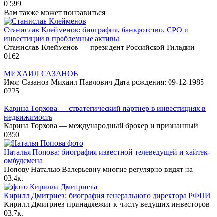
0
599
Вам также может понравиться
Станислав Клейменов: биография, банкротство, СРО и
инвестиции в проблемные активы
Станислав Клейменов — президент Российской Гильдии
0
162
МИХАИЛ САЗАНОВ
Имя: Сазанов Михаил Павлович Дата рождения: 09-12-1985
0
225
Карина Торхова — стратегический партнер в инвестициях в
недвижимость
Карина Торхова — международный брокер и признанный
0
350
Наталья Попова: биография известной телеведущей и хайтек-
омбудсмена
Попову Наталью Валерьевну многие регулярно видят на
0
3.4к.
Кирилл Дмитриев: биография генерального директора РФПИ
Кирилл Дмитриев принадлежит к числу ведущих инвесторов
0
3.7к.