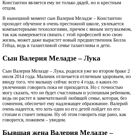
Константин является ему не только дядей, но и крестным
отцом.
В нынешний момент сын Валерия Меладзе – Константин
проходит обучение в очень престижной школе, увлекается
компьютерными технологиями, причем с явным энтузиазмом,
так как намеревается связать с этой профессией всю свою
жизнь, может даже вырастет новый предшественник Билла
Гейца, ведь в талантливой семье талантливы и дети.
Сын Валерия Меладзе – Лука
Сын Валерия Мелазде – Лука, родился уже во втором браке 2
июля 2014 года. Мальчик отличается отличным здоровьем, но
ввиду того, что малышу сейчас всего 4 года, о каких-то
увлечениях говорить пока не приходится. Но с точностью
могу сказать, что он будет счастливым и успешным ребенком,
ведь он растет в замечательной любящей семье, которая, без
сомнения, обеспечит ему надлежащее образование. Валерий
очень надеется, что хоть один из его детей пойдет по его
стопам и станет певцом. Ну об этом говорить еще рано, как
говорится, поживем – увидим.
Бывшая жена Валерия Меладзе –