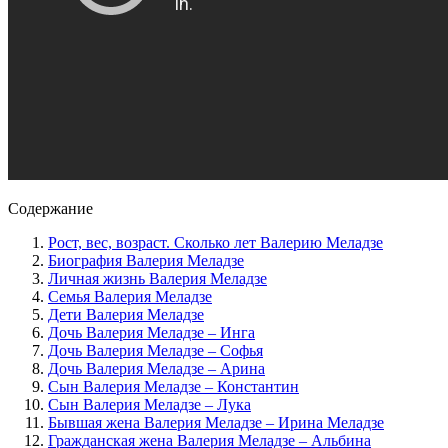
Содержание
Рост, вес, возраст. Сколько лет Валерию Меладзе
Биография Валерия Меладзе
Личная жизнь Валерия Меладзе
Семья Валерия Меладзе
Дети Валерия Меладзе
Дочь Валерия Меладзе – Инга
Дочь Валерия Меладзе – Софья
Дочь Валерия Меладзе – Арина
Сын Валерия Меладзе – Константин
Сын Валерия Меладзе – Лука
Бывшая жена Валерия Меладзе – Ирина Меладзе
Гражданская жена Валерия Меладзе – Альбина