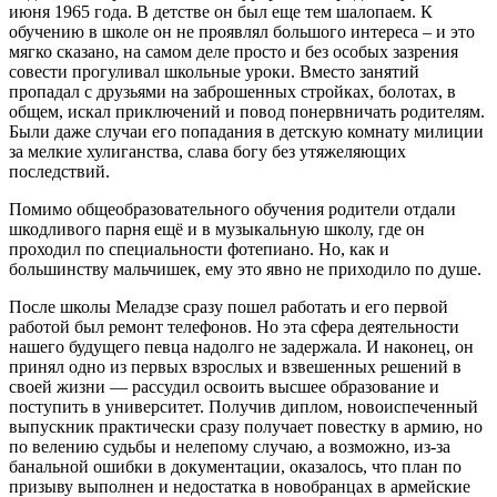
июня 1965 года. В детстве он был еще тем шалопаем. К
обучению в школе он не проявлял большого интереса – и это
мягко сказано, на самом деле просто и без особых зазрения
совести прогуливал школьные уроки. Вместо занятий
пропадал с друзьями на заброшенных стройках, болотах, в
общем, искал приключений и повод понервничать родителям.
Были даже случаи его попадания в детскую комнату милиции
за мелкие хулиганства, слава богу без утяжеляющих
последствий.
Помимо общеобразовательного обучения родители отдали
шкодливого парня ещё и в музыкальную школу, где он
проходил по специальности фотепиано. Но, как и
большинству мальчишек, ему это явно не приходило по душе.
После школы Меладзе сразу пошел работать и его первой
работой был ремонт телефонов. Но эта сфера деятельности
нашего будущего певца надолго не задержала. И наконец, он
принял одно из первых взрослых и взвешенных решений в
своей жизни — рассудил освоить высшее образование и
поступить в университет. Получив диплом, новоиспеченный
выпускник практически сразу получает повестку в армию, но
по велению судьбы и нелепому случаю, а возможно, из-за
банальной ошибки в документации, оказалось, что план по
призыву выполнен и недостатка в новобранцах в армейские