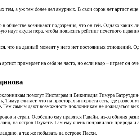
тем, а уж тем более дел амурных. В свои сорок лет артист еще 
о в обществе возникают подозрения, что он гей. Однако каких-ли
орую идут акулы пера, чтобы повысить рейтинг печатного издани
я, что на данный момент у него нет постоянных отношений. Одн
артист примеряет на себя не часто, но если надо – играет он о
динова
оклонникам помогут Инстаграм и Википедия Тимура Батрутдинов
 Тимур считает, что на просторах интернета есть, где разверну
е. Тем самым дают возможность поклонникам не дожидаться выхо
одов и стран. Особенно ему нравятся Гавайи, из-за обилия раз
ланд, на остров Пхукете. Там ему очень понравилась природа и 
андию, а так же побывать на острове Пасхи.