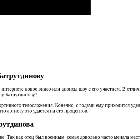
 Батрутдинову
нтернете новое видео или анонсы шоу с его участием. В отличие
уру Батрутдинову?
портивного телосложения. Конечно, с годами ему приходится уде
то артисту это удается на сто процентов.
рутдинова
ве. Так как отец был военным, семья довольно часто меняла мес