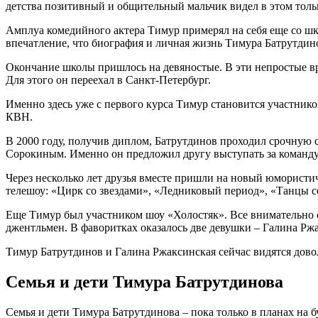
детства позитивный и общительный мальчик видел в этом тольк
Амплуа комедийного актера Тимур примерял на себя еще со шко
впечатление, что биография и личная жизнь Тимура Батрутди
Окончание школы пришлось на девяностые. В эти непростые вр
Для этого он переехал в Санкт-Петербург.
Именно здесь уже с первого курса Тимур становится участник
КВН.
В 2000 году, получив диплом, Батрутдинов проходил срочную 
Сорокиным. Именно он предложил другу выступать за команду
Через несколько лет друзья вместе пришли на новый юмористич
телешоу: «Цирк со звездами», «Ледниковый период», «Танцы с
Еще Тимур был участником шоу «Холостяк». Все внимательно сле
джентльмен. В фаворитках оказалось две девушки – Галина Ржа
Тимур Батрутдинов и Галина Ржаксинская сейчас видятся довол
Семья и дети Тимура Батрутдинова
Семья и дети Тимура Батрутдинова – пока только в планах на б