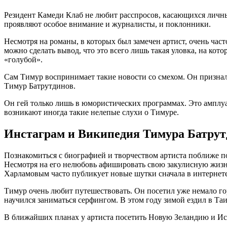
Резидент Камеди Клаб не любит расспросов, касающихся личных 
проявляют особое внимание и журналисты, и поклонники.
Несмотря на романы, в которых был замечен артист, очень част
можно сделать вывод, что это всего лишь такая уловка, на кот
«голубой».
Сам Тимур воспринимает такие новости со смехом. Он призналс
Тимур Батрутдинов.
Он гей только лишь в юмористических программах. Это амплуа 
возникают иногда такие нелепые слухи о Тимуре.
Инстаграм и Википедия Тимура Батрут
Познакомиться с биографией и творчеством артиста поближе п
Несмотря на его нелюбовь афишировать свою закулисную жизнь,
Харламовым часто публикует новые шутки сначала в интернет
Тимур очень любит путешествовать. Он посетил уже немало гор
научился заниматься серфингом. В этом году зимой ездил в Таи
В ближайших планах у артиста посетить Новую Зеландию и Исл