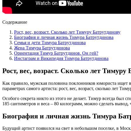
Содержание
Рост, вес, возраст. Сколько лет Тимуру Батрутдинову
Биография и личная жизнь Тимура Батрутдинова
Семья и дети Тимура Батрутдинова
Жена Тимура Батрутдинова
Ориентация Тимур Батрутдинов. Он гей?
Инстаграм и Википедия Тимура Батрутдинова
Рост, вес, возраст. Сколько лет Тимуру
Как правило, мужская половина поклонников юмориста ищет в и
параметрах самого артиста: рост, вес, возраст, сколько лет Тим
Особого секрета никто из этого не делает. Тимур всегда был с
185 сантиметров и веса – 80 килограмм, можно сделать вывод, ч
Биография и личная жизнь Тимура Бат
Будущий артист появился на свет в небольшом поселке, в Моск