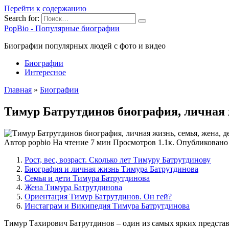
Перейти к содержанию
Search for:
PopBio - Популярные биографии
Биографии популярных людей с фото и видео
Биографии
Интересное
Главная
»
Биографии
Тимур Батрутдинов биография, личная 
Автор
popbio
На чтение
7 мин
Просмотров
1.1к.
Опубликовано
Рост, вес, возраст. Сколько лет Тимуру Батрутдинову
Биография и личная жизнь Тимура Батрутдинова
Семья и дети Тимура Батрутдинова
Жена Тимура Батрутдинова
Ориентация Тимур Батрутдинов. Он гей?
Инстаграм и Википедия Тимура Батрутдинова
Тимур Тахирович Батрутдинов – один из самых ярких представи