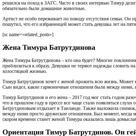
решился на поход в ЗАГС. Часто в своих интервью Тимур дели
обязательно были домашние животные.
Артист не особо переживает по поводу отсутствия семьи. Он пр
пошутил, что его избранницей может стать девушка лет на пятна
[sc name=»related_posts»]
Жена Тимура Батрутдинова
Жена Тимура Батрутдинова – кто она будет? Многие поклонник
приблизиться к образу. Девушки не теряют надежды словить на 
холостяцкой жизнью.
Тимур Батрутдинов хочет с женой прожить всю жизнь. Может и
Сын видел, какие гармоничные отношения были между ними, и 
Тимур Батрутдинов и его жена – 2017 год мог стать годом раз
что в прошлом году в прессе все чаще стали появляться слухи 
Батрутдиновым отдыхает в Таиланде. Также выложила снимок, г
между ними просто дружеские отношения. Был момент, когда мо
скором времени станет женой Тимура оказались лишь домысла
Ориентация Тимур Батрутдинов. Он ге