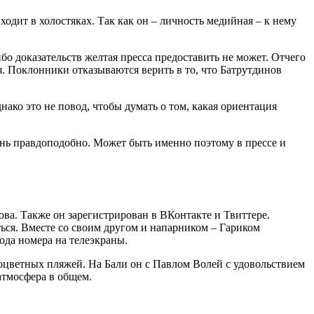
ходит в холостяках. Так как он – личность медийная – к нему
бо доказательств желтая пресса предоставить не может. Отчего
я. Поклонники отказываются верить в то, что Батрутдинов
ако это не повод, чтобы думать о том, какая ориентация
чень правдоподобно. Может быть именно поэтому в прессе и
а. Также он зарегистрирован в ВКонтакте и Твиттере.
ться. Вместе со своим другом и напарником – Гариком
да номера на телеэкраны.
ноцветных пляжей. На Бали он с Павлом Волей с удовольствием
атмосфера в общем.