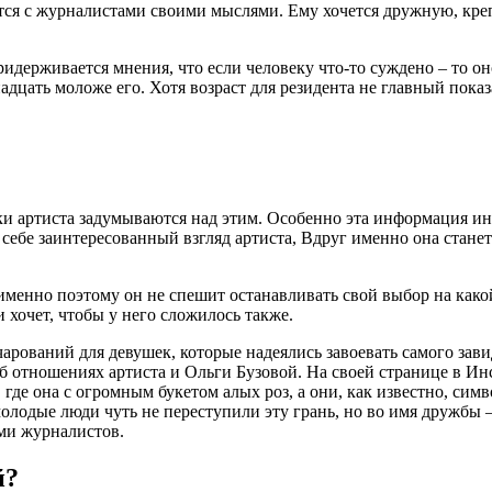
тся с журналистами своими мыслями. Ему хочется дружную, кре
идерживается мнения, что если человеку что-то суждено – то он
дцать моложе его. Хотя возраст для резидента не главный показа
и артиста задумываются над этим. Особенно эта информация инт
себе заинтересованный взгляд артиста, Вдруг именно она станет 
менно поэтому он не спешит останавливать свой выбор на какой
хочет, чтобы у него сложилось также.
очарований для девушек, которые надеялись завоевать самого за
об отношениях артиста и Ольги Бузовой. На своей странице в Ин
де она с огромным букетом алых роз, а они, как известно, сим
лодые люди чуть не переступили эту грань, но во имя дружбы – 
ми журналистов.
й?