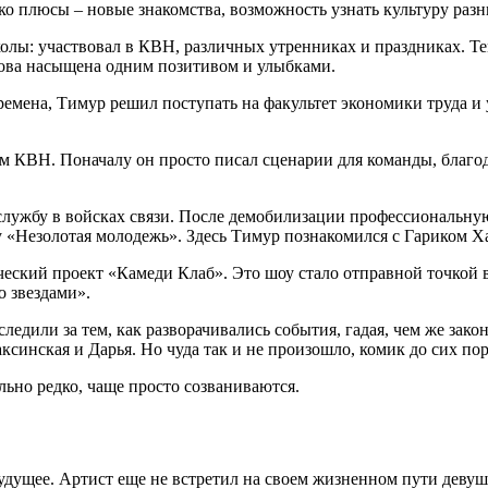
о плюсы – новые знакомства, возможность узнать культуру разн
лы: участвовал в КВН, различных утренниках и праздниках. Тем
нова насыщена одним позитивом и улыбками.
емена, Тимур решил поступать на факультет экономики труда и
ом КВН. Поначалу он просто писал сценарии для команды, благ
службу в войсках связи. После демобилизации профессиональную
 «Незолотая молодежь». Здесь Тимур познакомился с Гариком 
еский проект «Камеди Клаб». Это шоу стало отправной точкой в
о звездами».
дили за тем, как разворачивались события, гадая, чем же закон
ксинская и Дарья. Но чуда так и не произошло, комик до сих по
ьно редко, чаще просто созваниваются.
удущее. Артист еще не встретил на своем жизненном пути девушк