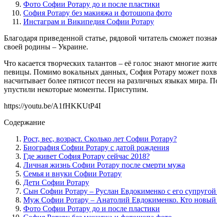
Фото Софии Ротару до и после пластики
София Ротару без макияжа и фотошопа фото
Инстаграм и Википедия Софии Ротару
Благодаря приведенной статье, рядовой читатель сможет позн
своей родины – Украине.
Что касается творческих талантов – её голос знают многие жит
певицы. Помимо вокальных данных, София Ротару может похва
насчитывает более пятисот песен на различных языках мира. 
упустили некоторые моменты. Приступим.
https://youtu.be/A1fHKKUtP4I
Содержание
Рост, вес, возраст. Сколько лет Софии Ротару?
Биография Софии Ротару с датой рождения
Где живет София Ротару сейчас 2018?
Личная жизнь Софии Ротару после смерти мужа
Семья и внуки Софии Ротару
Дети Софии Ротару
Сын Софии Ротару – Руслан Евдокименко с его супругой
Муж Софии Ротару – Анатолий Евдокименко. Кто новый
Фото Софии Ротару до и после пластики