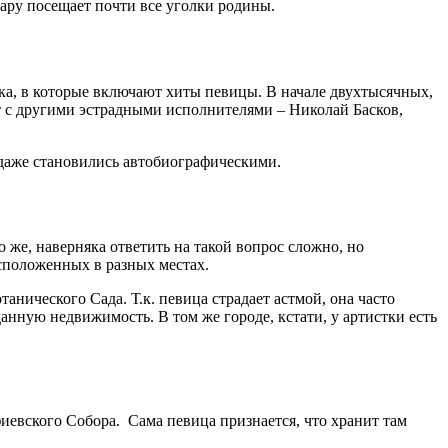
ару посещает почти все уголки родины.
ника, в которые включают хиты певицы. В начале двухтысячных,
т с другими эстрадными исполнителями – Николай Басков,
 даже становились автобиографическими.
 же, наверняка ответить на такой вопрос сложно, но
асположенных в разных местах.
анического Сада. Т.к. певица страдает астмой, она часто
анную недвижимость. В том же городе, кстати, у артистки есть
иевского Собора. Сама певица признается, что хранит там