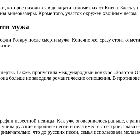
 которое находится в двадцати километрах от Киева. Здесь у н
ены видеокамеры. Кроме того, участок окружен хвойным лесом.
рти мужа
фии Ротару после смерти мужа. Конечно же, сразу стоит отметит
жизни.
нцерты. Также, пропустила международный конкурс «Золотой Ор
, она больше не заводила романтические отношения. В противове
рафии известной певицы. Как уже оговаривалось раньше, с ранн
учила русские народные песни и пела вместе с сестрой. Глава с
римечательно, что до русских песен, семья использовала молдав