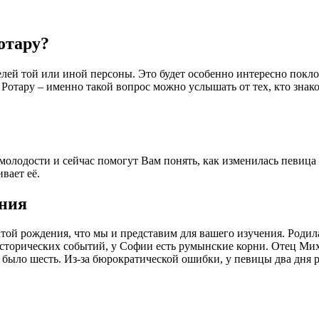
Ротару?
елей той или иной персоны. Это будет особенно интересно покл
и Ротару – именно такой вопрос можно услышать от тех, кто знак
 молодости и сейчас помогут Вам понять, как изменилась певица 
вает её.
ения
атой рождения, что мы и представим для вашего изучения. Родил
сторических событий, у Софии есть румынские корни. Отец Мих
было шесть. Из-за бюрократической ошибки, у певицы два дня ро