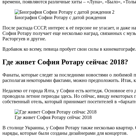
времени, появляются различные хиты – «Луна», «Было», «Тольк
Биография Софии Ротару с датой рождения
После распада СССР, интерес к её персоне не угасает, и даже
София Ротару получает еще несколько наград, связанных с м
Расторгуев и другие.
Вдобавок ко всему, певица пробует свои силы в кинематографе
Где живет София Ротару сейчас 2018?
Фанаты, которые следят за последними новостями о любимой пе
располагая некоторыми фактами, можно предположить. Итак, к
Недалеко от города Ялта, у Софии есть коттедж. Основное его д
проводила летние периоды здесь. Но сейчас, ввиду некоторых 
собственный отель, который принимает посетителей в «бархат
Где живет София Ротару сейчас 2018
В столице Украины, у Софии Ротару также несколько квартир. 
наряды, которые были созданы дизайнерами для концертов.