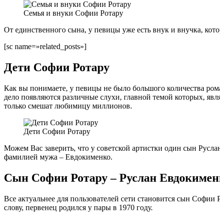
Семья и внуки Софии Ротару
От единственного сына, у певицы уже есть внук и внучка, кот
[sc name=»related_posts»]
Дети Софии Ротару
Как вы понимаете, у певицы не было большого количества роман
дело появляются различные слухи, главной темой которых, явл
только смешат любимицу миллионов.
Дети Софии Ротару
Можем Вас заверить, что у советской артистки один сын Руслан,
фамилией мужа – Евдокименко.
Сын Софии Ротару – Руслан Евдокименк
Все актуальнее для пользователей сети становится сын Софии
слову, первенец родился у пары в 1970 году.