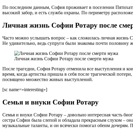
По последним данным, София проживает в поселении Пятихатки,
высокий забор, и есть служба охраны. По периметру располож
Личная жизнь Софии Ротару после сме
Часто можно услышать вопрос – как сложилась личная жизнь Со
Не удивительно, ведь супруги были знакомы почти половину 
Личная жизнь Софии Ротару после смерти мужа
После трагедии, София Ротару отменила все выступления и ко
время, когда артистка пришла в себя после трагической потери
посвящено множество живых выступлений.
[sc name=»interesting»]
Семья и внуки Софии Ротару
Семья и внуки Софии Ротару – довольно интересная часть биог
сестра Софии была слепой и обладала прекрасным слухом – она 
музыкальные таланты, и он всячески помогал обеим дочерям. П