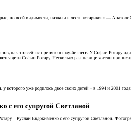
орые, по всей видимости, назвали в честь «стариков» — Анатоли
ов, как это сейчас принято в шоу-бизнесе. У Софии Ротару один 
яются дети Софии Ротару. Несколько раз, певице хотели приписат
 у которого уже родилось двое своих детей – в 1994 и 2001 года
о с его супругой Светланой
 Ротару – Руслан Евдокименко с его супругой Светланой. Фотог