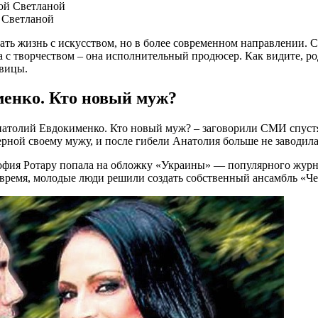
 Светланой
ать жизнь с искусством, но в более современном направлении. С
а с творчеством – она исполнительный продюсер. Как видите, р
евицы.
енко. Кто новый муж?
натолий Евдокименко. Кто новый муж? – заговорили СМИ спустя 
верной своему мужу, и после гибели Анатолия больше не заводи
София Ротару попала на обложку «Украины» — популярного журн
я время, молодые люди решили создать собственный ансамбль «Че