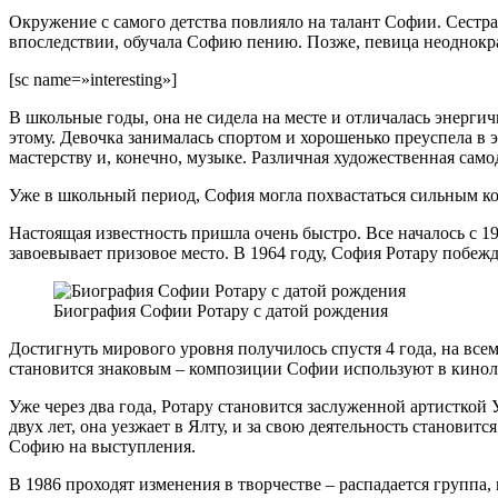
Окружение с самого детства повлияло на талант Софии. Сестра
впоследствии, обучала Софию пению. Позже, певица неоднократ
[sc name=»interesting»]
В школьные годы, она не сидела на месте и отличалась энерги
этому. Девочка занималась спортом и хорошенько преуспела в 
мастерству и, конечно, музыке. Различная художественная само
Уже в школьный период, София могла похвастаться сильным кон
Настоящая известность пришла очень быстро. Все началось с 19
завоевывает призовое место. В 1964 году, София Ротару побежд
Биография Софии Ротару с датой рождения
Достигнуть мирового уровня получилось спустя 4 года, на всем
становится знаковым – композиции Софии используют в киноле
Уже через два года, Ротару становится заслуженной артисткой 
двух лет, она уезжает в Ялту, и за свою деятельность станов
Софию на выступления.
В 1986 проходят изменения в творчестве – распадается группа,