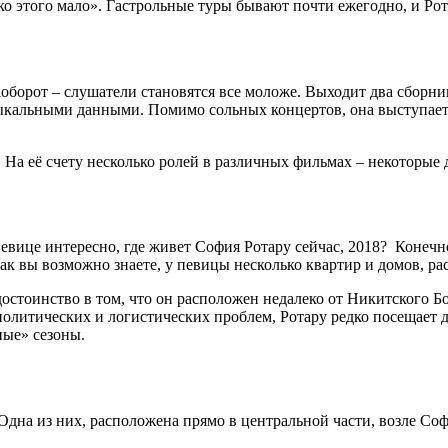
о этого мало». Гастрольные туры бывают почти ежегодно, и Рот
 наоборот – слушатели становятся все моложе. Выходит два сбор
узыкальными данными. Помимо сольных концертов, она выступае
. На её счету несколько ролей в различных фильмах – некоторые
вице интересно, где живет София Ротару сейчас, 2018? Конечно
ак вы возможно знаете, у певицы несколько квартир и домов, р
остоинство в том, что он расположен недалеко от Никитского Бот
политических и логистических проблем, Ротару редко посещает д
ные» сезоны.
Одна из них, расположена прямо в центральной части, возле Соф