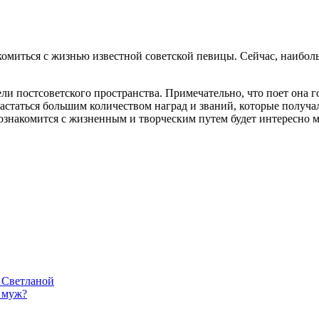
акомиться с жизнью известной советской певицы. Сейчас, наибо
ели постсоветского пространства. Примечательно, что поет она 
статься большим количеством наград и званий, которые получа
Познакомится с жизненным и творческим путем будет интересно м
 Светланой
 муж?