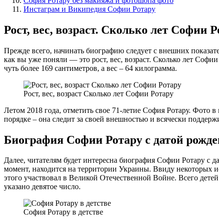
София Ротару без макияжа и фотошопа фото
Инстаграм и Википедия Софии Ротару
Рост, вес, возраст. Сколько лет Софии 
Прежде всего, начинать биографию следует с внешних показат
как вы уже поняли — это рост, вес, возраст. Сколько лет Софи
чуть более 169 сантиметров, а вес – 64 килограмма.
Рост, вес, возраст Сколько лет Софии Ротару
Летом 2018 года, отметить свое 71-летие София Ротару. Фото в
порядке – она следит за своей внешностью и всячески поддержи
Биография Софии Ротару с датой рожд
Далее, читателям будет интересна биография Софии Ротару с д
момент, находится на территории Украины. Ввиду некоторых и
этого участвовал в Великой Отечественной Войне. Всего детей 
указано девятое число.
София Ротару в детстве