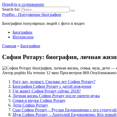
Перейти к содержанию
Search for:
PopBio - Популярные биографии
Биографии популярных людей с фото и видео
Биографии
Интересное
Главная
»
Биографии
София Ротару: биография, личная жизнь
Автор
popbio
На чтение
12 мин
Просмотров
869
Опубликовано
Рост, вес, возраст. Сколько лет Софии Ротару?
Биография Софии Ротару с датой рождения
Где живет София Ротару сейчас 2018?
Личная жизнь Софии Ротару после смерти мужа
Семья и внуки Софии Ротару
Дети Софии Ротару
Сын Софии Ротару – Руслан Евдокименко с его супругой
Муж Софии Ротару – Анатолий Евдокименко. Кто новый