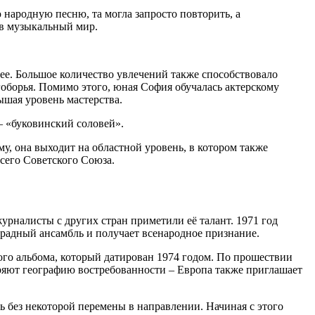
 народную песню, та могла запросто повторить, а
 в музыкальный мир.
щее. Большое количество увлечений также способствовало
гоборья. Помимо этого, юная София обучалась актерскому
ышая уровень мастерства.
– «буковинский соловей».
му, она выходит на областной уровень, в котором также
всего Советского Союза.
урналисты с других стран приметили её талант. 1971 год
традный ансамбль и получает всенародное признание.
нного альбома, который датирован 1974 годом. По прошествии
иряют географию востребованности – Европа также приглашает
сь без некоторой перемены в направлении. Начиная с этого