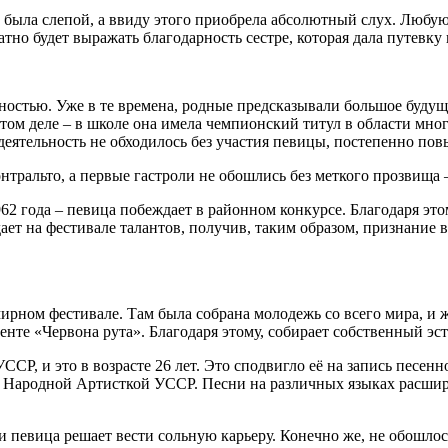
 была слепой, а ввиду этого приобрела абсолютный слух. Любую
но будет выражать благодарность сестре, которая дала путевку
чностью. Уже в те времена, родные предсказывали большое буду
этом деле – в школе она имела чемпионский титул в области мно
деятельность не обходилось без участия певицы, постепенно пов
тральто, а первые гастроли не обошлись без меткого прозвища 
62 года – певица побеждает в районном конкурсе. Благодаря это
ает на фестивале талантов, получив, таким образом, признание 
ирном фестивале. Там была собрана молодежь со всего мира, и ж
нте «Червона рута». Благодаря этому, собирает собственный эс
УССР, и это в возрасте 26 лет. Это сподвигло её на запись песе
ится Народной Артисткой УССР. Песни на различных языках расш
 и певица решает вести сольную карьеру. Конечно же, не обошло