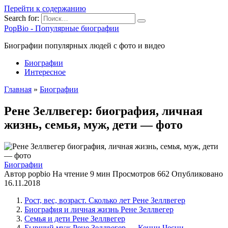
Перейти к содержанию
Search for:
PopBio - Популярные биографии
Биографии популярных людей с фото и видео
Биографии
Интересное
Главная
»
Биографии
Рене Зеллвегер: биография, личная
жизнь, семья, муж, дети — фото
Биографии
Автор
popbio
На чтение
9 мин
Просмотров
662
Опубликовано
16.11.2018
Рост, вес, возраст. Сколько лет Рене Зеллвегер
Биография и личная жизнь Рене Зеллвегер
Семья и дети Рене Зеллвегер
Бывший муж Рене Зеллвегер — Кенни Чесни