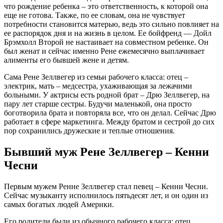
что рождение ребенка – это ответственность, к которой она
еще не готова. Также, по ее словам, она не чувствует
потребности становится матерью, ведь это сильно повлияет на
ее распорядок дня и на жизнь в целом. Ее бойфренд — Дойл
Брэмхолл Второй не настаивает на совместном ребенке. Он
был женат и сейчас именно Рене ежемесячно выплачивает
алименты его бывшей жене и детям.
Сама Рене Зеллвегер из семьи рабочего класса: отец –
электрик, мать – медсестра, ухаживающая за лежачими
больными. У актрисы есть родной брат – Дрю Зеллвегер, на
пару лет старше сестры. Будучи маленькой, она просто
боготворила брата и повторяла все, что он делал. Сейчас Дрю
работает в сфере маркетинга. Между братом и сестрой до сих
пор сохранились дружеские и теплые отношения.
Бывший муж Рене Зеллвегер – Кенни
Чесни
Первым мужем Ренне Зеллвегер стал певец – Кенни Чесни.
Сейчас музыканту исполнилось пятьдесят лет, и он один из
самых богатых людей Америки.
Его родители были из обычного рабочего класса: отец