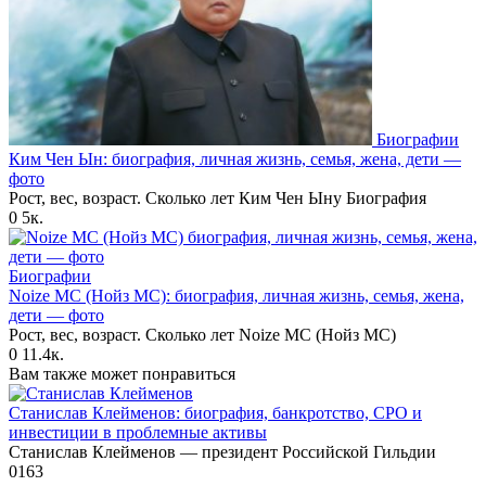
Биографии
Ким Чен Ын: биография, личная жизнь, семья, жена, дети —
фото
Рост, вес, возраст. Сколько лет Ким Чен Ыну Биография
0
5к.
Биографии
Noize MC (Нойз МС): биография, личная жизнь, семья, жена,
дети — фото
Рост, вес, возраст. Сколько лет Noize MC (Нойз МС)
0
11.4к.
Вам также может понравиться
Станислав Клейменов: биография, банкротство, СРО и
инвестиции в проблемные активы
Станислав Клейменов — президент Российской Гильдии
0
163