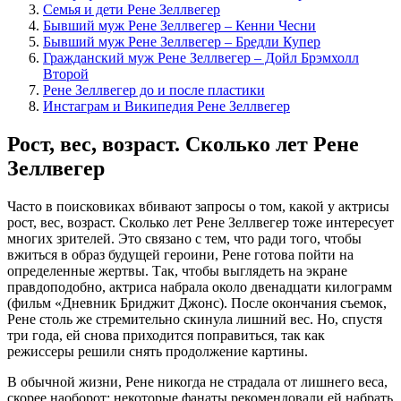
Семья и дети Рене Зеллвегер
Бывший муж Рене Зеллвегер – Кенни Чесни
Бывший муж Рене Зеллвегер – Бредли Купер
Гражданский муж Рене Зеллвегер – Дойл Брэмхолл
Второй
Рене Зеллвегер до и после пластики
Инстаграм и Википедия Рене Зеллвегер
Рост, вес, возраст. Сколько лет Рене
Зеллвегер
Часто в поисковиках вбивают запросы о том, какой у актрисы
рост, вес, возраст. Сколько лет Рене Зеллвегер тоже интересует
многих зрителей. Это связано с тем, что ради того, чтобы
вжиться в образ будущей героини, Рене готова пойти на
определенные жертвы. Так, чтобы выглядеть на экране
правдоподобно, актриса набрала около двенадцати килограмм
(фильм «Дневник Бриджит Джонс). После окончания съемок,
Рене столь же стремительно скинула лишний вес. Но, спустя
три года, ей снова приходится поправиться, так как
режиссеры решили снять продолжение картины.
В обычной жизни, Рене никогда не страдала от лишнего веса,
скорее наоборот: некоторые фанаты рекомендовали ей набрать