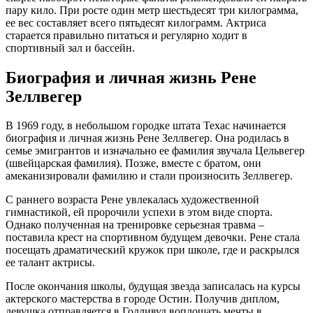
пару кило. При росте один метр шестьдесят три килограмма,
ее вес составляет всего пятьдесят килограмм. Актриса
старается правильно питаться и регулярно ходит в
спортивный зал и бассейн.
Биография и личная жизнь Рене
Зеллвегер
В 1969 году, в небольшом городке штата Техас начинается
биография и личная жизнь Рене Зеллвегер. Она родилась в
семье эмигрантов и изначально ее фамилия звучала Цельвегер
(швейцарская фамилия). Позже, вместе с братом, они
амеканизировали фамилию и стали произносить Зеллвегер.
С раннего возраста Рене увлекалась художественной
гимнастикой, ей пророчили успехи в этом виде спорта.
Однако полученная на тренировке серьезная травма –
поставила крест на спортивном будущем девочки. Рене стала
посещать драматический кружок при школе, где и раскрылся
ее талант актрисы.
После окончания школы, будущая звезда записалась на курсы
актерского мастерства в городе Остин. Получив диплом,
девушка отправляется в Голливуд воплощать мечты в