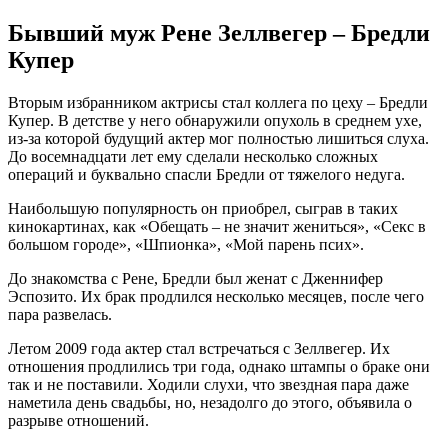
Бывший муж Рене Зеллвегер – Бредли
Купер
Вторым избранником актрисы стал коллега по цеху – Бредли
Купер. В детстве у него обнаружили опухоль в среднем ухе,
из-за которой будущий актер мог полностью лишиться слуха.
До восемнадцати лет ему сделали несколько сложных
операций и буквально спасли Бредли от тяжелого недуга.
Наибольшую популярность он приобрел, сыграв в таких
кинокартинах, как «Обещать – не значит жениться», «Секс в
большом городе», «Шпионка», «Мой парень псих».
До знакомства с Рене, Бредли был женат с Дженнифер
Эспозито. Их брак продлился несколько месяцев, после чего
пара развелась.
Летом 2009 года актер стал встречаться с Зеллвегер. Их
отношения продлились три года, однако штампы о браке они
так и не поставили. Ходили слухи, что звездная пара даже
наметила день свадьбы, но, незадолго до этого, объявила о
разрыве отношений.