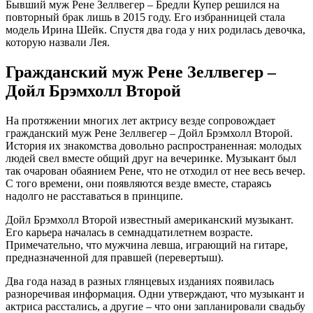
Бывший муж Рене Зеллвегер – Бредли Купер решился на
повторный брак лишь в 2015 году. Его избранницей стала
модель Ирина Шейк. Спустя два года у них родилась девочка,
которую назвали Лея.
Гражданский муж Рене Зеллвегер –
Дойл Брэмхолл Второй
На протяжении многих лет актрису везде сопровождает
гражданский муж Рене Зеллвегер – Дойл Брэмхолл Второй.
История их знакомства довольно распространенная: молодых
людей свел вместе общий друг на вечеринке. Музыкант был
так очарован обаянием Рене, что не отходил от нее весь вечер.
С того времени, они появляются везде вместе, стараясь
надолго не расставаться в принципе.
Дойл Брэмхолл Второй известный американский музыкант.
Его карьера началась в семнадцатилетнем возрасте.
Примечательно, что мужчина левша, играющий на гитаре,
предназначенной для правшей (перевертыш).
Два года назад в разных глянцевых изданиях появилась
разноречивая информация. Одни утверждают, что музыкант и
актриса расстались, а другие – что они запланировали свадьбу