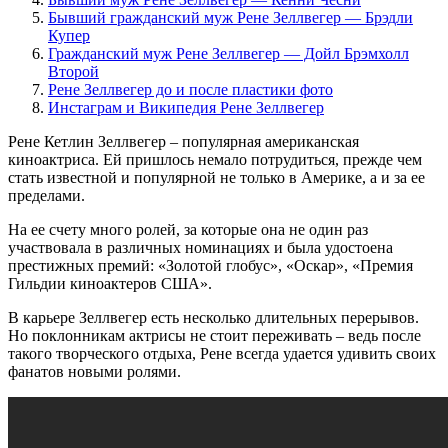
Бывший гражданский муж Рене Зеллвегер — Брэдли
Купер
Гражданский муж Рене Зеллвегер — Дойл Брэмхолл
Второй
Рене Зеллвегер до и после пластики фото
Инстаграм и Википедия Рене Зеллвегер
Рене Кетлин Зеллвегер – популярная американская
киноактриса. Ей пришлось немало потрудиться, прежде чем
стать известной и популярной не только в Америке, а и за ее
пределами.
На ее счету много ролей, за которые она не один раз
участвовала в различных номинациях и была удостоена
престижных премий: «Золотой глобус», «Оскар», «Премия
Гильдии киноактеров США».
В карьере Зеллвегер есть несколько длительных перерывов.
Но поклонникам актрисы не стоит переживать – ведь после
такого творческого отдыха, Рене всегда удается удивить своих
фанатов новыми ролями.