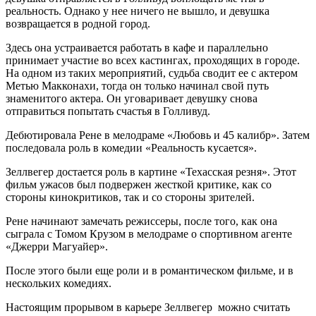
реальность. Однако у нее ничего не вышло, и девушка
возвращается в родной город.
Здесь она устраивается работать в кафе и параллельно
принимает участие во всех кастингах, проходящих в городе.
На одном из таких мероприятий, судьба сводит ее с актером
Метью Макконахи, тогда он только начинал свой путь
знаменитого актера. Он уговаривает девушку снова
отправиться попытать счастья в Голливуд.
Дебютировала Рене в мелодраме «Любовь и 45 калибр». Затем
последовала роль в комедии «Реальность кусается».
Зеллвегер достается роль в картине «Техасская резня». Этот
фильм ужасов был подвержен жесткой критике, как со
стороны кинокритиков, так и со стороны зрителей.
Рене начинают замечать режиссеры, после того, как она
сыграла с Томом Крузом в мелодраме о спортивном агенте
«Джерри Магуайер».
После этого были еще роли и в романтическом фильме, и в
нескольких комедиях.
Настоящим прорывом в карьере Зеллвегер можно считать