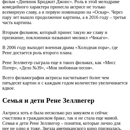
фильм «Дневник Бриджит Джонс». Роль в этой мелодраме
комедийного характера принесла актрисе не только
всемирную славу, а и первую номинацию на «Оскар». Через
пару лет вышло продолжение картины, а в 2016 году – третья
часть картины.
Вторым фильмом, который принес такую же славу и
признание, поклонники называют мюзикл «Чикаго».
В 2006 году выходит военная драма «Холодная пора», где
Рене достается роль второго плана.
Рене Зеллвегер сыграла еще в таких фильмах, как «Мисс
Потер», «Дело №39», «Моя любовная песня».
Всего фильмография актрисы насчитывает более чем
пятьдесят картин и с каждым годом количество увеличивается
вдвое.
Семья и дети Рене Зеллвегер
Актриса хоть и была несколько раз замужем и сейчас
счастлива в гражданском браке, так и не стала еще мамой.
Семья и дети Рене Зеллвегер – понятия, которые лично для
нее не одно и тоже. Звезда американского кино призналась,