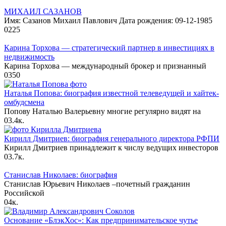
МИХАИЛ САЗАНОВ
Имя: Сазанов Михаил Павлович Дата рождения: 09-12-1985
0
225
Карина Торхова — стратегический партнер в инвестициях в
недвижимость
Карина Торхова — международный брокер и признанный
0
350
Наталья Попова: биография известной телеведущей и хайтек-
омбудсмена
Попову Наталью Валерьевну многие регулярно видят на
0
3.4к.
Кирилл Дмитриев: биография генерального директора РФПИ
Кирилл Дмитриев принадлежит к числу ведущих инвесторов
0
3.7к.
Станислав Николаев: биография
Станислав Юрьевич Николаев –почетный гражданин
Российской
0
4к.
Основание «БлэкХос»: Как предпринимательское чутье