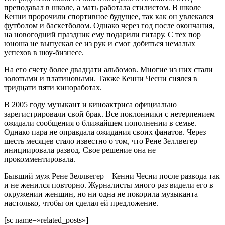
преподавал в школе, а мать работала стилистом. В школе
Кенни пророчили спортивное будущее, так как он увлекался
футболом и баскетболом. Однако через год после окончания,
на новогодний праздник ему подарили гитару. С тех пор
юноша не выпускал ее из рук и смог добиться немалых
успехов в шоу-бизнесе.
На его счету более двадцати альбомов. Многие из них стали
золотыми и платиновыми. Также Кенни Чесни снялся в
тридцати пяти киноработах.
В 2005 году музыкант и киноактриса официально
зарегистрировали свой брак. Все поклонники с нетерпением
ожидали сообщения о ближайшем пополнении в семье.
Однако пара не оправдала ожидания своих фанатов. Через
шесть месяцев стало известно о том, что Рене Зеллвегер
инициировала развод. Свое решение она не
прокомментировала.
Бывший муж Рене Зеллвегер – Кенни Чесни после развода так
и не женился повторно. Журналисты много раз видели его в
окружении женщин, но ни одна не покорила музыканта
настолько, чтобы он сделал ей предложение.
[sc name=»related_posts»]