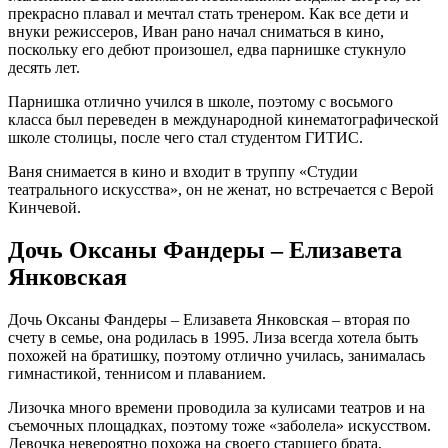
прекрасно плавал и мечтал стать тренером. Как все дети и
внуки режиссеров, Иван рано начал сниматься в кино,
поскольку его дебют произошел, едва парнишке стукнуло
десять лет.
Парнишка отлично учился в школе, поэтому с восьмого
класса был переведен в международной кинематографической
школе столицы, после чего стал студентом ГИТИС.
Ваня снимается в кино и входит в труппу «Студии
театрального искусства», он не женат, но встречается с Верой
Кинчевой.
Дочь Оксаны Фандеры – Елизавета
Янковская
Дочь Оксаны Фандеры – Елизавета Янковская – вторая по
счету в семье, она родилась в 1995. Лиза всегда хотела быть
похожей на братишку, поэтому отлично училась, занималась
гимнастикой, теннисом и плаванием.
Лизочка много времени проводила за кулисами театров и на
съемочных площадках, поэтому тоже «заболела» искусством.
Девочка невероятно похожа на своего старшего брата,