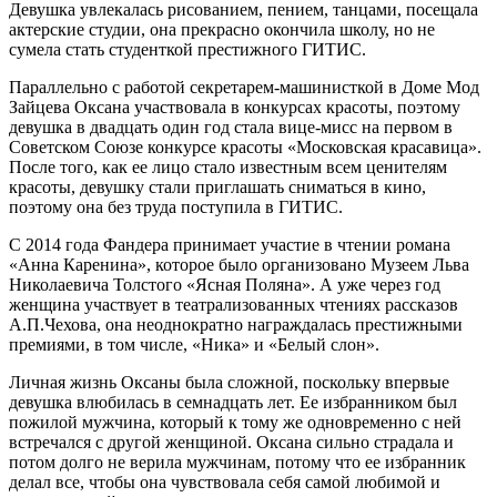
Девушка увлекалась рисованием, пением, танцами, посещала
актерские студии, она прекрасно окончила школу, но не
сумела стать студенткой престижного ГИТИС.
Параллельно с работой секретарем-машинисткой в Доме Мод
Зайцева Оксана участвовала в конкурсах красоты, поэтому
девушка в двадцать один год стала вице-мисс на первом в
Советском Союзе конкурсе красоты «Московская красавица».
После того, как ее лицо стало известным всем ценителям
красоты, девушку стали приглашать сниматься в кино,
поэтому она без труда поступила в ГИТИС.
С 2014 года Фандера принимает участие в чтении романа
«Анна Каренина», которое было организовано Музеем Льва
Николаевича Толстого «Ясная Поляна». А уже через год
женщина участвует в театрализованных чтениях рассказов
А.П.Чехова, она неоднократно награждалась престижными
премиями, в том числе, «Ника» и «Белый слон».
Личная жизнь Оксаны была сложной, поскольку впервые
девушка влюбилась в семнадцать лет. Ее избранником был
пожилой мужчина, который к тому же одновременно с ней
встречался с другой женщиной. Оксана сильно страдала и
потом долго не верила мужчинам, потому что ее избранник
делал все, чтобы она чувствовала себя самой любимой и