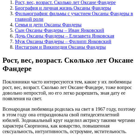
Рост, вес, возраст. Сколько лет Оксане Фандере
Биография и личная жизнь Оксаны Фандеры
Фильмография: фильмы с участием Оксаны Фандеры в
главной роли
Семья и дети Оксаны Фандеры
Сын Оксаны Фандеры – Иван Янковский
Дочь Оксаны Фандеры – Елизавета Янковская
Муж Оксаны Фандеры – Филипп Янковский
Инстаграм и Википедия Оксаны Фандеры
Рост, вес, возраст. Сколько лет Оксане
Фандере
Поклонники часто интересуются тем, какие у их любимицы
рост, вес, возраст. Сколько лет Оксане Фандере, тоже вопрос
довольно непростой, но его легко разрешить, зная дату ее
появления на свет.
Всенародная любимица родилась на свет в 1967 году, поэтому
в этом году она отпраздновала свой пятидесятилетний
юбилей. Зодиакальный круг наделил актрису такими чертами
характера Скорпиона, как коварство, повышенная
сексуальность, интуитивность, остроумие, мстительность.