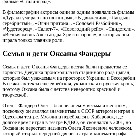
фильме «Сталинград».
В фильмографии актрисы один за одним появлялись фильмы
«Дураки умирают по пятницам», «В движении», «Ландыш
серебристый», «Огни притона», «Соловей-Разбойник»,
«Чудотворец», «Салют-7», «Новогодний рейс», «Свидетели»,
«Вечная жизнь Александра Христофорова», в которых она
играла только главные роли.
Семья и дети Оксаны Фандеры
Семья и дети Оксаны Фандеры всегда были предметом ее
гордости. Девушка происходила из старинного рода цыган,
которые был уважаемым на просторах Украины и Бессарабии.
В ее жилах текла еще еврейская, украинская и русская кровь,
поэтому Оксана была с детства невероятно красивой и
творческой.
Отец – Фандера Олег – был человеком весьма известным,
поскольку он являлся знаменитым в СССР актером и играл в
Одесском театре. Мужчина перебрался в Хабаровск, где
долгое время играл в театре КДВО, он скончался в 2001, но
Оксана не перестает называть Олега Яковлевича человеком,
который открыл перед ней двери театра и кинематографа.