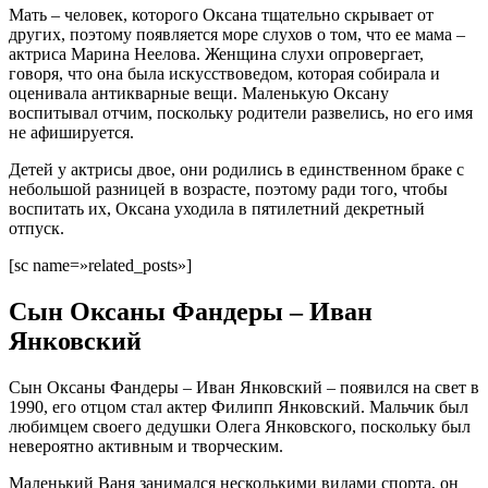
Мать – человек, которого Оксана тщательно скрывает от
других, поэтому появляется море слухов о том, что ее мама –
актриса Марина Неелова. Женщина слухи опровергает,
говоря, что она была искусствоведом, которая собирала и
оценивала антикварные вещи. Маленькую Оксану
воспитывал отчим, поскольку родители развелись, но его имя
не афишируется.
Детей у актрисы двое, они родились в единственном браке с
небольшой разницей в возрасте, поэтому ради того, чтобы
воспитать их, Оксана уходила в пятилетний декретный
отпуск.
[sc name=»related_posts»]
Сын Оксаны Фандеры – Иван
Янковский
Сын Оксаны Фандеры – Иван Янковский – появился на свет в
1990, его отцом стал актер Филипп Янковский. Мальчик был
любимцем своего дедушки Олега Янковского, поскольку был
невероятно активным и творческим.
Маленький Ваня занимался несколькими видами спорта, он