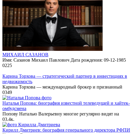
МИХАИЛ САЗАНОВ
Имя: Сазанов Михаил Павлович Дата рождения: 09-12-1985
0
225
Карина Торхова — стратегический партнер в инвестициях в
недвижимость
Карина Торхова — международный брокер и признанный
0
349
Наталья Попова: биография известной телеведущей и хайтек-
омбудсмена
Попову Наталью Валерьевну многие регулярно видят на
0
3.4к.
Кирилл Дмитриев: биография генерального директора РФПИ