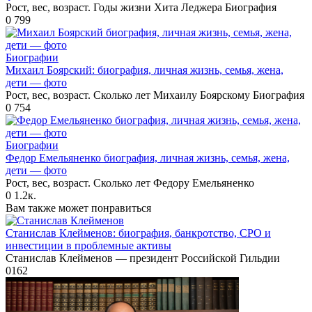
Рост, вес, возраст. Годы жизни Хита Леджера Биография
0
799
Биографии
Михаил Боярский: биография, личная жизнь, семья, жена,
дети — фото
Рост, вес, возраст. Сколько лет Михаилу Боярскому Биография
0
754
Биографии
Федор Емельяненко биография, личная жизнь, семья, жена,
дети — фото
Рост, вес, возраст. Сколько лет Федору Емельяненко
0
1.2к.
Вам также может понравиться
Станислав Клейменов: биография, банкротство, СРО и
инвестиции в проблемные активы
Станислав Клейменов — президент Российской Гильдии
0
162