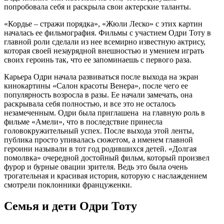
попробовала себя и раскрыла свои актерские таланты.
«Кордье – стражи порядка», «Жюли Леско» с этих картин
началась ее фильмография. Фильмы с участием Одри Тоту в
главной роли сделали из нее всемирно известную актрису,
которая своей незаурядной внешностью и умением играть
своих героинь так, что ее запоминаешь с первого раза.
Карьера Одри начала развиваться после выхода на экран
кинокартины «Салон красоты Венера», после чего ее
популярность возросла в разы. Ее начали замечать, она
раскрывала себя полностью, и все это не осталось
незамеченным. Одри была приглашена на главную роль в
фильме «Амели», что в последствие принесла
головокружительный успех. После выхода этой ленты,
публика просто упивалась сюжетом, а именем главной
героини называли в тот год родившихся детей. «Долгая
помолвка» очередной достойный фильм, который произвел
фурор и бурные овации зрителя. Ведь это была очень
трогательная и красивая история, которую с наслаждением
смотрели поклонники француженки.
Семья и дети Одри Тоту