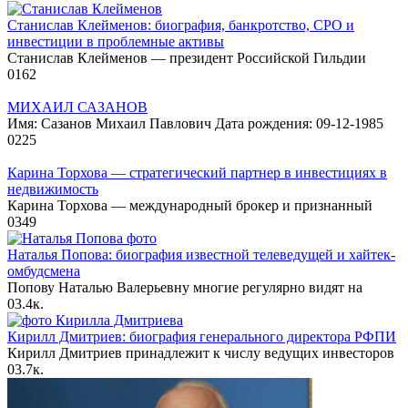
Станислав Клейменов: биография, банкротство, СРО и
инвестиции в проблемные активы
Станислав Клейменов — президент Российской Гильдии
0
162
МИХАИЛ САЗАНОВ
Имя: Сазанов Михаил Павлович Дата рождения: 09-12-1985
0
225
Карина Торхова — стратегический партнер в инвестициях в
недвижимость
Карина Торхова — международный брокер и признанный
0
349
Наталья Попова: биография известной телеведущей и хайтек-
омбудсмена
Попову Наталью Валерьевну многие регулярно видят на
0
3.4к.
Кирилл Дмитриев: биография генерального директора РФПИ
Кирилл Дмитриев принадлежит к числу ведущих инвесторов
0
3.7к.