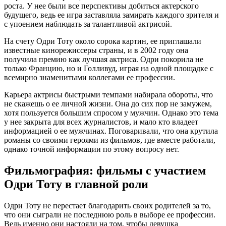
роста. У нее были все перспективы добиться актерского
будущего, ведь ее игра заставляла замирать каждого зрителя и
с упоением наблюдать за талантливой актрисой.
На счету Одри Тоту около сорока картин, ее приглашали
известные кинорежиссеры страны, и в 2002 году она
получила премию как лучшая актриса. Одри покорила не
только Францию, но и Голливуд, играя на одной площадке с
всемирно знаменитыми коллегами ее профессии.
Карьера актрисы быстрыми темпами набирала обороты, что
не скажешь о ее личной жизни. Она до сих пор не замужем,
хотя пользуется большим спросом у мужчин. Однако это тема
у нее закрыта для всех журналистов, и мало кто владеет
информацией о ее мужчинах. Поговаривали, что она крутила
романы со своими героями из фильмов, где вместе работали,
однако точной информации по этому вопросу нет.
Фильмография: фильмы с участием
Одри Тоту в главной роли
Одри Тоту не перестает благодарить своих родителей за то,
что они сыграли не последнюю роль в выборе ее профессии.
Ведь именно они настояли на том, чтобы девушка