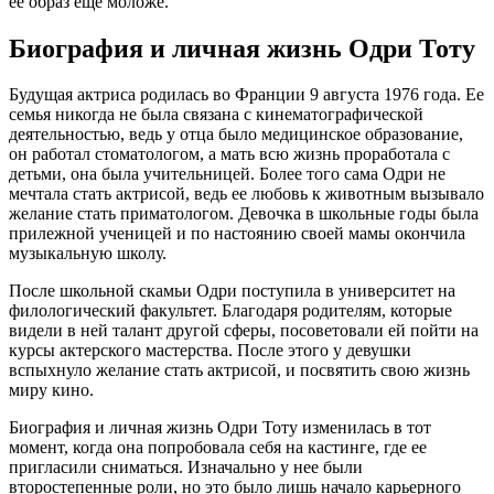
ее образ еще моложе.
Биография и личная жизнь Одри Тоту
Будущая актриса родилась во Франции 9 августа 1976 года. Ее
семья никогда не была связана с кинематографической
деятельностью, ведь у отца было медицинское образование,
он работал стоматологом, а мать всю жизнь проработала с
детьми, она была учительницей. Более того сама Одри не
мечтала стать актрисой, ведь ее любовь к животным вызывало
желание стать приматологом. Девочка в школьные годы была
прилежной ученицей и по настоянию своей мамы окончила
музыкальную школу.
После школьной скамьи Одри поступила в университет на
филологический факультет. Благодаря родителям, которые
видели в ней талант другой сферы, посоветовали ей пойти на
курсы актерского мастерства. После этого у девушки
вспыхнуло желание стать актрисой, и посвятить свою жизнь
миру кино.
Биография и личная жизнь Одри Тоту изменилась в тот
момент, когда она попробовала себя на кастинге, где ее
пригласили сниматься. Изначально у нее были
второстепенные роли, но это было лишь начало карьерного