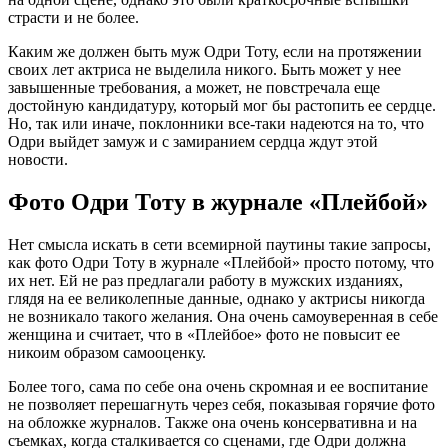
страсти и не более.
Каким же должен быть муж Одри Тоту, если на протяжении
своих лет актриса не выделила никого. Быть может у нее
завышенные требования, а может, не повстречала еще
достойную кандидатуру, который мог бы растопить ее сердце.
Но, так или иначе, поклонники все-таки надеются на то, что
Одри выйдет замуж и с замиранием сердца ждут этой
новости.
Фото Одри Тоту в журнале «Плейбой»
Нет смысла искать в сети всемирной паутины такие запросы,
как фото Одри Тоту в журнале «Плейбой» просто потому, что
их нет. Ей не раз предлагали работу в мужских изданиях,
глядя на ее великолепные данные, однако у актрисы никогда
не возникало такого желания. Она очень самоуверенная в себе
женщина и считает, что в «Плейбое» фото не повысит ее
никоим образом самооценку.
Более того, сама по себе она очень скромная и ее воспитание
не позволяет перешагнуть через себя, показывая горячие фото
на обложке журналов. Также она очень консервативна и на
съемках, когда сталкивается со сценами, где Одри должна