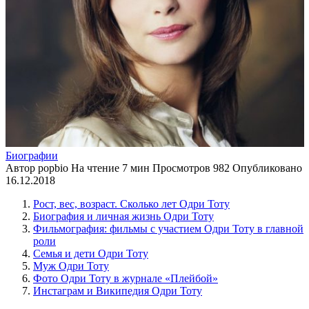
Биографии
Автор
popbio
На чтение
7 мин
Просмотров
982
Опубликовано
16.12.2018
Рост, вес, возраст. Сколько лет Одри Тоту
Биография и личная жизнь Одри Тоту
Фильмография: фильмы с участием Одри Тоту в главной
роли
Семья и дети Одри Тоту
Муж Одри Тоту
Фото Одри Тоту в журнале «Плейбой»
Инстаграм и Википедия Одри Тоту