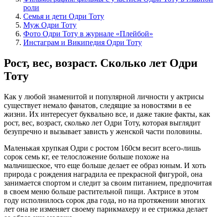
роли
Семья и дети Одри Тоту
Муж Одри Тоту
Фото Одри Тоту в журнале «Плейбой»
Инстаграм и Википедия Одри Тоту
Рост, вес, возраст. Сколько лет Одри
Тоту
Как у любой знаменитой и популярной личности у актрисы
существует немало фанатов, следящие за новостями в ее
жизни. Их интересует буквально все, и даже такие факты, как
рост, вес, возраст, сколько лет Одри Тоту, которая выглядит
безупречно и вызывает зависть у женской части половины.
Маленькая хрупкая Одри с ростом 160см весит всего-лишь
сорок семь кг, ее телосложение больше похоже на
мальчишеское, что еще больше делает ее образ юным. И хоть
природа с рождения наградила ее прекрасной фигурой, она
занимается спортом и следит за своим питанием, предпочитая
в своем меню больше растительной пищи. Актрисе в этом
году исполнилось сорок два года, но на протяжении многих
лет она не изменяет своему парикмахеру и ее стрижка делает