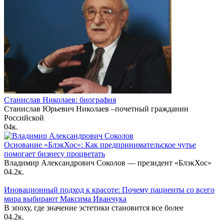
Станислав Николаев: биография
Станислав Юрьевич Николаев –почетный гражданин
Российской
0
4к.
Основание «БлэкХос»: Как предпринимательское чутье
помогает бизнесу процветать
Владимир Александрович Соколов — президент «БлэкХос»
0
4.2к.
Иновационный подход к красоте: Почему пациенты со всего
мира выбирают Максима Иванчука
В эпоху, где значение эстетики становится все более
0
4.2к.