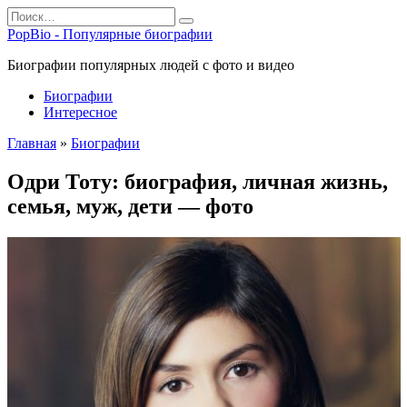
Перейти
Search
к
for:
PopBio - Популярные биографии
содержанию
Биографии популярных людей с фото и видео
Биографии
Интересное
Главная
»
Биографии
Одри Тоту: биография, личная жизнь,
семья, муж, дети — фото