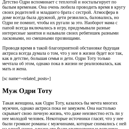
Детство Одри вспоминает с теплотой и ностальгирует по
былым временам. Она очень любила проводить время в кругу
своих родителей и младшего брата с сестрой. Атмосфера в
доме всегда была дружной, дети резвились, баловались, но
Одри не помнит, чтобы их ругали за это. Наоборот мама с
папой всегда включались в игру, придумывали разные
интересные занятия и называли своих ребятишек разными
ласковыми, но смешными прозвищами.
Проводя время в такой благоприятной обстановке будущая
актриса всегда думала о том, что у нее в жизни будет все так,
как в детстве, большая семья и дети. Одри Тоту только
мечтала об этом, однако пока в жизни не реализовалась, как
мать и жена.
[sc name=»related_posts»]
Муж Одри Тоту
Такая женщина, как Одри Тоту, казалось бы мечта многих
мужчин, однако актриса пока не замужем. Она настолько
скрывает свою личную жизнь, что даже неизвестно есть ли у
нее молодой человек. Некоторые источники гласят, что у нее
были громкие романы с мужчинами, которые снимались с ней
на одной сцене, однако это были краткосрочные вспышки