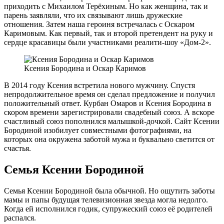
приходить с Михаилом Терёхиным. Но как женщина, так и
парень заявляли, что их связывают лишь дружеские
отношения. Затем наша героиня встречалась с Оскаром
Каримовым. Как первый, так и второй претендент на руку и
сердце красавицы были участниками реалити-шоу «Дом-2».
Ксения Бородина и Оскар Каримов
В 2014 году Ксения встретила нового мужчину. Спустя
непродолжительное время он сделал предложение и получил
положительный ответ. Курбан Омаров и Ксения Бородина в
скором времени зарегистрировали свадебный союз. А вскоре
счастливый союз пополнился малышкой-дочкой. Сайт Ксении
Бородиной изобилует совместными фотографиями, на
которых она окружена заботой мужа и буквально светится от
счастья.
Семья Ксении Бородиной
Семья Ксении Бородиной была обычной. Но ощутить заботы
мамы и папы будущая телевизионная звезда могла недолго.
Когда ей исполнился годик, супружеский союз её родителей
распался.