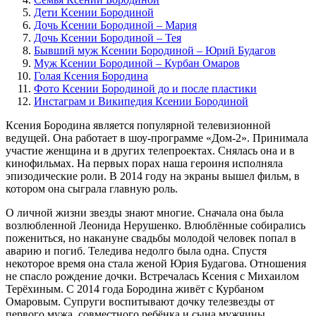
Дети Ксении Бородиной
Дочь Ксении Бородиной – Мария
Дочь Ксении Бородиной – Тея
Бывший муж Ксении Бородиной – Юрий Будагов
Муж Ксении Бородиной – Курбан Омаров
Голая Ксения Бородина
Фото Ксении Бородиной до и после пластики
Инстаграм и Википедия Ксении Бородиной
Ксения Бородина является популярной телевизионной
ведущей. Она работает в шоу-программе «Дом-2». Принимала
участие женщина и в других телепроектах. Снялась она и в
кинофильмах. На первых порах наша героиня исполняла
эпизодические роли. В 2014 году на экраны вышел фильм, в
котором она сыграла главную роль.
О личной жизни звезды знают многие. Сначала она была
возлюбленной Леонида Нерушенко. Влюблённые собирались
пожениться, но накануне свадьбы молодой человек попал в
аварию и погиб. Теледива недолго была одна. Спустя
некоторое время она стала женой Юрия Будагова. Отношения
не спасло рождение дочки. Встречалась Ксения с Михаилом
Терёхиным. С 2014 года Бородина живёт с Курбаном
Омаровым. Супруги воспитывают дочку телезвезды от
первого мужа, совместного ребёнка и сына мужчины.