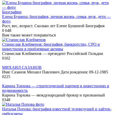
Биографии
Елена Бушина: биография, личная жизнь, семья, муж, дети —
фото
Рост, вес, возраст. Сколько лет Елене Бушиной Биография
0
648
Вам также может понравиться
Станислав Клейменов: биография, банкротство, СРО и
инвестиции в проблемные активы
Станислав Клейменов — президент Российской Гильдии
0
162
МИХАИЛ САЗАНОВ
Имя: Сазанов Михаил Павлович Дата рождения: 09-12-1985
0
225
Карина Торхова — стратегический партнер в инвестициях в
недвижимость
Карина Торхова — международный брокер и признанный
0
348
Наталья Попова: биография известной телеведущей и хайтек-
омбудсмена