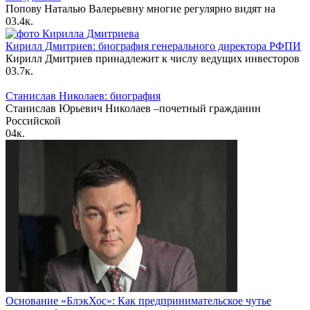
Попову Наталью Валерьевну многие регулярно видят на
0
3.4к.
Кирилл Дмитриев: биография генерального директора РФПИ
Кирилл Дмитриев принадлежит к числу ведущих инвесторов
0
3.7к.
Станислав Николаев: биография
Станислав Юрьевич Николаев –почетный гражданин
Российской
0
4к.
Основание «БлэкХос»: Как предпринимательское чутье