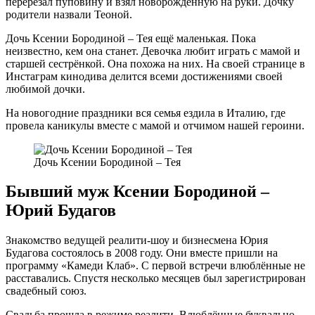
перерезал пуповину и взял новорождённую на руки. Дочку
родители назвали Теоной.
Дочь Ксении Бородиной – Тея ещё маленькая. Пока
неизвестно, кем она станет. Девочка любит играть с мамой и
старшей сестрёнкой. Она похожа на них. На своей странице в
Инстаграм кинодива делится всеми достижениями своей
любимой дочки.
На новогодние праздники вся семья ездила в Италию, где
провела каникулы вместе с мамой и отчимом нашей героини.
Дочь Ксении Бородиной – Тея
Бывший муж Ксении Бородиной –
Юрий Будагов
Знакомство ведущей реалити-шоу и бизнесмена Юрия
Будагова состоялось в 2008 году. Они вместе пришли на
программу «Камеди Клаб». С первой встречи влюблённые не
расставались. Спустя несколько месяцев был зарегистрирован
свадебный союз.
Свадьба прошла в режиме реалити. Влюблённые буквально