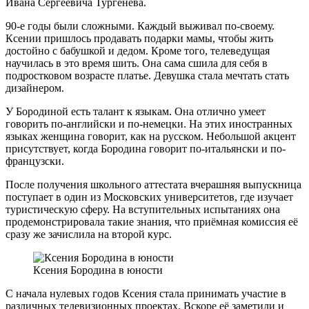
Ивана Сергеевича Тургенева.
90-е годы были сложными. Каждый выживал по-своему.
Ксении пришлось продавать подарки мамы, чтобы жить
достойно с бабушкой и дедом. Кроме того, телеведущая
научилась в это время шить. Она сама сшила для себя в
подростковом возрасте платье. Девушка стала мечтать стать
дизайнером.
У Бородиной есть талант к языкам. Она отлично умеет
говорить по-английски и по-немецки. На этих иностранных
языках женщина говорит, как на русском. Небольшой акцент
присутствует, когда Бородина говорит по-итальянски и по-
французски.
После получения школьного аттестата вчерашняя выпускница
поступает в один из Московских университетов, где изучает
туристическую сферу. На вступительных испытаниях она
продемонстрировала такие знания, что приёмная комиссия её
сразу же зачислила на второй курс.
Ксения Бородина в юности
С начала нулевых годов Ксения стала принимать участие в
различных телевизионных проектах. Вскоре её заметили и