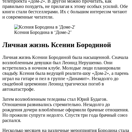
телепроекта «Дом-2». В другой можно прочитать, как
правильно похудеть, не прилагая к этому особых усилий. Обе
книги стали бестселлерами. Их с большим интересом читают
и современные читатели.
Ксения Бородина в ‘Доме-2’
Личная жизнь Ксении Бородиной
Личная жизнь Ксении Бородиной была насыщенной. Сначала
возлюбленным девушки был Леонид Нерушенко. Они
встретились в ночном клубе. Молодые люди планировали
свадьбу. Ксения была ведущей реалити-шоу «Дом-2», а парень
играл на гитаре и пел в группе «Динамит». Незадолго до
свадебной церемонии Леонид трагически погиб в
автокатастрофе.
Затем возлюбленным теледивы стал Юрий Будагов.
Отношения развивались стремительно. Незадолго до
рождения дочери влюблённые оформили брачные отношения.
Но прожили супруги недолго. Спустя три года брачный союз
распался.
Несколько месяцев на различные мероприятия Бородина стала