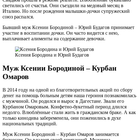
светились от счастья. Они съездили на медовый месяц в
Италию. Но после рождения малышки-дочки супружеский
союз распался.
Бывший муж Ксении Бородиной – Юрий Будагов принимает
участие в воспитании дочки. Он часто видится с нею,
выплачивает алименты на содержание девочки.
Ксения Бородина и Юрий Будагов
Муж Ксении Бородиной – Курбан
Омаров
В 2014 году на одной из благотворительных акций по сбору
денег на помощь больным детям наша героиня познакомилась
с мужчиной. Он родился и вырос в Дагестане. Звали его
Курбаном Омаровым. Конфетно-букетный период длился
недолго. Влюблённые стали жить в гражданском браке. А как
только кинодива забеременела, они поженились в духе
национальных традиций.
Муж Ксении Бородиной – Курбан Омаров занимается
бизнесом. Он владеет своей компанией. Мужчина