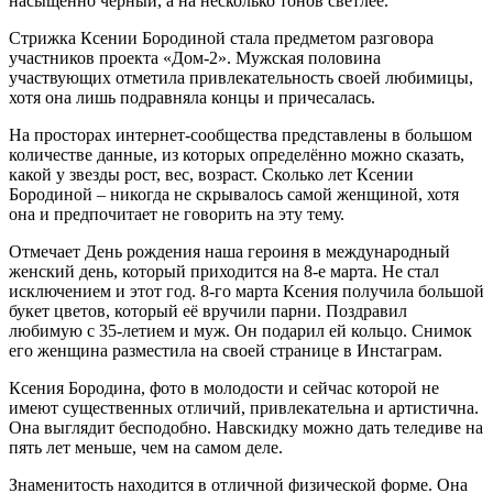
насыщенно чёрный, а на несколько тонов светлее.
Стрижка Ксении Бородиной стала предметом разговора
участников проекта «Дом-2». Мужская половина
участвующих отметила привлекательность своей любимицы,
хотя она лишь подравняла концы и причесалась.
На просторах интернет-сообщества представлены в большом
количестве данные, из которых определённо можно сказать,
какой у звезды рост, вес, возраст. Сколько лет Ксении
Бородиной – никогда не скрывалось самой женщиной, хотя
она и предпочитает не говорить на эту тему.
Отмечает День рождения наша героиня в международный
женский день, который приходится на 8-е марта. Не стал
исключением и этот год. 8-го марта Ксения получила большой
букет цветов, который её вручили парни. Поздравил
любимую с 35-летием и муж. Он подарил ей кольцо. Снимок
его женщина разместила на своей странице в Инстаграм.
Ксения Бородина, фото в молодости и сейчас которой не
имеют существенных отличий, привлекательна и артистична.
Она выглядит бесподобно. Навскидку можно дать теледиве на
пять лет меньше, чем на самом деле.
Знаменитость находится в отличной физической форме. Она