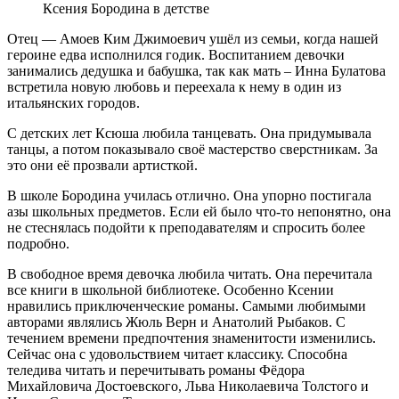
Ксения Бородина в детстве
Отец — Амоев Ким Джимоевич ушёл из семьи, когда нашей
героине едва исполнился годик. Воспитанием девочки
занимались дедушка и бабушка, так как мать – Инна Булатова
встретила новую любовь и переехала к нему в один из
итальянских городов.
С детских лет Ксюша любила танцевать. Она придумывала
танцы, а потом показывало своё мастерство сверстникам. За
это они её прозвали артисткой.
В школе Бородина училась отлично. Она упорно постигала
азы школьных предметов. Если ей было что-то непонятно, она
не стеснялась подойти к преподавателям и спросить более
подробно.
В свободное время девочка любила читать. Она перечитала
все книги в школьной библиотеке. Особенно Ксении
нравились приключенческие романы. Самыми любимыми
авторами являлись Жюль Верн и Анатолий Рыбаков. С
течением времени предпочтения знаменитости изменились.
Сейчас она с удовольствием читает классику. Способна
теледива читать и перечитывать романы Фёдора
Михайловича Достоевского, Льва Николаевича Толстого и