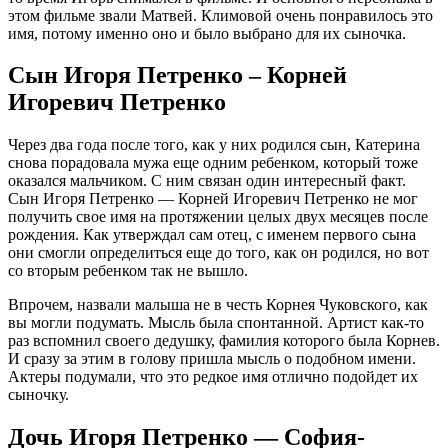
этом фильме звали Матвей. Климовой очень понравилось это
имя, потому именно оно и было выбрано для их сыночка.
Сын Игоря Петренко – Корней
Игоревич Петренко
Через два года после того, как у них родился сын, Катерина
снова порадовала мужа еще одним ребенком, который тоже
оказался мальчиком. С ним связан один интересный факт.
Сын Игоря Петренко — Корней Игоревич Петренко не мог
получить свое имя на протяжении целых двух месяцев после
рождения. Как утверждал сам отец, с именем первого сына
они смогли определиться еще до того, как он родился, но вот
со вторым ребенком так не вышло.
Впрочем, назвали малыша не в честь Корнея Чуковского, как
вы могли подумать. Мысль была спонтанной. Артист как-то
раз вспомнил своего дедушку, фамилия которого была Корнев.
И сразу за этим в голову пришла мысль о подобном имени.
Актеры подумали, что это редкое имя отлично подойдет их
сыночку.
Дочь Игоря Петренко — София-