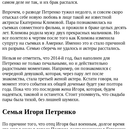
самом деле не так, и их брак распался.
Впрочем, о разводе Петренко тужил недолго, и совсем скоро
отыскал себе новую любовь в лице такой же известной
актрисы Екатерины Климовой. Пара познакомилась на
съемках совместного фильма, и прожили в браке целых десять
лет. Климова родила мужу двух прекрасных мальчиков. Но
все полетело к чертям после того как Климова изменила
супругу на съемках в Америке. Именно это и стало причиной
их разрыва. Семью сберечь не удалось и актеры расстались.
Нельзя не отметить, что 2014-й год, был наполнен для
Петренко не только печальными, но и действительно
радостными моментами. Например, он познакомился с
очередной девушкой, которая, через пару лет после
знакомства, стала третьей женой актера. Кстати говоря, на
момент этого события их общей доченьке будет уже полтора
года. Пока что это последняя жена Игоря, которая, будем
надеяться, таковой и останется. Стоит упомянуть, что свадьба
пары была тихой, без лишней шумихи.
Семья Игоря Петренко
По причине того, что отец Игоря был военным, долгое время