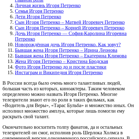
Личная жизнь Игоря Петренко
Семья Игоря Петренко
Дети Игоря Петренко
Сын Игоря Петренко – Матвей Игоревич Петренко
Сын Игоря Петренко – Корней Игоревич Петренко
Дочь Игоря Петренко — София-Каролина Игоревна
Петренко
Новорождённая дочь Игоря Петренко. Как зовут?
Бывшая жена Игоря Петренко – Ирина Леонова
Бывшая жена Игоря Петренко – Екатерина Климова
Жена Игоря Петренко – Кристина Бродская
Фото Игоря Петренко до и после пластики
Инстаграм и Википедия Игоря Петренко
В России всегда было очень много талантливых людей,
большая часть из которых, киноактеры. Таким человеком
определенно можно назвать Игоря Петренко. Многие
телезрители знают его по роли в таких фильмах, как
«Водитель для Веры», «Тарас Бульба» и множество иных. Он
исполнил множество амплуа, которые лишь помогли ему
раскрыть свой талант.
Окончательно восхитить толпу фанатов, да и остальных
телезрителей он смог, исполнив роль Шерлока Холмса в
современной версии одноименного российского сериала. В