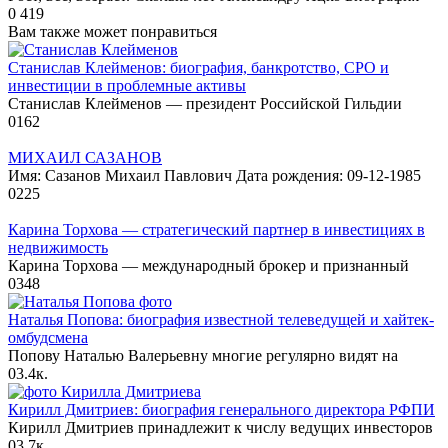
0
419
Вам также может понравиться
Станислав Клейменов: биография, банкротство, СРО и
инвестиции в проблемные активы
Станислав Клейменов — президент Российской Гильдии
0
162
МИХАИЛ САЗАНОВ
Имя: Сазанов Михаил Павлович Дата рождения: 09-12-1985
0
225
Карина Торхова — стратегический партнер в инвестициях в
недвижимость
Карина Торхова — международный брокер и признанный
0
348
Наталья Попова: биография известной телеведущей и хайтек-
омбудсмена
Попову Наталью Валерьевну многие регулярно видят на
0
3.4к.
Кирилл Дмитриев: биография генерального директора РФПИ
Кирилл Дмитриев принадлежит к числу ведущих инвесторов
0
3.7к.