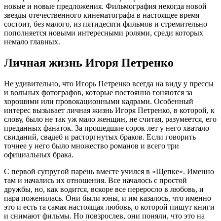
новые и новые предложения. Фильмография некогда новой
звезды отечественного кинематографа в настоящее время
состоит, без малого, из пятидесяти фильмов и стремительно
пополняется новыми интересными ролями, среди которых
немало главных.
Личная жизнь Игоря Петренко
Не удивительно, что Игорь Петренко всегда на виду у прессы
и вольных фотографов, которые постоянно гоняются за
хорошими или провокационными кадрами. Особенный
интерес вызывает личная жизнь Игоря Петренко, в которой, к
слову, было не так уж мало женщин, не считая, разумеется, его
преданных фанаток. За прошедшие сорок лет у него хватало
свиданий, свадеб и расторгнутых браков. Если говорить
точнее у него было множество романов и всего три
официальных брака.
С первой супругой парень вместе учился в «Щепке». Именно
там и начались их отношения. Все началось с простой
дружбы, но, как водится, вскоре все переросло в любовь, и
пара поженилась. Они были юны, и им казалось, что именно
это и есть та самая настоящая любовь, о которой пишут книги
и снимают фильмы. Но повзрослев, они поняли, что это на