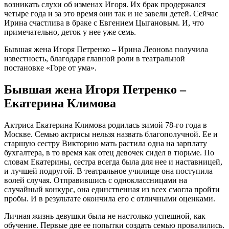
возникать слухи об изменах Игоря. Их брак продержался
четыре года и за это время они так и не завели детей. Сейчас
Ирина счастлива в браке с Евгением Цыгановым. И, что
примечательно, деток у нее уже семь.
Бывшая жена Игоря Петренко – Ирина Леонова получила
известность, благодаря главной роли в театральной
постановке «Горе от ума».
Бывшая жена Игоря Петренко –
Екатерина Климова
Актриса Екатерина Климова родилась зимой 78-го года в
Москве. Семью актрисы нельзя назвать благополучной. Ее и
старшую сестру Викторию мать растила одна на зарплату
бухгалтера, в то время как отец девочек сидел в тюрьме. По
словам Екатерины, сестра всегда была для нее и наставницей,
и лучшей подругой. В театральное училище она поступила
волей случая. Отправившись с одноклассницами на
случайный конкурс, она единственная из всех смогла пройти
пробы. И в результате окончила его с отличными оценками.
Личная жизнь девушки была не настолько успешной, как
обучение. Первые две ее попытки создать семью провалились.