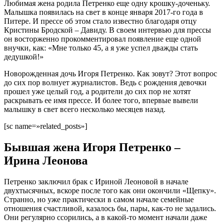
Любимая жена родила Петренко еще одну крошку-доченьку.
Малышка появилась на свет в конце января 2017-го года в
Питере. И прессе об этом стало известно благодаря отцу
Кристины Бродской – Давиду. В своем интервью для прессы
он восторженно прокомментировал появление еще одной
внучки, как: «Мне только 45, а я уже успел дважды стать
дедушкой!»
Новорожденная дочь Игоря Петренко. Как зовут? Этот вопрос
до сих пор волнует журналистов. Ведь с рождения девочки
прошел уже целый год, а родители до сих пор не хотят
раскрывать ее имя прессе. И более того, впервые вывели
малышку в свет всего несколько месяцев назад.
[sc name=»related_posts»]
Бывшая жена Игоря Петренко –
Ирина Леонова
Петренко заключил брак с Ириной Леоновой в начале
двухтысячных, вскоре после того как они окончили «Щепку».
Странно, но уже практически в самом начале семейные
отношения счастливой, казалось бы, пары, как-то не задались.
Они регулярно ссорились, а в какой-то момент начали даже