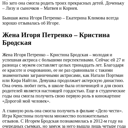
Но зато она смогла родить троих прекрасных детей. Доченьку
– Лизу и сыночков – Матвея и Корнея.
Бывшая жена Игоря Петренко – Екатерина Климова всегда
хорошо отзывалась об Игоре.
Жена Игоря Петренко – Кристина
Бродская
Жена Игоря Петренко – Кристина Бродская – молодая и
успешная актриса с большими перспективами. Сейчас ей 27 и
разница с мужем составляет целых тринадцать лет. Благодаря
ее красоте и очарованию, ее не раз сравнивали с такими
знаменитыми заграничными актрисами, как Натали Портман
или Кира Найтли. Девушка продолжает актерскую династию.
Она очень любит петь, в школе была отличницей и для своих
родителей является настоящей гордостью. Еще в студенческие
годы она смогла получить свою первую роль в кинокартине
«Дорогой мой человек».
А главную роль она смогла получить в фильме «Дело чести».
Игра Кристины получила множество положительных
отзывов. С Игорем Бродская познакомилась в 2012-м году на
очередных съемках, но замуж за него вышла лишь четыре года