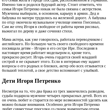
его семья жила в городе Постдам, расположенном в Германии.
Именно там и родился будущий актер. Стоит отметить, что
семья Игоря Петренко никак не была связана с актерством.
Мужчины выбирали, в основном, карьеру в армии. Дед и
бабушка по матери трудились на железной дороге. А бабушка
по отцу окончила музыкальное училище имени Гнесиных.
Сам же отец Игоря в свободное от работы время рисовал,
выжигал по дереву и даже сочинял стихи.
Мама актера, как уже говорилось, работала переводчиком с
английского. Но большую часть своего свободного времени
посвящала детям – Игорю и его сестре Ире. Последняя в
настоящее время работает модельером и, кроме того,
прекрасно рисует. Игорь очень гордится своей младшей
сестрой и не скрывает этого. Если в интервью ему задают
вопросы о его родных и близких, актер обо всех отзывается с
большой теплотой, а свое детство вспоминает с улыбкой.
Дети Игоря Петренко
Несмотря на то, что два брака из трех закончились разводом,
судьба подарила мужчине четырех прекрасных детей. Всех их
он очень любит и старается по мере возможностей уделять как
можно больше внимания. Особенно дети Игоря Петренко
любят совместные прогулки со своим знаменитым отцом.