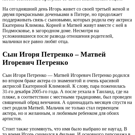
На сегодняшний день Игорь живет со своей третьей женой и
двумя прекрасными доченьками в Питере, но продолжает
поддерживать связь с сыновьями, которых родила ему актриса
Екатерина Климова. Корней и Матвей живут вместе с ней в
Подмосковье, в загородном доме. Несмотря на
усложнившиеся после развода отношения родителей,
мальчики все равно любят отца.
Сын Игоря Петренко – Матвей
Игоревич Петренко
Сын Игоря Петренко — Матвей Игоревич Петренко родился
во втором браке актера со знаменитой и очень красивой
актрисой Екатериной Климовой. К слову, пара поженилась
31-го декабря 2005-го года. А после уехала в Таиланд, где на
пляже, в соответствии с местными традициями, был проведен
священный обряд венчания. А одиннадцать месяцев спустя на
свет родиля Матвей. Мальчик не только стал первенцем
актера, но и желанным, и любимым ребенком для обоих
артистов.
Стоит также упомянуть, что имя было выбрано не наугад. В
то время Игорь снимался в фильме. И основного персонажа в