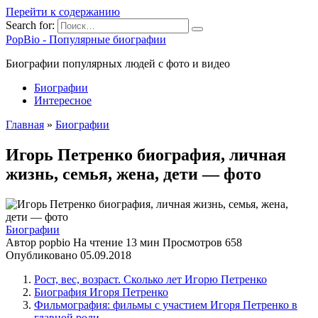
Перейти к содержанию
Search for:
PopBio - Популярные биографии
Биографии популярных людей с фото и видео
Биографии
Интересное
Главная
»
Биографии
Игорь Петренко биография, личная
жизнь, семья, жена, дети — фото
Биографии
Автор
popbio
На чтение
13 мин
Просмотров
658
Опубликовано
05.09.2018
Рост, вес, возраст. Сколько лет Игорю Петренко
Биография Игоря Петренко
Фильмография: фильмы с участием Игоря Петренко в
главной роли