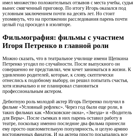
имел множество положительных отзывов с места учебы, судья
вынес смягченный приговор. По итогу Игорь оказался под
условным заключением почти на десять лет. Но стоит
упомянуть, что на протяжении расследования парень почти
целый год просидел в изоляторе.
Фильмография: фильмы с участием
Игоря Петренко в главной роли
Можно сказать, что в театральное училище имени Щепкина
Петренко угодил по случайности. После выпускного он
совершенно не представлял, чем хочет заниматься в жизни. К
удивлению родителей, которые, к слову, скептически
отнеслись к подобному выбору, он решил попытать счастья,
хотя изначально и не планировал становиться
профессиональным актером.
Дебютную роль молодой актер Игорь Петренко получил в
фильме «Условный рефлекс». Через год были еще роли, в
таких фильмах как «Московские окна», «Звезда» и «Водитель
для Веры». После съемках в них парень оставил работу в
театре, поскольку именно последние два фильма принесли
ему просто ошеломительную популярность, и целую армию
восторженных фанаток. И на актера просто посыпались все