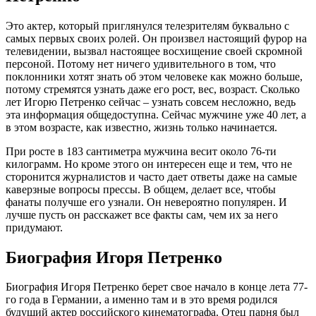
Это актер, который приглянулся телезрителям буквально с
самых первых своих ролей. Он произвел настоящий фурор на
телевидении, вызвал настоящее восхищение своей скромной
персоной. Потому нет ничего удивительного в том, что
поклонники хотят знать об этом человеке как можно больше,
потому стремятся узнать даже его рост, вес, возраст. Сколько
лет Игорю Петренко сейчас – узнать совсем несложно, ведь
эта информация общедоступна. Сейчас мужчине уже 40 лет, а
в этом возрасте, как известно, жизнь только начинается.
При росте в 183 сантиметра мужчина весит около 76-ти
килограмм. Но кроме этого он интересен еще и тем, что не
сторонится журналистов и часто дает ответы даже на самые
каверзные вопросы прессы. В общем, делает все, чтобы
фанаты получше его узнали. Он невероятно популярен. И
лучше пусть он расскажет все факты сам, чем их за него
придумают.
Биография Игоря Петренко
Биография Игоря Петренко берет свое начало в конце лета 77-
го года в Германии, а именно там и в это время родился
будущий актер российского кинематографа. Отец парня был