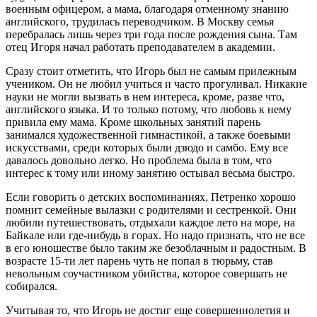
военным офицером, а мама, благодаря отменному знанию
английского, трудилась переводчиком. В Москву семья
перебралась лишь через три года после рождения сына. Там
отец Игоря начал работать преподавателем в академии.
Сразу стоит отметить, что Игорь был не самым прилежным
учеником. Он не любил учиться и часто прогуливал. Никакие
науки не могли вызвать в нем интереса, кроме, разве что,
английского языка. И то только потому, что любовь к нему
привила ему мама. Кроме школьных занятий парень
занимался художественной гимнастикой, а также боевыми
искусствами, среди которых были дзюдо и самбо. Ему все
давалось довольно легко. Но проблема была в том, что
интерес к тому или иному занятию остывал весьма быстро.
Если говорить о детских воспоминаниях, Петренко хорошо
помнит семейные вылазки с родителями и сестренкой. Они
любили путешествовать, отдыхали каждое лето на море, на
Байкале или где-нибудь в горах. Но надо признать, что не все
в его юношестве было таким же безоблачным и радостным. В
возрасте 15-ти лет парень чуть не попал в тюрьму, став
невольным соучастником убийства, которое совершать не
собирался.
Учитывая то, что Игорь не достиг еще совершеннолетия и