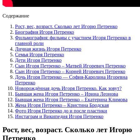
Содержание
Рост, вес, возраст. Сколько лет Игорю Петренко
Биография Игоря Петренко
Фильмография: фильмы с участием Игоря Петренко в
главной роли
Личная жизнь Игоря Петренко
Семья Игоря Петренко
Дети Игоря Петренко
Сын Игоря Петренко – Матвей Игоревич Петренко
Сын Игоря Петренко – Корней Игоревич Петренко
Дочь Игоря Петренко — София-Каролина Игоревна
Петренко
Новорождённая дочь Игоря Петренко. Как зовут?
Бывшая жена Игоря Петренко – Ирина Леонова
Бывшая жена Игоря Петренко – Екатерина Климова
Жена Игоря Петренко – Кристина Бродская
Фото Игоря Петренко до и после пластики
Инстаграм и Википедия Игоря Петренко
Рост, вес, возраст. Сколько лет Игорю
Петренко