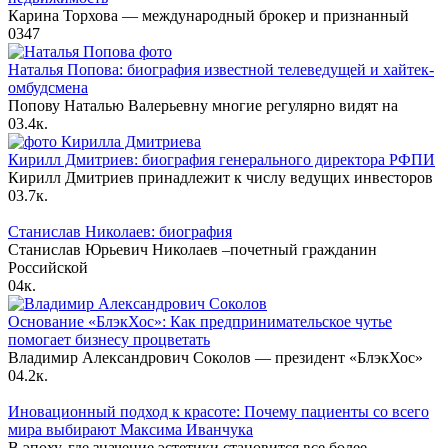
Карина Торхова — международный брокер и признанный
0
347
Наталья Попова: биография известной телеведущей и хайтек-
омбудсмена
Попову Наталью Валерьевну многие регулярно видят на
0
3.4к.
Кирилл Дмитриев: биография генерального директора РФПИ
Кирилл Дмитриев принадлежит к числу ведущих инвесторов
0
3.7к.
Станислав Николаев: биография
Станислав Юрьевич Николаев –почетный гражданин
Российской
0
4к.
Основание «БлэкХос»: Как предпринимательское чутье
помогает бизнесу процветать
Владимир Александрович Соколов — президент «БлэкХос»
0
4.2к.
Иновационный подход к красоте: Почему пациенты со всего
мира выбирают Максима Иванчука
В эпоху, где значение эстетики становится все более