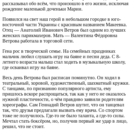
рассказывал обо всём, что произошло в его жизни, исключая
рождение маленькой доченьки Марии.
Появился на свет наш герой в небольшом городке в юго-
восточной части Украины с красивым названием Макеевка.
Отец — Анатолий Иванович Ветров был одним из лучших
женских парикмахеров. Мать — Валентина Фёдоровна
Ветрова работала в торговой сети.
Гена рос в творческой семье. На семейных праздниках
мальчик любил слушать игру на баяне и песни деда. С 8-
летнего возраста малыш стал ходить в музыкальную школу,
где осваивал игру на баяне.
Весь день Ветрова был расписан поминутно. Он ходил в
театральный, хоровой, художественный, шахматный кружки.
С танцами, по признанию популярного артиста, ему
пришлось вскоре распрощаться, так как у него не оказалось
нужной пластичности, о чём правдиво заявили родителям
хореографы. Сам Геннадий Ветров шутит, что он танцевал
так, что друзья предлагали вызвать ему врача. Со спортом
тоже не получилось. Где-то не было таланта, а где-то силы.
Мечтал стать боксёром, но, получив первый же удар в лицо,
решил, что не стоит.