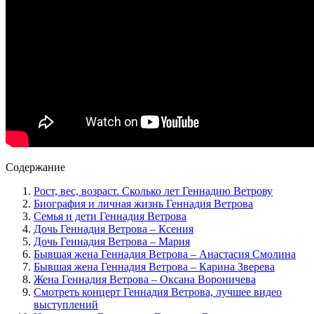
Содержание
Рост, вес, возраст. Сколько лет Геннадию Ветрову
Биография и личная жизнь Геннадия Ветрова
Семья и дети Геннадия Ветрова
Дочь Геннадия Ветрова – Ксения
Дочь Геннадия Ветрова – Мария
Бывшая жена Геннадия Ветрова – Анастасия Смолина
Бывшая жена Геннадия Ветрова – Карина Зверева
Жена Геннадия Ветрова – Оксана Вороничева
Смотреть концерт Геннадия Ветрова, лучшее видео
выступлений