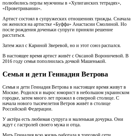
полюбились перлы мужчины в «Хулиганских тетрадях»,
«Проветривании».
Артист состоял в супружеских отношениях трижды. Сначала
он женился на артистке «Буффа» Анастасии Смолиной. Но
после рождения доченьки супруги приняли решение
расстаться.
Затем жил с Кариной Зверевой, но и этот союз распался.
В настоящее время артист живёт с Оксаной Вороничевой. В
2016 году семья пополнилась дочкой Машенькой.
Семья и дети Геннадия Ветрова
Семья и дети Геннадия Ветрова в настоящее время живут в
Москве. Родился и вырос юморист в небольшом украинском
городке, затем много лет прожил в северной столице. С
начала нового тысячелетия Ветров живёт в столице
Российской Федерации.
У актёра есть любимая супруга и маленькая дочурка. Они
ждут с гастролей своего мужа и отца.
Мать Геннадия всю жизнь работала в торговой сети