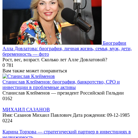
Биографии
Алла Довлатова: биография, личная жизнь, семья, муж, дети,
беременность — фото
Рост, вес, возраст. Сколько лет Алле Довлатовой?
0
781
Вам также может понравиться
Станислав Клейменов: биография, банкротство, СРО и
инвестиции в проблемные активы
Станислав Клейменов — президент Российской Гильдии
0
162
МИХАИЛ САЗАНОВ
Имя: Сазанов Михаил Павлович Дата рождения: 09-12-1985
0
224
Карина Торхова — стратегический партнер в инвестициях в
недвижимость