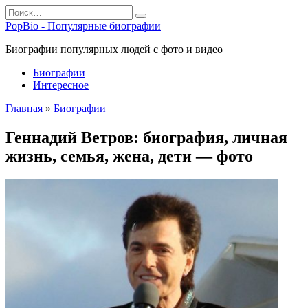
Перейти
Search
к
for:
PopBio - Популярные биографии
содержанию
Биографии популярных людей с фото и видео
Биографии
Интересное
Главная
»
Биографии
Геннадий Ветров: биография, личная
жизнь, семья, жена, дети — фото