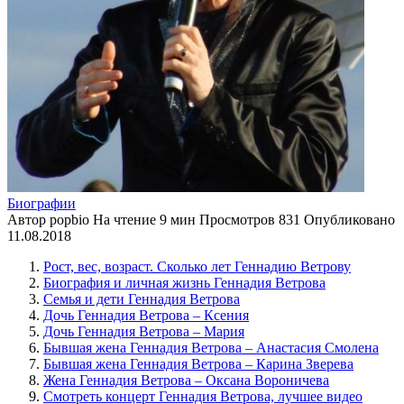
Биографии
Автор
popbio
На чтение
9 мин
Просмотров
831
Опубликовано
11.08.2018
Рост, вес, возраст. Сколько лет Геннадию Ветрову
Биография и личная жизнь Геннадия Ветрова
Семья и дети Геннадия Ветрова
Дочь Геннадия Ветрова – Ксения
Дочь Геннадия Ветрова – Мария
Бывшая жена Геннадия Ветрова – Анастасия Смолена
Бывшая жена Геннадия Ветрова – Карина Зверева
Жена Геннадия Ветрова – Оксана Вороничева
Смотреть концерт Геннадия Ветрова, лучшее видео