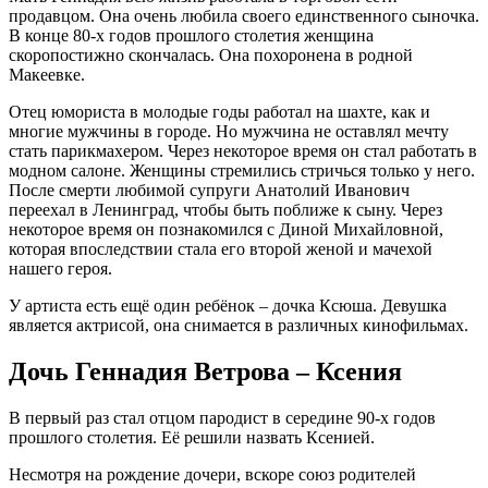
продавцом. Она очень любила своего единственного сыночка.
В конце 80-х годов прошлого столетия женщина
скоропостижно скончалась. Она похоронена в родной
Макеевке.
Отец юмориста в молодые годы работал на шахте, как и
многие мужчины в городе. Но мужчина не оставлял мечту
стать парикмахером. Через некоторое время он стал работать в
модном салоне. Женщины стремились стричься только у него.
После смерти любимой супруги Анатолий Иванович
переехал в Ленинград, чтобы быть поближе к сыну. Через
некоторое время он познакомился с Диной Михайловной,
которая впоследствии стала его второй женой и мачехой
нашего героя.
У артиста есть ещё один ребёнок – дочка Ксюша. Девушка
является актрисой, она снимается в различных кинофильмах.
Дочь Геннадия Ветрова – Ксения
В первый раз стал отцом пародист в середине 90-х годов
прошлого столетия. Её решили назвать Ксенией.
Несмотря на рождение дочери, вскоре союз родителей