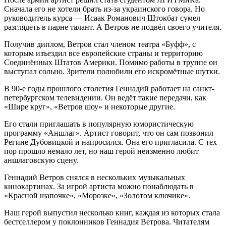
Сначала его не хотели брать из-за украинского говора. Но
руководитель курса — Исаак Романович Штокбат сумел
разглядеть в парне талант. А Ветров не подвёл своего учителя.
Получив диплом, Ветров стал членом театра «Буфф», с
которым изъездил все европейские страны и территорию
Соединённых Штатов Америки. Помимо работы в труппе он
выступал сольно. Зрители полюбили его искромётные шутки.
В 90-е годы прошлого столетия Геннадий работает на санкт-
петербургском телевидении. Он ведёт такие передачи, как
«Шире круг», «Ветров шоу» и некоторые другие.
Его стали приглашать в популярную юмористическую
программу «Аншлаг». Артист говорит, что он сам позвонил
Регине Дубовицкой и напросился. Она его пригласила. С тех
пор прошло немало лет, но наш герой неизменно любит
аншлаговскую сцену.
Геннадий Ветров снялся в нескольких музыкальных
кинокартинах. За игрой артиста можно понаблюдать в
«Красной шапочке», «Морозке», «Золотом ключике».
Наш герой выпустил несколько книг, каждая из которых стала
бестселлером у поклонников Геннадия Ветрова. Читателям