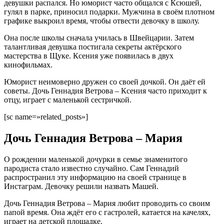
девушки распался. Но юморист часто общался с Ксюшей,
гулял в парке, приносил подарки. Мужчина в своём плотном
графике выкроил время, чтобы отвести девочку в школу.
Она после школы сначала училась в Швейцарии. Затем
талантливая девушка постигала секреты актёрского
мастерства в Щуке. Ксения уже появилась в двух
кинофильмах.
Юморист неимоверно дружен со своей дочкой. Он даёт ей
советы. Дочь Геннадия Ветрова – Ксения часто приходит к
отцу, играет с маленькой сестричкой.
[sc name=»related_posts»]
Дочь Геннадия Ветрова – Мария
О рождении маленькой дочурки в семье знаменитого
пародиста стало известно случайно. Сам Геннадий
распространил эту информацию на своей странице в
Инстаграм. Девочку решили назвать Машей.
Дочь Геннадия Ветрова – Мария любит проводить со своим
папой время. Она ждёт его с гастролей, катается на качелях,
играет на детской площадке.