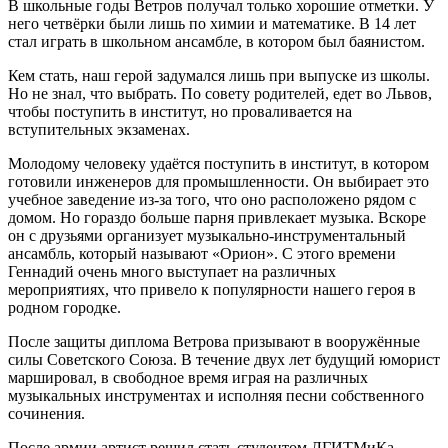
В школьные годы Ветров получал только хорошие отметки. У
него четвёрки были лишь по химии и математике. В 14 лет
стал играть в школьном ансамбле, в котором был баянистом.
Кем стать, наш герой задумался лишь при выпуске из школы.
Но не знал, что выбрать. По совету родителей, едет во Львов,
чтобы поступить в институт, но проваливается на
вступительных экзаменах.
Молодому человеку удаётся поступить в институт, в котором
готовили инженеров для промышленности. Он выбирает это
учебное заведение из-за того, что оно расположено рядом с
домом. Но гораздо больше парня привлекает музыка. Вскоре
он с друзьями организует музыкально-инструментальный
ансамбль, который называют «Орион». С этого времени
Геннадий очень много выступает на различных
мероприятиях, что привело к популярности нашего героя в
родном городке.
После защиты диплома Ветрова призывают в вооружённые
силы Советского Союза. В течение двух лет будущий юморист
маршировал, в свободное время играя на различных
музыкальных инструментах и исполняя песни собственного
сочинения.
После армии артист решил стать студентом ЛГИТМиКа.