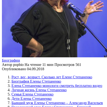
Биографии
Автор
popbio
На чтение
11 мин
Просмотров
561
Опубликовано
04.09.2018
Рост, вес, возраст. Сколько лет Елене Степаненко
Биография Елены Степаненко
Елена Степаненко монологи смотреть бесплатно видео
Личная жизнь Елены Степаненко
Семья Елены Степаненко
Дети Елены Степаненко
Бывший муж Елены Степаненко – Александр Васильев