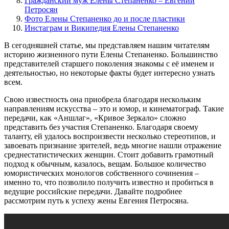
Гражданский муж Елены Степаненко – Евгений
Петросян
Фото Елены Степаненко до и после пластики
Инстаграм и Википедия Елены Степаненко
В сегодняшней статье, мы представляем нашим читателям
историю жизненного пути Елены Степаненко. Большинство
представителей старшего поколения знакомы с её именем и
деятельностью, но некоторые факты будет интересно узнать
всем.
Свою известность она приобрела благодаря нескольким
направлениям искусства – это и юмор, и кинематограф. Такие
передачи, как «Аншлаг», «Кривое Зеркало» сложно
представить без участия Степаненко. Благодаря своему
таланту, ей удалось воспроизвести несколько стереотипов, и
завоевать признание зрителей, ведь многие нашли отражение
среднестатистических женщин. Стоит добавить грамотный
подход к обычным, казалось, вещам. Большое количество
юмористических монологов собственного сочинения –
именно то, что позволило получить известно и пробиться в
ведущие российские передачи. Давайте подробнее
рассмотрим путь к успеху жены Евгения Петросяна.