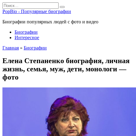
Перейти
Search
к
for:
PopBio - Популярные биографии
содержанию
Биографии популярных людей с фото и видео
Биографии
Интересное
Главная
»
Биографии
Елена Степаненко биография, личная
жизнь, семья, муж, дети, монологи —
фото