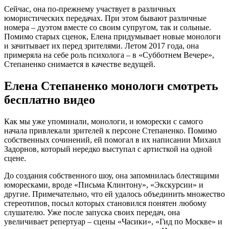
Сейчас, она по-прежнему участвует в различных
юмористических передачах. При этом бывают различные
номера – дуэтом вместе со своим супругом, так и сольные.
Помимо старых сценок, Елена придумывает новые монологи
и зачитывает их перед зрителями. Летом 2017 года, она
примеряла на себе роль психолога – в «Субботнем Вечере»,
Степаненко снимается в качестве ведущей.
Елена Степаненко монологи смотреть
бесплатно видео
Как мы уже упоминали, монологи, и юморески с самого
начала привлекали зрителей к персоне Степаненко. Помимо
собственных сочинений, ей помогал в их написании Михаил
Задорнов, который нередко выступал с артисткой на одной
сцене.
До создания собственного шоу, она запомнилась блестящими
юморесками, вроде «Письма Клинтону», «Экскурсии» и
другие. Примечательно, что ей удалось объединить множество
стереотипов, посыл которых становился понятен любому
слушателю. Уже после запуска своих передач, она
увеличивает репертуар – сцены «Часики», «Гид по Москве» и