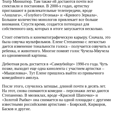
Театр Миниатюр. Там также ей достаются почти все
спектакли и постановки. В 2000-х годах, артистку
приглашают в развлекательные телепередачи, вроде
«Аншлага», «Голубого Огонька» и «Кривого Зеркала».
Большое количество монологов привлекает все больше
внимания. Спустя время, создается потенциал для
собственного шоу, которых в итоге запускается несколько.
Стоит отметить и кинематографическую карьеру. Сначала, это
была озвучка мультфильмов. Елене Степаненко с легкостью
дается изменение тональности голоса – получается озвучить и
ребенка, и животного. Многие помнят голос Чучела-Мяучела
из одноименной картины.
Дебютная роль достается в «Самоубийце» 1990-го года. Чуть
позже, выходит еще одна кинолента с участием артистки –
«Мышеловка». Тут Елене пришлось выйти из привычного
комедийного амплуа.
После этого, случилось затишье, длиной почти в десять лет.
На этот, снова снимаются комедии – персонажи легко даются
Степаненко. В мюзиклах, вроде «Красной Шапочки» и
«Золотой Рыбке» она снимается на одной площадке с другими
известными российскими артистами – Боярский, Киркоров,
Басков и другие.