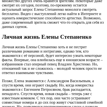
множество других очень нравятся зрителям. Некоторые даже
смотрят их сегодня, поэтому, по-прежнему остается
актуальный запрос Елена Степаненко монологи смотреть
бесплатно. Видео с выступлений легко найти в Интернете и
оценить юмористические способности артистки. Возможно,
даже современный зритель сможет что-то открыть для себя из
данных сценок.
Личная жизнь Елены Степаненко
Личная жизнь Елены Степаненко хоть и не пестрит
различными романами и интригами, однако тем, кто
знакомится с её персоной, будет интересно узнать некоторые
факты. Впервые, она влюбилась еще в юношеском возрасте –
избранников стал оперный певец Владлен Христенко. Но,
отношений так и не сложилось – молодой человек просто не
ответил взаимными чувствами.
Позже, Елена знакомится с Александром Васильевым, а
спустя время, они играют свадьбу. Но, когда юмористка
знакомится с Евгением Петросяном, брак распадается,
ненадолго. Спустя время, новая свадьба – теперь уже с
известным комиком. С тех пор, они часто устраивают
совместные номера и до сих пор живут счастливой семейной
жизнью. Но, появляются противоречивые слухи о разводе,