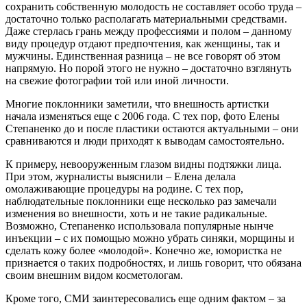
сохранить собственную молодость не составляет особо труда –
достаточно только располагать материальными средствами.
Даже стерлась грань между профессиями и полом – данному
виду процедур отдают предпочтения, как женщины, так и
мужчины. Единственная разница – не все говорят об этом
напрямую. Но порой этого не нужно – достаточно взглянуть
на свежие фотографии той или иной личности.
Многие поклонники заметили, что внешность артистки
начала изменяться еще с 2006 года. С тех пор, фото Елены
Степаненко до и после пластики остаются актуальными – они
сравниваются и люди приходят к выводам самостоятельно.
К примеру, невооруженным глазом видны подтяжки лица.
При этом, журналисты выяснили – Елена делала
омолаживающие процедуры на родине. С тех пор,
наблюдательные поклонники еще несколько раз замечали
изменения во внешности, хоть и не такие радикальные.
Возможно, Степаненко использовала популярные нынче
инъекции – с их помощью можно убрать синяки, морщины и
сделать кожу более «молодой». Конечно же, юмористка не
признается о таких подробностях, и лишь говорит, что обязана
своим внешним видом косметологам.
Кроме того, СМИ заинтересовались еще одним фактом – за