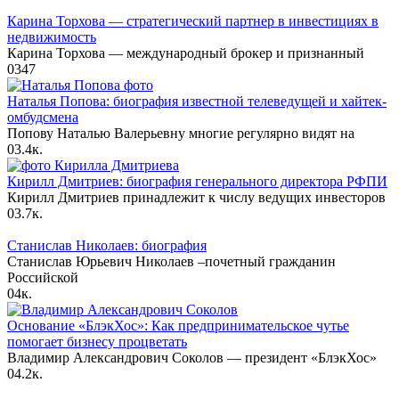
Карина Торхова — стратегический партнер в инвестициях в
недвижимость
Карина Торхова — международный брокер и признанный
0
347
Наталья Попова: биография известной телеведущей и хайтек-
омбудсмена
Попову Наталью Валерьевну многие регулярно видят на
0
3.4к.
Кирилл Дмитриев: биография генерального директора РФПИ
Кирилл Дмитриев принадлежит к числу ведущих инвесторов
0
3.7к.
Станислав Николаев: биография
Станислав Юрьевич Николаев –почетный гражданин
Российской
0
4к.
Основание «БлэкХос»: Как предпринимательское чутье
помогает бизнесу процветать
Владимир Александрович Соколов — президент «БлэкХос»
0
4.2к.