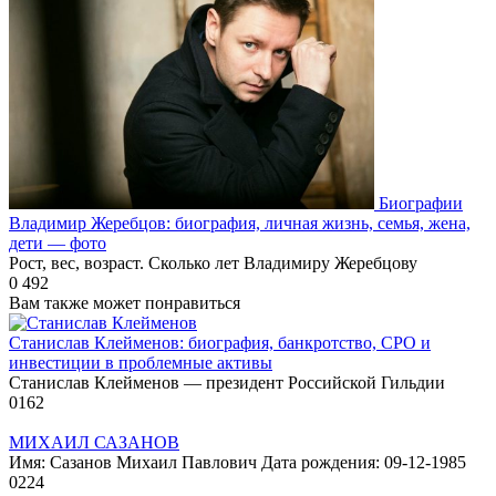
Биографии
Владимир Жеребцов: биография, личная жизнь, семья, жена,
дети — фото
Рост, вес, возраст. Сколько лет Владимиру Жеребцову
0
492
Вам также может понравиться
Станислав Клейменов: биография, банкротство, СРО и
инвестиции в проблемные активы
Станислав Клейменов — президент Российской Гильдии
0
162
МИХАИЛ САЗАНОВ
Имя: Сазанов Михаил Павлович Дата рождения: 09-12-1985
0
224