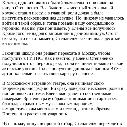
Кстати, одно из таких событий значительно повлияло на
юную Степаненко. Все было так – местный театральный
кружок ставил пьесу, а в главной роли должна была
выступить раскрепощенная девушка. Но, никому не удавалось
войти в такой образ, и тогда позвали нашу сегодняшнюю
героиню. Как вы уже понимаете, у Елены все получилось.
Кроме того, её надолго запомнили в данном амплуа. Стоит
сказать, что на тот момент, Степаненко заканчивала десятый
класс школы.
Закончив школу, она решает переехать в Москву, чтобы
поступить в ГИТИС. Как известно, у Елены Степаненко
получилось это с первого раза, и она начинает повышать свое
актерское умение. После получения диплома в данном ВУЗе,
артистка решает начать свою карьеру на сцене.
В Московском эстрадном театре, она начинает свою
творческую биографию. Ей сразу доверяют несколько ролей в
постановках, а позже, Елена выступает с собственными
номерами. Зрители сразу обращают внимание на артистку,
благодаря грамотным музыкальным пародиям,
юмористическим монологам и нестандартным образам.
Постепенно растет популярность.
Чуть позже, минуя непростой отбор, Степаненко переходит в