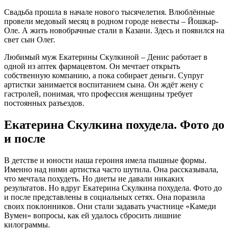
Свадьба прошла в начале нового тысячелетия. Влюблённые
провели медовый месяц в родном городе невесты – Йошкар-
Оле. А жить новобрачные стали в Казани. Здесь и появился на
свет сын Олег.
Любимый муж Екатерины Скулкиной – Денис работает в
одной из аптек фармацевтом. Он мечтает открыть
собственную компанию, а пока собирает деньги. Супруг
артистки занимается воспитанием сына. Он ждёт жену с
гастролей, понимая, что профессия женщины требует
постоянных разъездов.
Екатерина Скулкина похудела. Фото до
и после
В детстве и юности наша героиня имела пышные формы.
Именно над ними артистка часто шутила. Она рассказывала,
что мечтала похудеть. Но диеты не давали никаких
результатов. Но вдруг Екатерина Скулкина похудела. Фото до
и после представлены в социальных сетях. Она поразила
своих поклонников. Они стали задавать участнице «Камеди
Вумен» вопросы, как ей удалось сбросить лишние
килограммы.