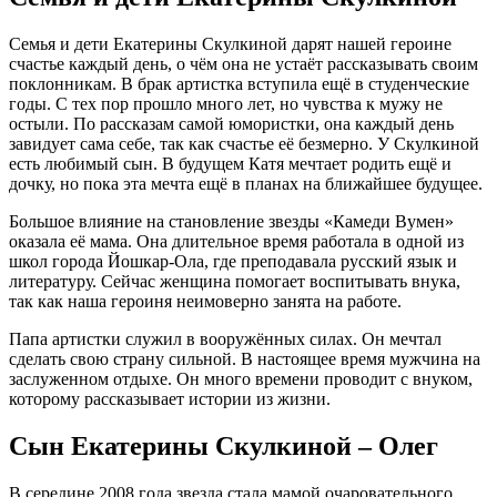
Семья и дети Екатерины Скулкиной дарят нашей героине
счастье каждый день, о чём она не устаёт рассказывать своим
поклонникам. В брак артистка вступила ещё в студенческие
годы. С тех пор прошло много лет, но чувства к мужу не
остыли. По рассказам самой юмористки, она каждый день
завидует сама себе, так как счастье её безмерно. У Скулкиной
есть любимый сын. В будущем Катя мечтает родить ещё и
дочку, но пока эта мечта ещё в планах на ближайшее будущее.
Большое влияние на становление звезды «Камеди Вумен»
оказала её мама. Она длительное время работала в одной из
школ города Йошкар-Ола, где преподавала русский язык и
литературу. Сейчас женщина помогает воспитывать внука,
так как наша героиня неимоверно занята на работе.
Папа артистки служил в вооружённых силах. Он мечтал
сделать свою страну сильной. В настоящее время мужчина на
заслуженном отдыхе. Он много времени проводит с внуком,
которому рассказывает истории из жизни.
Сын Екатерины Скулкиной – Олег
В середине 2008 года звезда стала мамой очаровательного