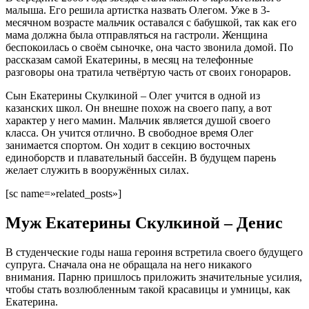
малыша. Его решила артистка назвать Олегом. Уже в 3-
месячном возрасте мальчик оставался с бабушкой, так как его
мама должна была отправляться на гастроли. Женщина
беспокоилась о своём сыночке, она часто звонила домой. По
рассказам самой Екатерины, в месяц на телефонные
разговоры она тратила четвёртую часть от своих гонораров.
Сын Екатерины Скулкиной – Олег учится в одной из
казанских школ. Он внешне похож на своего папу, а вот
характер у него мамин. Мальчик является душой своего
класса. Он учится отлично. В свободное время Олег
занимается спортом. Он ходит в секцию восточных
единоборств и плавательный бассейн. В будущем парень
желает служить в вооружённых силах.
[sc name=»related_posts»]
Муж Екатерины Скулкиной – Денис
В студенческие годы наша героиня встретила своего будущего
супруга. Сначала она не обращала на него никакого
внимания. Парню пришлось приложить значительные усилия,
чтобы стать возлюбленным такой красавицы и умницы, как
Екатерина.