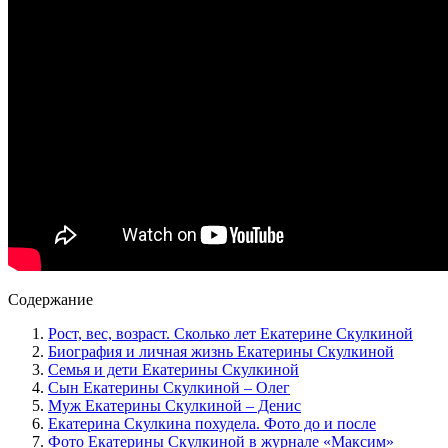
Содержание
Рост, вес, возраст. Сколько лет Екатерине Скулкиной
Биография и личная жизнь Екатерины Скулкиной
Семья и дети Екатерины Скулкиной
Сын Екатерины Скулкиной – Олег
Муж Екатерины Скулкиной – Денис
Екатерина Скулкина похудела. Фото до и после
Фото Екатерины Скулкиной в журнале «Максим»