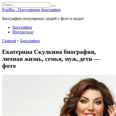
Перейти
Search
к
for:
PopBio - Популярные биографии
содержанию
Биографии популярных людей с фото и видео
Биографии
Интересное
Главная
»
Биографии
Екатерина Скулкина биография,
личная жизнь, семья, муж, дети —
фото