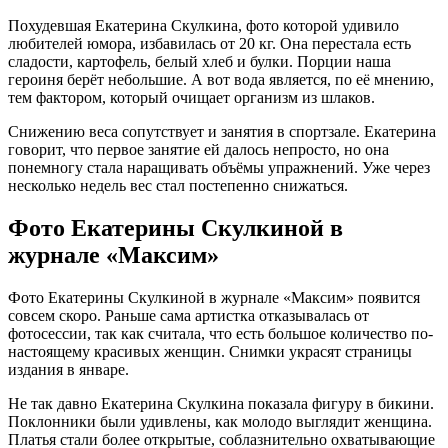
Похудевшая Екатерина Скулкина, фото которой удивило
любителей юмора, избавилась от 20 кг. Она перестала есть
сладости, картофель, белый хлеб и булки. Порции наша
героиня берёт небольшие. А вот вода является, по её мнению,
тем фактором, который очищает организм из шлаков.
Снижению веса сопутствует и занятия в спортзале. Екатерина
говорит, что первое занятие ей далось непросто, но она
понемногу стала наращивать объёмы упражнений. Уже через
несколько недель вес стал постепенно снижаться.
Фото Екатерины Скулкиной в
журнале «Максим»
Фото Екатерины Скулкиной в журнале «Максим» появится
совсем скоро. Раньше сама артистка отказывалась от
фотосессии, так как считала, что есть большое количество по-
настоящему красивых женщин. Снимки украсят страницы
издания в январе.
Не так давно Екатерина Скулкина показала фигуру в бикини.
Поклонники были удивлены, как молодо выглядит женщина.
Платья стали более открытые, соблазнительно охватывающие