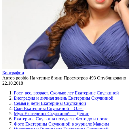
Биографии
Автор
popbio
На чтение
8 мин
Просмотров
493
Опубликовано
22.10.2018
Рост, вес, возраст. Сколько лет Екатерине Скулкиной
Биография и личная жизнь Екатерины Скулкиной
Семья и дети Екатерины Скулкиной
Сын Екатерины Скулкиной – Олег
Муж Екатерины Скулкиной — Денис
Екатерина Скулкина похудела. Фото до и после
Фото Екатерины Скулкиной в журнале Максим