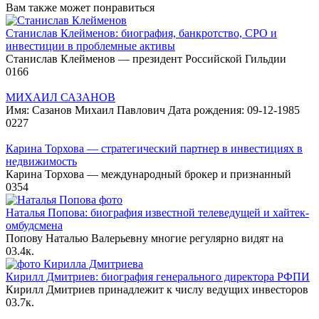
Вам также может понравиться
Станислав Клейменов: биография, банкротство, СРО и
инвестиции в проблемные активы
Станислав Клейменов — президент Российской Гильдии
0
166
МИХАИЛ САЗАНОВ
Имя: Сазанов Михаил Павлович Дата рождения: 09-12-1985
0
227
Карина Торхова — стратегический партнер в инвестициях в
недвижимость
Карина Торхова — международный брокер и признанный
0
354
Наталья Попова: биография известной телеведущей и хайтек-
омбудсмена
Попову Наталью Валерьевну многие регулярно видят на
0
3.4к.
Кирилл Дмитриев: биография генерального директора РФПИ
Кирилл Дмитриев принадлежит к числу ведущих инвесторов
0
3.7к.