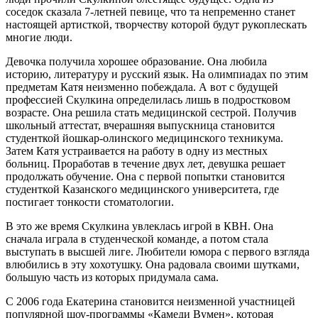
соседок сказала 7-летней певице, что та непременно станет
настоящей артисткой, творчеству которой будут рукоплескать
многие люди.
Девочка получила хорошее образование. Она любила
историю, литературу и русский язык. На олимпиадах по этим
предметам Катя неизменно побеждала. А вот с будущей
профессией Скулкина определилась лишь в подростковом
возрасте. Она решила стать медицинской сестрой. Получив
школьный аттестат, вчерашняя выпускница становится
студенткой йошкар-олинского медицинского техникума.
Затем Катя устраивается на работу в одну из местных
больниц. Проработав в течение двух лет, девушка решает
продолжать обучение. Она с первой попытки становится
студенткой Казанского медицинского университета, где
постигает тонкости стоматологии.
В это же время Скулкина увлеклась игрой в КВН. Она
сначала играла в студенческой команде, а потом стала
выступать в высшей лиге. Любители юмора с первого взгляда
влюбились в эту хохотушку. Она радовала своими шутками,
большую часть из которых придумала сама.
С 2006 года Екатерина становится неизменной участницей
популярной шоу-программы «Камеди Вумен», которая