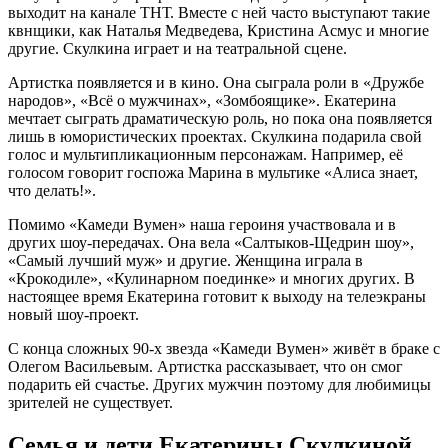
выходит на канале ТНТ. Вместе с ней часто выступают такие
квнщики, как Наталья Медведева, Кристина Асмус и многие
другие. Скулкина играет и на театральной сцене.
Артистка появляется и в кино. Она сыграла роли в «Дружбе
народов», «Всё о мужчинах», «Зомбоящике». Екатерина
мечтает сыграть драматическую роль, но пока она появляется
лишь в юмористических проектах. Скулкина подарила свой
голос и мультипликационным персонажам. Например, её
голосом говорит госпожа Марина в мультике «Алиса знает,
что делать!».
Помимо «Камеди Вумен» наша героиня участвовала и в
других шоу-передачах. Она вела «Салтыков-Щедрин шоу»,
«Самый лучший муж» и другие. Женщина играла в
«Крокодиле», «Кулинарном поединке» и многих других. В
настоящее время Екатерина готовит к выходу на телеэкраны
новый шоу-проект.
С конца сложных 90-х звезда «Камеди Вумен» живёт в браке с
Олегом Васильевым. Артистка рассказывает, что он смог
подарить ей счастье. Других мужчин поэтому для любимицы
зрителей не существует.
Семья и дети Екатерины Скулкиной