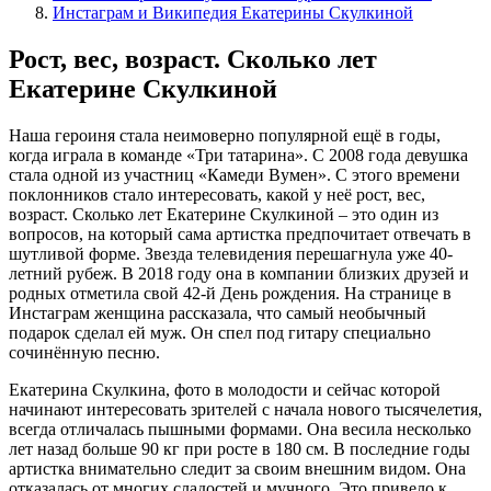
Инстаграм и Википедия Екатерины Скулкиной
Рост, вес, возраст. Сколько лет
Екатерине Скулкиной
Наша героиня стала неимоверно популярной ещё в годы,
когда играла в команде «Три татарина». С 2008 года девушка
стала одной из участниц «Камеди Вумен». С этого времени
поклонников стало интересовать, какой у неё рост, вес,
возраст. Сколько лет Екатерине Скулкиной – это один из
вопросов, на который сама артистка предпочитает отвечать в
шутливой форме. Звезда телевидения перешагнула уже 40-
летний рубеж. В 2018 году она в компании близких друзей и
родных отметила свой 42-й День рождения. На странице в
Инстаграм женщина рассказала, что самый необычный
подарок сделал ей муж. Он спел под гитару специально
сочинённую песню.
Екатерина Скулкина, фото в молодости и сейчас которой
начинают интересовать зрителей с начала нового тысячелетия,
всегда отличалась пышными формами. Она весила несколько
лет назад больше 90 кг при росте в 180 см. В последние годы
артистка внимательно следит за своим внешним видом. Она
отказалась от многих сладостей и мучного. Это привело к