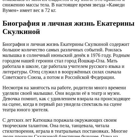
снижению массы тела. В настоящее время звезда «Камеди
Вумен» имеет вес в 72 кг.
Биография и личная жизнь Екатерины
Скулкиной
Биография и личная жизнь Екатерины Скулкиной содержит
большое количество самых различных событий. Роилась
малышка в солнечный июньский денёк в 1976 году. Родным
городом нашей героини стал город Йошкар-Ола. Мать
работала в школе, где работала учителем русского языка и
литературы. Отец служил в вооружённых силах сначала
Советского Союза, а потом и Российской Федерации.
Несмотря на занятость на работе, родители много времени
уделяли своей малышке. Они водили её в театр и музеи.
Девочка помнит, как с удивлением взирала на происходящее
на сцене, когда в первый раз увидела спектакль на сцене
театра юного зрителя.
С детских лет Катюшка поражала окружающих своим
творческим талантом. Она пела, танцевала, читала
стихотворения, играла в театральных постановках. Многие
люди прочили Скулкиной блестящее будущее. Одна из