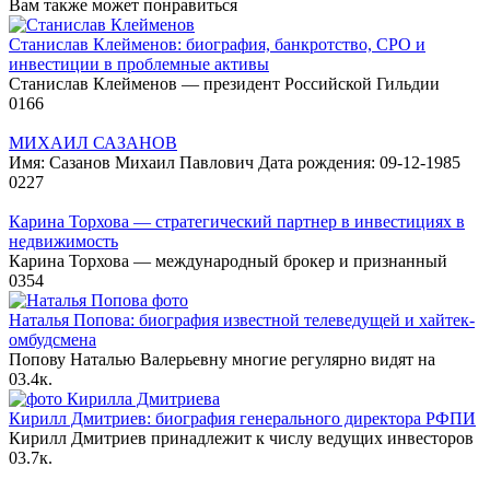
Вам также может понравиться
Станислав Клейменов: биография, банкротство, СРО и
инвестиции в проблемные активы
Станислав Клейменов — президент Российской Гильдии
0
166
МИХАИЛ САЗАНОВ
Имя: Сазанов Михаил Павлович Дата рождения: 09-12-1985
0
227
Карина Торхова — стратегический партнер в инвестициях в
недвижимость
Карина Торхова — международный брокер и признанный
0
354
Наталья Попова: биография известной телеведущей и хайтек-
омбудсмена
Попову Наталью Валерьевну многие регулярно видят на
0
3.4к.
Кирилл Дмитриев: биография генерального директора РФПИ
Кирилл Дмитриев принадлежит к числу ведущих инвесторов
0
3.7к.