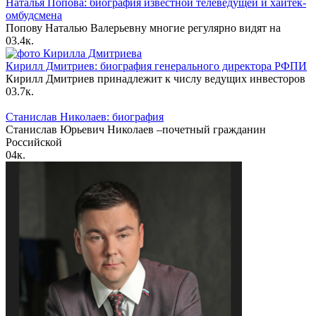
Наталья Попова: биография известной телеведущей и хайтек-
омбудсмена
Попову Наталью Валерьевну многие регулярно видят на
0
3.4к.
Кирилл Дмитриев: биография генерального директора РФПИ
Кирилл Дмитриев принадлежит к числу ведущих инвесторов
0
3.7к.
Станислав Николаев: биография
Станислав Юрьевич Николаев –почетный гражданин
Российской
0
4к.