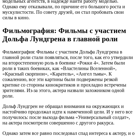
модельных агентств, в надежде найти работу моделью.
Однако ему отказывали, по причине его большого роста и
мускулистости. По совету друзей, он стал пробовать свои
силы в кино.
Фильмография: Фильмы с участием
Дольфа Лундгрена в главной роли
Фильмография: Фильмы с участием Дольфа Лундгрена в
главной роли стали появляться, после того, как его утвердили
на второстепенную роль в боевике «Рокки 4». Затем были
роли в таких боевиках, как «Властелины Вселенной»,
«Красный скорпион», «Каратель», «Ангел тьмы». К
сожалению, все эти картины были подвержены резкой
критике со стороны кинокритиков и прохладно встречены
зрителями. Из-за этого, актера назвали заложником одной
роли.
Дольф Лундгрен не обращал внимания на окружающих и
настойчиво продолжал идти к намеченной цели. И у него все
получилось: после выхода фильма «Универсальный солдат»,
на актера посмотрели совершенно с другого ракурса.
Однако затем все равно последовал спад интереса к актеру, и о