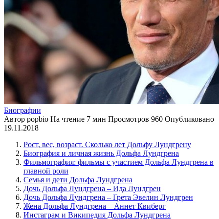
Биографии
Автор
popbio
На чтение
7 мин
Просмотров
960
Опубликовано
19.11.2018
Рост, вес, возраст. Сколько лет Дольфу Лундгрену
Биография и личная жизнь Дольфа Лундгрена
Фильмография: фильмы с участием Дольфа Лундгрена в
главной роли
Семья и дети Дольфа Лундгрена
Дочь Дольфа Лундгрена – Ида Лундгрен
Дочь Дольфа Лундгрена – Грета Эвелин Лундгрен
Жена Дольфа Лундгрена – Аннет Квиберг
Инстаграм и Википедия Дольфа Лундгрена