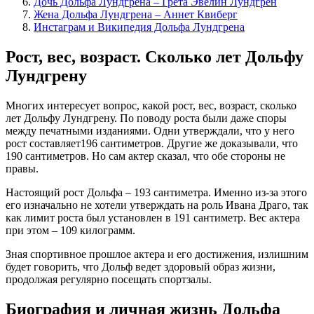
Дочь Дольфа Лундгрена – Грета Эвелин Лундгрен
Жена Дольфа Лундгрена – Аннет Квиберг
Инстаграм и Википедия Дольфа Лундгрена
Рост, вес, возраст. Сколько лет Дольфу
Лундгрену
Многих интересует вопрос, какой рост, вес, возраст, сколько
лет Дольфу Лундгрену. По поводу роста были даже споры
между печатными изданиями. Одни утверждали, что у него
рост составляет196 сантиметров. Другие же доказывали, что
190 сантиметров. Но сам актер сказал, что обе стороны не
правы.
Настоящий рост Дольфа – 193 сантиметра. Именно из-за этого
его изначально не хотели утверждать на роль Ивана Драго, так
как лимит роста был установлен в 191 сантиметр. Вес актера
при этом – 109 килограмм.
Зная спортивное прошлое актера и его достижения, излишним
будет говорить, что Дольф ведет здоровый образ жизни,
продолжая регулярно посещать спортзалы.
Биография и личная жизнь Дольфа