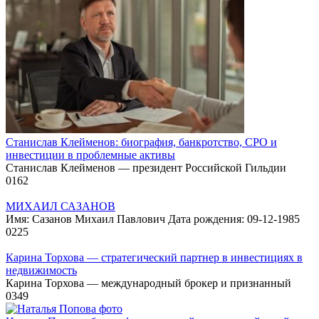
Станислав Клейменов: биография, банкротство, СРО и
инвестиции в проблемные активы
Станислав Клейменов — президент Российской Гильдии
0
162
МИХАИЛ САЗАНОВ
Имя: Сазанов Михаил Павлович Дата рождения: 09-12-1985
0
225
Карина Торхова — стратегический партнер в инвестициях в
недвижимость
Карина Торхова — международный брокер и признанный
0
349