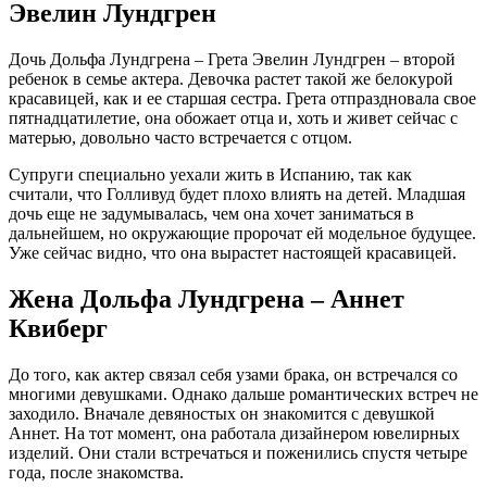
Эвелин Лундгрен
Дочь Дольфа Лундгрена – Грета Эвелин Лундгрен – второй
ребенок в семье актера. Девочка растет такой же белокурой
красавицей, как и ее старшая сестра. Грета отпраздновала свое
пятнадцатилетие, она обожает отца и, хоть и живет сейчас с
матерью, довольно часто встречается с отцом.
Супруги специально уехали жить в Испанию, так как
считали, что Голливуд будет плохо влиять на детей. Младшая
дочь еще не задумывалась, чем она хочет заниматься в
дальнейшем, но окружающие пророчат ей модельное будущее.
Уже сейчас видно, что она вырастет настоящей красавицей.
Жена Дольфа Лундгрена – Аннет
Квиберг
До того, как актер связал себя узами брака, он встречался со
многими девушками. Однако дальше романтических встреч не
заходило. Вначале девяностых он знакомится с девушкой
Аннет. На тот момент, она работала дизайнером ювелирных
изделий. Они стали встречаться и поженились спустя четыре
года, после знакомства.