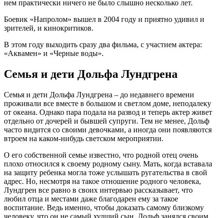
нем практически ничего не было слышно несколько лет.
Боевик «Напролом» вышел в 2004 году и приятно удивил и
зрителей, и кинокритиков.
В этом году выходить сразу два фильма, с участием актера:
«Аквамен» и «Черные воды».
Семья и дети Дольфа Лундгрена
Семья и дети Дольфа Лундгрена – до недавнего времени
проживали все вместе в большом и светлом доме, неподалеку
от океана. Однако пара подала на развод и теперь актер живет
отдельно от дочерей и бывшей супруги. Тем не менее, Дольф
часто видится со своими девочками, а иногда они появляются
втроем на каком-нибудь светском мероприятии.
О его собственной семье известно, что родной отец очень
плохо относился к своему родному сыну. Мать, когда вставала
на защиту ребенка могла тоже услышать ругательства в свой
адрес. Но, несмотря на такое отношение родного человека,
Лундгрен все равно в своих интервью рассказывает, что
любил отца и местами даже благодарен ему за такое
воспитание. Ведь именно, чтобы доказать самому близкому
человеку, что он не самый худший сын, Дольф занялся своим