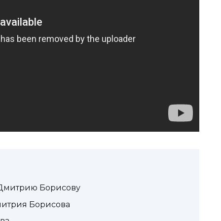
ет Дмитрию Борисову
митрия Борисова
ва