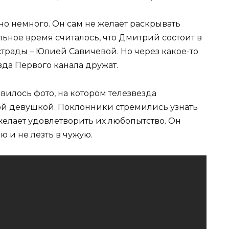
о немного. Он сам не желает раскрывать
ельное время считалось, что Дмитрий состоит в
страды – Юлией Савичевой. Но через какое-то
зда Первого канала дружат.
вилось фото, на котором телезвезда
ой девушкой. Поклонники стремились узнать
желает удовлетворить их любопытство. Он
 и не лезть в чужую.