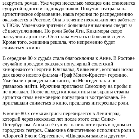
закрутить роман. Уже через несколько месяцев она становится
супругой одного из однокурсников. Получив театрально-
артистическое образование, наша героиня по распределению
оказывается в Ростове. Она в течение нескольких лет работает
в ТЮЗе. Маленькие зрители с большим вниманием следят за
её выступлениями. Но роли Бабы Яги, Кикиморы скоро
наскучили артистки. Она стала мечтать о большой сцене.
Кроме того, женщина решила, что непременно будет
сниматься в кино.
В середине 80-х судьба стала благосклонна к Анне. В Ростове
случайно проездом оказался популярный советский
кинорежиссёр Георгий Юнгвальд-Хилькевич, который искал
для своего нового фильма «Граф Монте-Кристо» героиню.
Уже были проведены кастинги, но Мерседес так и не
удавалось найти. Мужчина пригласил Самохину на пробы и
не прогадал. После выхода кинокартины на экраны страны
артистка стала неимоверно популярна и востребована. Её
приглашали сниматься в кино, предлагая интересные роли.
В конце 80-х семья актрисы перебирается в Ленинград,
который через несколько лет после этого стал Санкт-
Петербургом. Анна и её супруг начинают играть в одном из
городских театров. Самохина блистательно исполнила роли в
«Дорогой Елене Сергеевне», «Шведском замке и других».