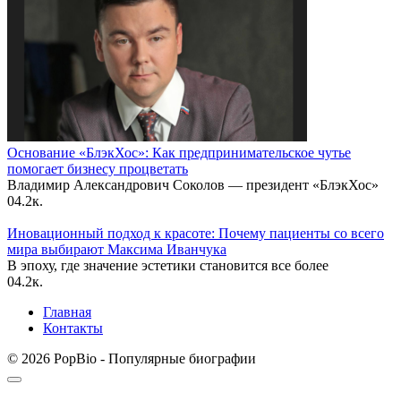
Основание «БлэкХос»: Как предпринимательское чутье
помогает бизнесу процветать
Владимир Александрович Соколов — президент «БлэкХос»
0
4.2к.
Иновационный подход к красоте: Почему пациенты со всего
мира выбирают Максима Иванчука
В эпоху, где значение эстетики становится все более
0
4.2к.
Главная
Контакты
© 2026 PopBio - Популярные биографии