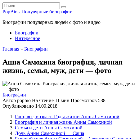
Перейти
Search
к
for:
PopBio - Популярные биографии
содержанию
Биографии популярных людей с фото и видео
Биографии
Интересное
Главная
»
Биографии
Анна Самохина биография, личная
жизнь, семья, муж, дети — фото
Биографии
Автор
popbio
На чтение
11 мин
Просмотров
538
Опубликовано
14.09.2018
Рост, вес, возраст. Годы жизни Анны Самохиной
Биография и личная жизнь Анны Самохиной
Семья и дети Анны Самохиной
Дочь Анны Самохиной — Саша
Бывший муж Анны Самохиной – Александр Самохин