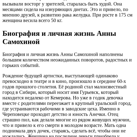
вызывали восторг у зрителей, старалась быть худой. Она
месяцами сидела на изнуряющих диетах. Это и привело, по
мнению друзей, к развитию рака желудка. При росте в 175 см
женщина весила всего 50 кг.
Биография и личная жизнь Анны
Самохиной
Биография и личная жизнь Анны Самохиной наполнены
большим количеством неожиданных поворотов, радостных и
горьких событий.
Рождение будущей артистки, выступающей одинаково
превосходно в театре и в кино, произошло в середине 60-х
годов прошлого столетия. Её родиной стал малоизвестный
город в Сибири, который носит имя Гурьевск, который
находится недалеко от Кемерова. Но уже в годик девочка
вместе с родителями переезжает в крупный уральский город,
где устраиваются рабочими в заводские цеха. Именно в
Череповецке проходит детство и юность Анечки. Отец
страшно пил, как делали многие из рядом живущих мужчин,
что и привело к его смерти в молодом возрасте. Мать одна
поднимала двух дочек, стараясь, сделать всё, чтобы они не
нуждались. Женщина на последние деньги приобрела у