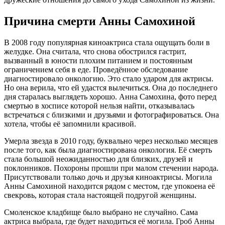
Причина смерти Анны Самохиной
В 2008 году популярная киноактриса стала ощущать боли в
желудке. Она считала, что снова обострился гастрит,
вызванный в юности плохим питанием и постоянным
ограничением себя в еде. Проведённое обследование
диагностировало онкологию. Это стало ударом для актрисы.
Но она верила, что ей удастся вылечиться. Она до последнего
дня старалась выглядеть хорошо. Анна Самохина, фото перед
смертью в хосписе которой нельзя найти, отказывалась
встречаться с близкими и друзьями и фотографироваться. Она
хотела, чтобы её запомнили красивой.
Умерла звезда в 2010 году, буквально через несколько месяцев
после того, как была диагностирована онкология. Её смерть
стала большой неожиданностью для близких, друзей и
поклонников. Похороны прошли при малом стечении народа.
Присутствовали только дочь и друзья киноактрисы. Могила
Анны Самохиной находится рядом с местом, где упокоена её
свекровь, которая стала настоящей подругой женщины.
Смоленское кладбище было выбрано не случайно. Сама
актриса выбрала, где будет находиться её могила. Гроб Анны