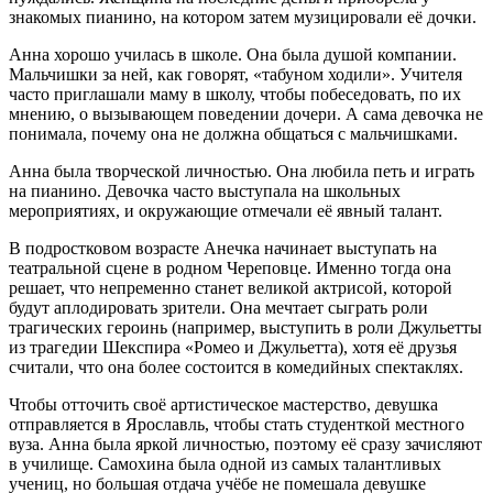
знакомых пианино, на котором затем музицировали её дочки.
Анна хорошо училась в школе. Она была душой компании.
Мальчишки за ней, как говорят, «табуном ходили». Учителя
часто приглашали маму в школу, чтобы побеседовать, по их
мнению, о вызывающем поведении дочери. А сама девочка не
понимала, почему она не должна общаться с мальчишками.
Анна была творческой личностью. Она любила петь и играть
на пианино. Девочка часто выступала на школьных
мероприятиях, и окружающие отмечали её явный талант.
В подростковом возрасте Анечка начинает выступать на
театральной сцене в родном Череповце. Именно тогда она
решает, что непременно станет великой актрисой, которой
будут аплодировать зрители. Она мечтает сыграть роли
трагических героинь (например, выступить в роли Джульетты
из трагедии Шекспира «Ромео и Джульетта), хотя её друзья
считали, что она более состоится в комедийных спектаклях.
Чтобы отточить своё артистическое мастерство, девушка
отправляется в Ярославль, чтобы стать студенткой местного
вуза. Анна была яркой личностью, поэтому её сразу зачисляют
в училище. Самохина была одной из самых талантливых
учениц, но большая отдача учёбе не помешала девушке