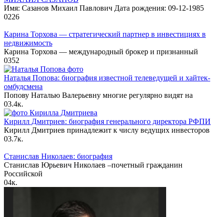
Имя: Сазанов Михаил Павлович Дата рождения: 09-12-1985
0
226
Карина Торхова — стратегический партнер в инвестициях в
недвижимость
Карина Торхова — международный брокер и признанный
0
352
Наталья Попова: биография известной телеведущей и хайтек-
омбудсмена
Попову Наталью Валерьевну многие регулярно видят на
0
3.4к.
Кирилл Дмитриев: биография генерального директора РФПИ
Кирилл Дмитриев принадлежит к числу ведущих инвесторов
0
3.7к.
Станислав Николаев: биография
Станислав Юрьевич Николаев –почетный гражданин
Российской
0
4к.