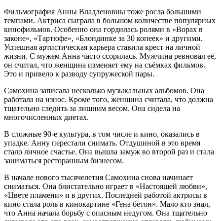
Фильмография Анны Владленовны тоже росла большими
темпами. Актриса сыграла в большом количестве популярных
кинофильмов. Особенно она гордилась ролями в «Ворах в
законе», «Тартюфе», «Блондинке за 30 копеек» и другими.
Успешная артистическая карьера ставила крест на личной
жизни. С мужем Анна часто ссорилась. Мужчина ревновал её,
он считал, что женщина изменяет ему на съёмках фильмов.
Это и привело к разводу супружеской пары.
Самохина записала несколько музыкальных альбомов. Она
работала на износ. Кроме того, женщина считала, что должна
тщательно следить за лишним весом. Она сидела на
многочисленных диетах.
В сложные 90-е культура, в том числе и кино, оказались в
упадке. Анну перестали снимать. Отдушиной в это время
стало личное счастье. Она вышла замуж во второй раз и стала
заниматься ресторанным бизнесом.
В начале нового тысячелетия Самохина снова начинает
сниматься. Она блистательно играет в «Настоящей любви»,
«Цвете пламени» и в других. Последней работой актрисы в
кино стала роль в кинокартине «Гена бетон». Мало кто знал,
что Анна начала борьбу с опасным недугом. Она тщательно