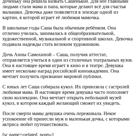
доченьку она решила назвать Сашенькой. Для неё главными
людьми стали мама и папа, которые делают всё для счастья
малышки. Девочка даже появляется в эпизоде одной из
картин, в которой играет её любимая мамочка.
В школьные годы Саша была обычным ребёнком. Она
отлично училась, занималась в общеобразовательной,
художественной, музыкальной и спортивной школах. Девочка
подавала надежды стать великим художником.
Дочь Анны Самохиной – Саша, получив аттестат,
отправляется учиться в один из столичных театральных вузов.
Она в настоящее время играет в кино и в театре. Девушка
имеет несколько наград российской киноакадемии. Она
мечтает получить признание мировой публики.
С юных лет Саша собирала кукол. Их привозила с гастролей
любимая мама. В настоящее время девушка часто пополняет
свою коллекцию. Она мечтает открыть небольшой музей
кукол, в котором каждый желающий сможет их увидеть.
После смерти мамы девушка очень переживала. Некое
успокоение ей принесли муж и маленькая дочка, с которыми
актриса любит путешествовать.
[sc name=»related_posts»]