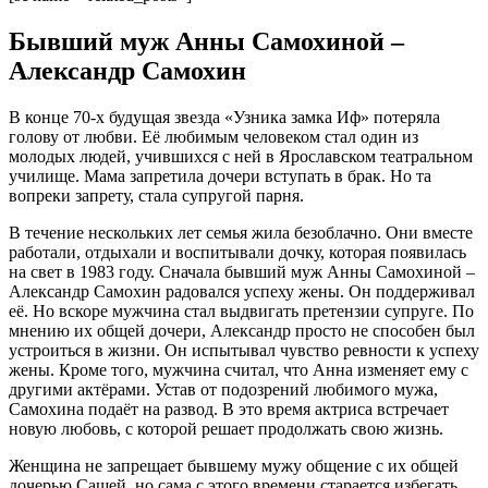
Бывший муж Анны Самохиной –
Александр Самохин
В конце 70-х будущая звезда «Узника замка Иф» потеряла
голову от любви. Её любимым человеком стал один из
молодых людей, учившихся с ней в Ярославском театральном
училище. Мама запретила дочери вступать в брак. Но та
вопреки запрету, стала супругой парня.
В течение нескольких лет семья жила безоблачно. Они вместе
работали, отдыхали и воспитывали дочку, которая появилась
на свет в 1983 году. Сначала бывший муж Анны Самохиной –
Александр Самохин радовался успеху жены. Он поддерживал
её. Но вскоре мужчина стал выдвигать претензии супруге. По
мнению их общей дочери, Александр просто не способен был
устроиться в жизни. Он испытывал чувство ревности к успеху
жены. Кроме того, мужчина считал, что Анна изменяет ему с
другими актёрами. Устав от подозрений любимого мужа,
Самохина подаёт на развод. В это время актриса встречает
новую любовь, с которой решает продолжать свою жизнь.
Женщина не запрещает бывшему мужу общение с их общей
дочерью Сашей, но сама с этого времени старается избегать