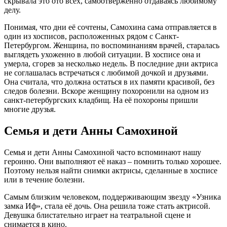
скрывала это ото всех, самоотверженно отдаваясь любимому
делу.
Понимая, что дни её сочтены, Самохина сама отправляется в
один из хосписов, расположенных рядом с Санкт-
Петербургом. Женщина, по воспоминаниям врачей, старалась
выглядеть ухоженно в любой ситуации. В хосписе она и
умерла, сгорев за несколько недель. В последние дни актриса
не соглашалась встречаться с любимой дочкой и друзьями.
Она считала, что должна остаться в их памяти красивой, без
следов болезни. Вскоре женщину похоронили на одном из
санкт-петербургских кладбищ. На её похороны пришли
многие друзья.
Семья и дети Анны Самохиной
Семья и дети Анны Самохиной часто вспоминают нашу
героиню. Они выполняют её наказ – помнить только хорошее.
Поэтому нельзя найти снимки актрисы, сделанные в хосписе
или в течение болезни.
Самым близким человеком, поддерживающим звезду «Узника
замка Иф», стала её дочь. Она решила тоже стать актрисой.
Девушка блистательно играет на театральной сцене и
снимается в кино.