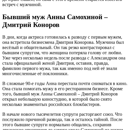
встреч с мужчиной.
Бывший муж Анны Самохиной –
Дмитрий Коноров
В дни, когда актриса готовилась к разводу с первым мужем,
она встретила бизнесмена Дмитрия Конорова. Мужчина был
весёлый и общительный. Он так резко контрастировал с
бывшим супругом, что женщина потеряла голову от любви.
Уже через несколько недель после развода с Александром она
стала официальной женой Дмитрия, оставив, правда,
фамилию первого мужа, так как именно под ней её знали
многочисленные её поклонники.
В сложные 90-е годы Анна перестала почти сниматься в кино.
Она стала помогать мужу в его ресторанном бизнесе. Кроме
того, бывший муж Анны Самохиной – Дмитрий Коноров
открыл небольшую киностудию, в которой было снято
несколько знаменитых российских блокбастеров.
В начале нового тысячелетия супруги расторгают союз. Что
послужило причиной развода, так и осталось тайной. После
этого бывшие супруги нормально общались, сохранив
дружеские отношения до самого ухода Самохиной из жизни.