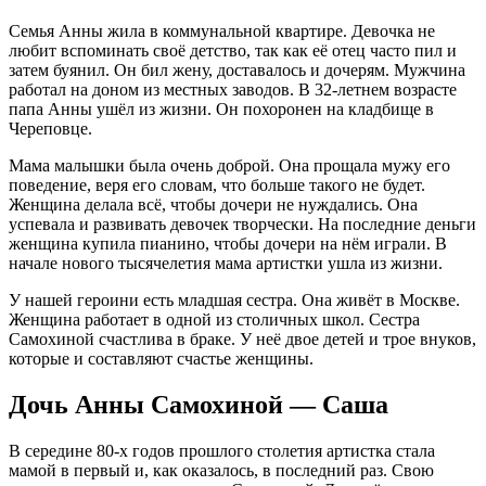
Семья Анны жила в коммунальной квартире. Девочка не
любит вспоминать своё детство, так как её отец часто пил и
затем буянил. Он бил жену, доставалось и дочерям. Мужчина
работал на доном из местных заводов. В 32-летнем возрасте
папа Анны ушёл из жизни. Он похоронен на кладбище в
Череповце.
Мама малышки была очень доброй. Она прощала мужу его
поведение, веря его словам, что больше такого не будет.
Женщина делала всё, чтобы дочери не нуждались. Она
успевала и развивать девочек творчески. На последние деньги
женщина купила пианино, чтобы дочери на нём играли. В
начале нового тысячелетия мама артистки ушла из жизни.
У нашей героини есть младшая сестра. Она живёт в Москве.
Женщина работает в одной из столичных школ. Сестра
Самохиной счастлива в браке. У неё двое детей и трое внуков,
которые и составляют счастье женщины.
Дочь Анны Самохиной — Саша
В середине 80-х годов прошлого столетия артистка стала
мамой в первый и, как оказалось, в последний раз. Свою