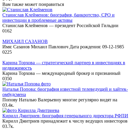
Вам также может понравиться
Станислав Клейменов: биография, банкротство, СРО и
инвестиции в проблемные активы
Станислав Клейменов — президент Российской Гильдии
0
162
МИХАИЛ САЗАНОВ
Имя: Сазанов Михаил Павлович Дата рождения: 09-12-1985
0
225
Карина Торхова — стратегический партнер в инвестициях в
недвижимость
Карина Торхова — международный брокер и признанный
0
350
Наталья Попова: биография известной телеведущей и хайтек-
омбудсмена
Попову Наталью Валерьевну многие регулярно видят на
0
3.4к.
Кирилл Дмитриев: биография генерального директора РФПИ
Кирилл Дмитриев принадлежит к числу ведущих инвесторов
0
3.7к.