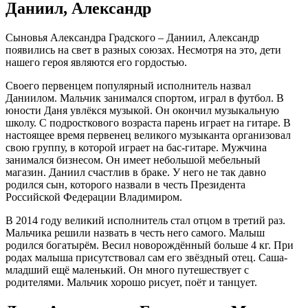
Даниил, Александр
Сыновья Александра Градского – Даниил, Александр
появились на свет в разных союзах. Несмотря на это, дети
нашего героя являются его гордостью.
Своего первенцем популярный исполнитель назвал
Даниилом. Мальчик занимался спортом, играл в футбол. В
юности Даня увлёкся музыкой. Он окончил музыкальную
школу. С подросткового возраста парень играет на гитаре. В
настоящее время первенец великого музыканта организовал
свою группу, в которой играет на бас-гитаре. Мужчина
занимался бизнесом. Он имеет небольшой мебельный
магазин. Даниил счастлив в браке. У него не так давно
родился сын, которого назвали в честь Президента
Российской Федерации Владимиром.
В 2014 году великий исполнитель стал отцом в третий раз.
Мальчика решили назвать в честь него самого. Малыш
родился богатырём. Весил новорождённый больше 4 кг. При
родах малыша присутствовал сам его звёздный отец. Саша-
младший ещё маленький. Он много путешествует с
родителями. Мальчик хорошо рисует, поёт и танцует.