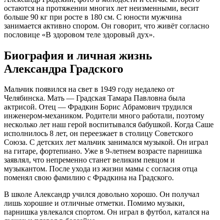
остаются на протяжении многих лет неизменными, весит
больше 90 кг при росте в 180 см. С юности мужчина
занимается активно спором. Он говорит, что живёт согласно
пословице «В здоровом теле здоровый дух».
Биография и личная жизнь
Александра Градского
Мальчик появился на свет в 1949 году недалеко от
Челябинска. Мать — Градская Тамара Павловна была
актрисой. Отец — Фрадкин Борис Абрамович трудился
инженером-механиком. Родители много работали, поэтому
несколько лет наш герой воспитывался бабушкой. Когда Саше
исполнилось 8 лет, он переезжает в столицу Советского
Союза. С детских лет мальчик занимался музыкой. Он играл
на гитаре, фортепиано. Уже в 9-летнем возрасте парнишка
заявлял, что непременно станет великим певцом и
музыкантом. После ухода из жизни мамы с согласия отца
поменял свою фамилию с Фрадкина на Градского.
В школе Александр учился довольно хорошо. Он получал
лишь хорошие и отличные отметки. Помимо музыки,
парнишка увлекался спортом. Он играл в футбол, катался на