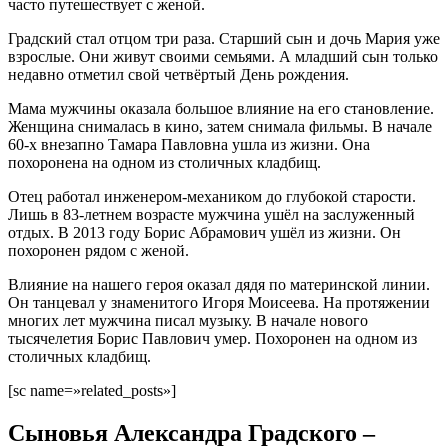
часто путешествует с женой.
Градский стал отцом три раза. Старший сын и дочь Мария уже
взрослые. Они живут своими семьями. А младший сын только
недавно отметил свой четвёртый День рождения.
Мама мужчины оказала большое влияние на его становление.
Женщина снималась в кино, затем снимала фильмы. В начале
60-х внезапно Тамара Павловна ушла из жизни. Она
похоронена на одном из столичных кладбищ.
Отец работал инженером-механиком до глубокой старости.
Лишь в 83-летнем возрасте мужчина ушёл на заслуженный
отдых. В 2013 году Борис Абрамович ушёл из жизни. Он
похоронен рядом с женой.
Влияние на нашего героя оказал дядя по материнской линии.
Он танцевал у знаменитого Игоря Моисеева. На протяжении
многих лет мужчина писал музыку. В начале нового
тысячелетия Борис Павлович умер. Похоронен на одном из
столичных кладбищ.
[sc name=»related_posts»]
Сыновья Александра Градского –