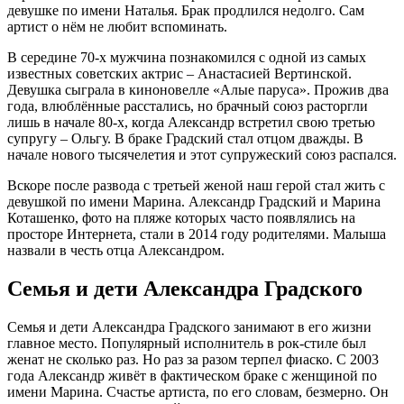
девушке по имени Наталья. Брак продлился недолго. Сам
артист о нём не любит вспоминать.
В середине 70-х мужчина познакомился с одной из самых
известных советских актрис – Анастасией Вертинской.
Девушка сыграла в киноновелле «Алые паруса». Прожив два
года, влюблённые расстались, но брачный союз расторгли
лишь в начале 80-х, когда Александр встретил свою третью
супругу – Ольгу. В браке Градский стал отцом дважды. В
начале нового тысячелетия и этот супружеский союз распался.
Вскоре после развода с третьей женой наш герой стал жить с
девушкой по имени Марина. Александр Градский и Марина
Коташенко, фото на пляже которых часто появлялись на
просторе Интернета, стали в 2014 году родителями. Малыша
назвали в честь отца Александром.
Семья и дети Александра Градского
Семья и дети Александра Градского занимают в его жизни
главное место. Популярный исполнитель в рок-стиле был
женат не сколько раз. Но раз за разом терпел фиаско. С 2003
года Александр живёт в фактическом браке с женщиной по
имени Марина. Счастье артиста, по его словам, безмерно. Он