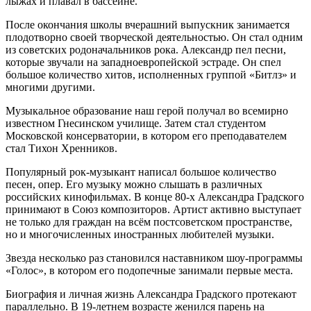
лыжах и плавал в бассейне.
После окончания школы вчерашний выпускник занимается
плодотворно своей творческой деятельностью. Он стал одним
из советских родоначальников рока. Александр пел песни,
которые звучали на западноевропейской эстраде. Он спел
большое количество хитов, исполненных группой «Битлз» и
многими другими.
Музыкальное образование наш герой получал во всемирно
известном Гнесинском училище. Затем стал студентом
Московской консерватории, в котором его преподавателем
стал Тихон Хренников.
Популярный рок-музыкант написал большое количество
песен, опер. Его музыку можно слышать в различных
российских кинофильмах. В конце 80-х Александра Градского
принимают в Союз композиторов. Артист активно выступает
не только для граждан на всём постсоветском пространстве,
но и многочисленных иностранных любителей музыки.
Звезда несколько раз становился наставником шоу-программы
«Голос», в котором его подопечные занимали первые места.
Биография и личная жизнь Александра Градского протекают
параллельно. В 19-летнем возрасте женился парень на