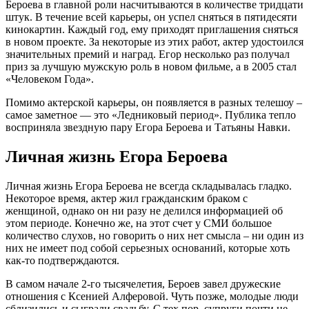
Бероева в главной роли насчитываются в количестве тридцати
штук. В течение всей карьеры, он успел сняться в пятидесяти
кинокартин. Каждый год, ему приходят приглашения сняться
в новом проекте. За некоторые из этих работ, актер удостоился
значительных премий и наград. Егор несколько раз получал
приз за лучшую мужскую роль в новом фильме, а в 2005 стал
«Человеком Года».
Помимо актерской карьеры, он появляется в разных телешоу –
самое заметное — это «Ледниковый период». Публика тепло
восприняла звездную пару Егора Бероева и Татьяны Навки.
Личная жизнь Егора Бероева
Личная жизнь Егора Бероева не всегда складывалась гладко.
Некоторое время, актер жил гражданским браком с
женщиной, однако он ни разу не делился информацией об
этом периоде. Конечно же, на этот счет у СМИ большое
количество слухов, но говорить о них нет смысла – ни один из
них не имеет под собой серьезных оснований, которые хоть
как-то подтверждаются.
В самом начале 2-го тысячелетия, Бероев завел дружеские
отношения с Ксенией Алферовой. Чуть позже, молодые люди
сблизились и сыграли свадьбу. С тех пор, супруги почти не