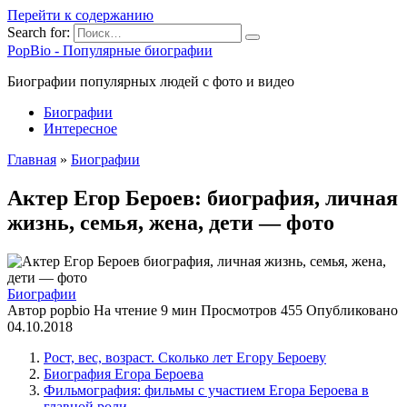
Перейти к содержанию
Search for:
PopBio - Популярные биографии
Биографии популярных людей с фото и видео
Биографии
Интересное
Главная
»
Биографии
Актер Егор Бероев: биография, личная
жизнь, семья, жена, дети — фото
Биографии
Автор
popbio
На чтение
9 мин
Просмотров
455
Опубликовано
04.10.2018
Рост, вес, возраст. Сколько лет Егору Бероеву
Биография Егора Бероева
Фильмография: фильмы с участием Егора Бероева в
главной роли