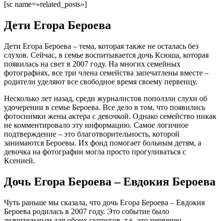
[sc name=»related_posts»]
Дети Егора Бероева
Дети Егора Бероева – тема, которая также не осталась без
слухов. Сейчас, в семье воспитывается дочь Ксюша, которая
появилась на свет в 2007 году. На многих семейных
фотографиях, все три члена семейства запечатлены вместе –
родители уделяют все свободное время своему первенцу.
Несколько лет назад, среди журналистов поползли слухи об
удочерении в семье Бероева. Все дело в том, что появились
фотоснимки жены актера с девочкой. Однако семейство никак
не комментировало эту информацию. Самое логичное
подтверждение – это благотворительность, которой
занимаются Бероевы. Их фонд помогает больным детям, а
девочка на фотографии могла просто прогуливаться с
Ксенией.
Дочь Егора Бероева – Евдокия Бероева
Чуть раньше мы сказала, что дочь Егора Бероева – Евдокия
Бероева родилась в 2007 году. Это событие было
значительным для обоих супругов, т.к. это первенец.