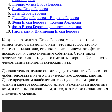
Личная жизнь Егора Бероева
Семья Егора Бероева
Дети Егора Бероева
Дочь Егора Бероева – Евдокия Бероева
Жена Егора Бероева – Ксения Алферова
Фото Егора Бероева до и после пластики
Инстаграм и Википедия Егора Бероева
Когда речь заходит за Егора Бероева, многие критики
единогласно отзываются о нем – этот актер достаточно
серьезен и талантлив, его появление в кинематографе не
прошло зря, и стало значимым событием. Стоит также
отметить тот факт, что у него именитые корни – большинство
членов семьи выбирали актерский путь.
Дополнительно, нужно сказать о других талантах Бероев – он
любит рисовать и на его счету несколько хороших картин.
Далее представим наиболее интересную информацию о
жизни и карьере российского актера. Рекомендуем прочитать
всем, и старым поклонникам, и тем, кто только познакомился
с именем мужчины.