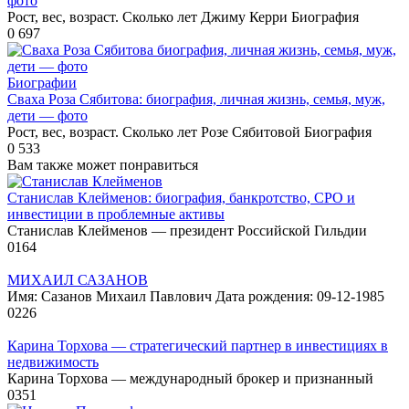
фото
Рост, вес, возраст. Сколько лет Джиму Керри Биография
0
697
Биографии
Сваха Роза Сябитова: биография, личная жизнь, семья, муж,
дети — фото
Рост, вес, возраст. Сколько лет Розе Сябитовой Биография
0
533
Вам также может понравиться
Станислав Клейменов: биография, банкротство, СРО и
инвестиции в проблемные активы
Станислав Клейменов — президент Российской Гильдии
0
164
МИХАИЛ САЗАНОВ
Имя: Сазанов Михаил Павлович Дата рождения: 09-12-1985
0
226
Карина Торхова — стратегический партнер в инвестициях в
недвижимость
Карина Торхова — международный брокер и признанный
0
351