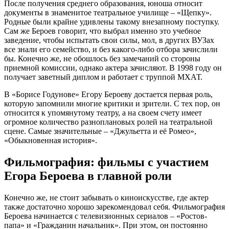
После получения среднего образования, юноша относит
документы в знаменитое театральное училище – «Щепку».
Родные были крайне удивлены такому внезапному поступку.
Сам же Бероев говорит, что выбрал именно это учебное
заведение, чтобы испытать свои силы, мол, в других ВУЗах
все знали его семейство, и без какого-либо отбора зачислили
бы. Конечно же, не обошлось без замечаний со стороны
приемной комиссии, однако актера зачисляют. В 1998 году он
получает заветный диплом и работает с труппой МХАТ.
В «Борисе Годунове» Егору Бероеву достается первая роль,
которую запомнили многие критики и зрители. С тех пор, он
относится к упомянутому театру, а на своем счету имеет
огромное количество разноплановых ролей на театральной
сцене. Самые значительные – «Джульетта и её Ромео»,
«Обыкновенная история».
Фильмография: фильмы с участием
Егора Бероева в главной роли
Конечно же, не стоит забывать о киноискусстве, где актер
также достаточно хорошо зарекомендовал себя. Фильмография
Бероева начинается с телевизионных сериалов – «Ростов-
папа» и «Гражданин начальник». При этом, он постоянно