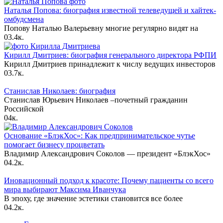
Наталья Попова: биография известной телеведущей и хайтек-
омбудсмена
Попову Наталью Валерьевну многие регулярно видят на
0
3.4к.
Кирилл Дмитриев: биография генерального директора РФПИ
Кирилл Дмитриев принадлежит к числу ведущих инвесторов
0
3.7к.
Станислав Николаев: биография
Станислав Юрьевич Николаев –почетный гражданин
Российской
0
4к.
Основание «БлэкХос»: Как предпринимательское чутье
помогает бизнесу процветать
Владимир Александрович Соколов — президент «БлэкХос»
0
4.2к.
Иновационный подход к красоте: Почему пациенты со всего
мира выбирают Максима Иванчука
В эпоху, где значение эстетики становится все более
0
4.2к.