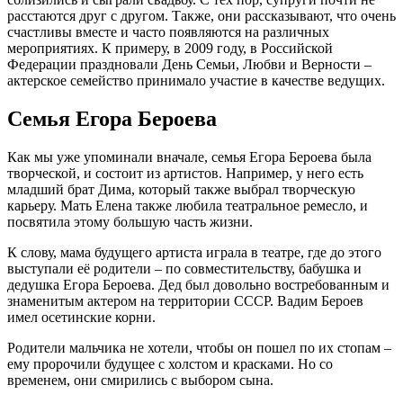
расстаются друг с другом. Также, они рассказывают, что очень
счастливы вместе и часто появляются на различных
мероприятиях. К примеру, в 2009 году, в Российской
Федерации праздновали День Семьи, Любви и Верности –
актерское семейство принимало участие в качестве ведущих.
Семья Егора Бероева
Как мы уже упоминали вначале, семья Егора Бероева была
творческой, и состоит из артистов. Например, у него есть
младший брат Дима, который также выбрал творческую
карьеру. Мать Елена также любила театральное ремесло, и
посвятила этому большую часть жизни.
К слову, мама будущего артиста играла в театре, где до этого
выступали её родители – по совместительству, бабушка и
дедушка Егора Бероева. Дед был довольно востребованным и
знаменитым актером на территории СССР. Вадим Бероев
имел осетинские корни.
Родители мальчика не хотели, чтобы он пошел по их стопам –
ему пророчили будущее с холстом и красками. Но со
временем, они смирились с выбором сына.