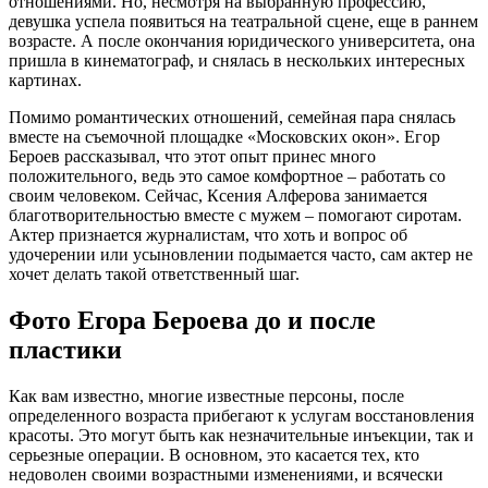
отношениями. Но, несмотря на выбранную профессию,
девушка успела появиться на театральной сцене, еще в раннем
возрасте. А после окончания юридического университета, она
пришла в кинематограф, и снялась в нескольких интересных
картинах.
Помимо романтических отношений, семейная пара снялась
вместе на съемочной площадке «Московских окон». Егор
Бероев рассказывал, что этот опыт принес много
положительного, ведь это самое комфортное – работать со
своим человеком. Сейчас, Ксения Алферова занимается
благотворительностью вместе с мужем – помогают сиротам.
Актер признается журналистам, что хоть и вопрос об
удочерении или усыновлении подымается часто, сам актер не
хочет делать такой ответственный шаг.
Фото Егора Бероева до и после
пластики
Как вам известно, многие известные персоны, после
определенного возраста прибегают к услугам восстановления
красоты. Это могут быть как незначительные инъекции, так и
серьезные операции. В основном, это касается тех, кто
недоволен своими возрастными изменениями, и всячески