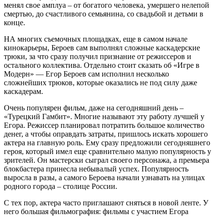
менял свое амплуа – от богатого человека, умершего нелепой
смертью, до счастливого семьянина, со свадьбой и детьми в
конце.
НА многих съемочных площадках, еще в самом начале
кинокарьеры, Бероев сам выполнял сложные каскадерские
трюки, за что сразу получил признание от режиссеров и
остального коллектива. Отдельно стоит сказать об «Игре в
Модерн» — Егор Бероев сам исполнил несколько
сложнейших трюков, которые оказались не под силу даже
каскадерам.
Очень популярен фильм, даже на сегодняшний день –
«Турецкий Гамбит». Многие называют эту работу лучшей у
Егора. Режиссер планировал потратить большое количество
денег, а чтобы оправдать затраты, пришлось искать хорошего
актера на главную роль. Ему сразу предложили сегодняшнего
героя, который имел еще сравнительно малую популярность у
зрителей. Он мастерски сыграл своего персонажа, а премьера
блокбастера принесла небывалый успех. Популярность
выросла в разы, а самого Бероева начали узнавать на улицах
родного города – столице России.
С тех пор, актера часто приглашают сняться в новой ленте. У
него большая фильмография: фильмы с участием Егора