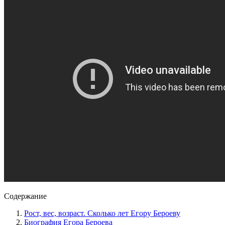
Содержание
Рост, вес, возраст. Сколько лет Егору Бероеву
Биография Егора Бероева