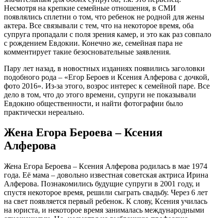
Несмотря на крепкие семейные отношения, в СМИ
появлялись сплетни о том, что ребенок не родной для жены
актера. Все связывали с тем, что на некоторое время, оба
супруга пропадали с поля зрения камер, и это как раз совпало
с рождением Евдокии. Конечно же, семейная пара не
комментирует такие безосновательные заявления.
Пару лет назад, в новостных изданиях появились заголовки
подобного рода – «Егор Бероев и Ксения Алферова с дочкой,
фото 2016». Из-за этого, возрос интерес к семейной паре. Все
дело в том, что до этого времени, супруги не показывали
Евдокию общественности, и найти фотографии было
практически нереально.
Жена Егора Бероева – Ксения
Алферова
Жена Егора Бероева – Ксения Алферова родилась в мае 1974
года. Её мама – довольно известная советская актриса Ирина
Алферова. Познакомились будущие супруги в 2001 году, и
спустя некоторое время, решили сыграть свадьбу. Через 6 лет
на свет появляется первый ребенок. К слову, Ксения училась
на юриста, и некоторое время занималась международными