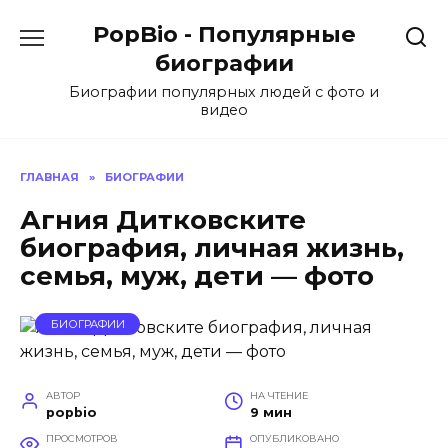
Перейти
PopBio - Популярные
к
содержанию
биографии
Биографии популярных людей с фото и
видео
ГЛАВНАЯ
»
БИОГРАФИИ
Агния Дитковските
биография, личная жизнь,
семья, муж, дети — фото
БИОГРАФИИ
АВТОР
НА ЧТЕНИЕ
popbio
9 мин
ПРОСМОТРОВ
ОПУБЛИКОВАНО