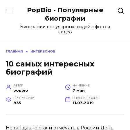
Перейти
PopBio - Популярные
к
содержанию
биографии
Биографии популярных людей с фото и
видео
ГЛАВНАЯ
»
ИНТЕРЕСНОЕ
10 самых интересных
биографий
АВТОР
НА ЧТЕНИЕ
popbio
7 мин
ПРОСМОТРОВ
ОПУБЛИКОВАНО
835
11.03.2019
Не так давно стали отмечать в России День